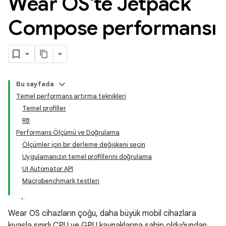
Wear OS'te Jetpack
Compose performansı
Bu sayfada
Temel performans artırma teknikleri
Temel profiller
R8
Performans Ölçümü ve Doğrulama
Ölçümler için bir derleme değişkeni seçin
Uygulamanızın temel profillerini doğrulama
UI Automator API
Macrobenchmark testleri
Wear OS cihazların çoğu, daha büyük mobil cihazlara
kıyasla sınırlı CPU ve GPU kaynaklarına sahip olduğundan