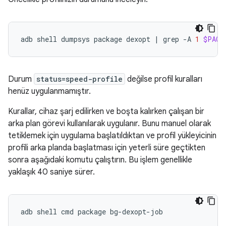
adb
shell
dumpsys
package
dexopt
|
grep
-A
1
$PACK
Durum
status=speed-profile
değilse profil kuralları
henüz uygulanmamıştır.
Kurallar, cihaz şarj edilirken ve boşta kalırken çalışan bir
arka plan görevi kullanılarak uygulanır. Bunu manuel olarak
tetiklemek için uygulama başlatıldıktan ve profil yükleyicinin
profili arka planda başlatması için yeterli süre geçtikten
sonra aşağıdaki komutu çalıştırın. Bu işlem genellikle
yaklaşık 40 saniye sürer.
adb
shell
cmd
package