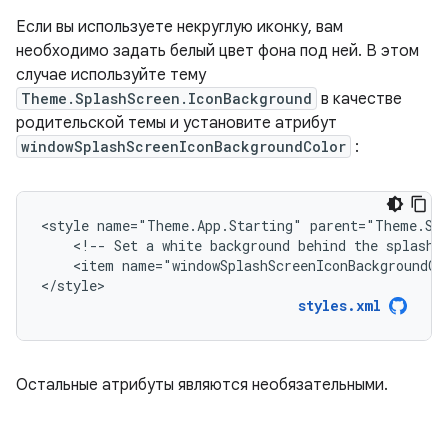
Если вы используете некруглую иконку, вам
необходимо задать белый цвет фона под ней. В этом
случае используйте тему
Theme.SplashScreen.IconBackground
в качестве
родительской темы и установите атрибут
windowSplashScreenIconBackgroundColor
:
<style
name="Theme.App.Starting"
<!--
Set
a
white
background
behind
the
splash
<item
name="windowSplashScreenIconBackgroundCo
</style>
styles.xml
Остальные атрибуты являются необязательными.