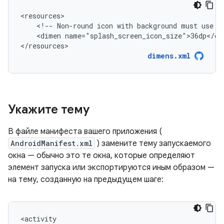
<!--
Non-round
icon
with
background
must
use
r
<dimen
name="splash_screen_icon_size">36dp</dim
</resources>
dimens.xml
Укажите тему
В файле манифеста вашего приложения (
AndroidManifest.xml
) замените тему запускаемого
окна — обычно это те окна, которые определяют
элемент запуска или экспортируются иным образом —
на тему, созданную на предыдущем шаге: