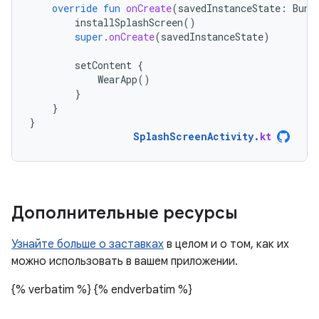
override
fun
onCreate
(
savedInstanceState
:
Bund
installSplashScreen
()
super
.
onCreate
(
savedInstanceState
)
setContent
{
WearApp
()
}
}
}
SplashScreenActivity
.
kt
Дополнительные ресурсы
Узнайте больше о заставках
в целом и о том, как их
можно использовать в вашем приложении.
{% verbatim %}
{% endverbatim %}