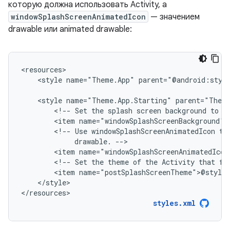
которую должна использовать Activity, а
windowSplashScreenAnimatedIcon
— значением
drawable или animated drawable:
<style
name="Theme.App"
parent="@android:styl
<style
name="Theme.App.Starting"
<!--
Set
the
splash
screen
background
to
b
<item
<!--
Use
windowSplashScreenAnimatedIcon
to
drawable.
<item
<!--
Set
the
theme
of
the
Activity
that
fo
<item
</style>

</resources>
styles.xml