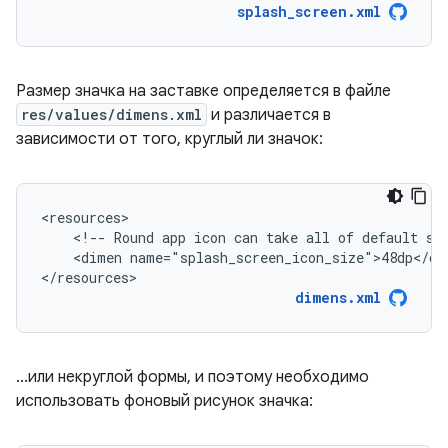
splash_screen.xml
Размер значка на заставке определяется в файле
res/values/dimens.xml
и различается в
зависимости от того, круглый ли значок:
<!--
Round
app
icon
can
take
all
of
default
sp
<dimen
name="splash_screen_icon_size">48dp</dim
</resources>
dimens.xml
...или некруглой формы, и поэтому необходимо
использовать фоновый рисунок значка: