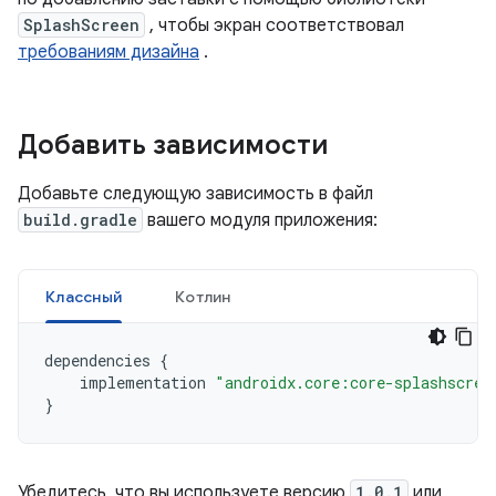
SplashScreen
, чтобы экран соответствовал
требованиям дизайна
.
Добавить зависимости
Добавьте следующую зависимость в файл
build.gradle
вашего модуля приложения:
Классный
Котлин
dependencies
{
implementation
"androidx.core:core-splashscree
}
Убедитесь, что вы используете версию
1.0.1
или