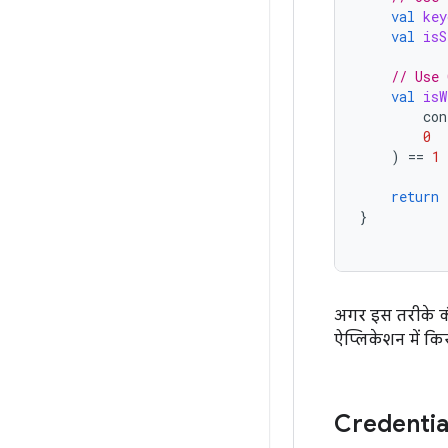
val
key
val
isS
// Use 
val
isW
con
0
)
==
1
return
}
अगर इस तरीके की 
ऐप्लिकेशन में कि
Credenti