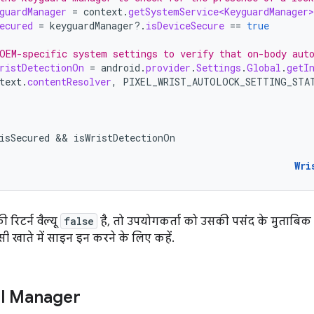
guardManager
=
context
.
getSystemService<KeyguardManager>
ecured
=
keyguardManager
?.
isDeviceSecure
==
true
OEM-specific system settings to verify that on-body aut
ristDetectionOn
=
android
.
provider
.
Settings
.
Global
.
getI
text
.
contentResolver
,
PIXEL_WRIST_AUTOLOCK_SETTING_STA
isSecured
 && 
isWristDetectionOn
Wri
रिटर्न वैल्यू
false
है, तो उपयोगकर्ता को उसकी पसंद के मुताबिक कॉ
सी खाते में साइन इन करने के लिए कहें.
al Manager