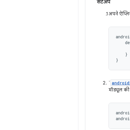
सेटअप
अपने ऐप्लि
androi
    de
      
    }

`
android
मॉड्यूल की b
androi