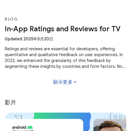
BLOG
In-App Ratings and Reviews for TV
Updated 2025年5月20日
Ratings and reviews are essential for developers, offering
quantitative and qualitative feedback on user experiences. In
2022, we enhanced the granularity of this feedback by
segmenting these insights by countries and form factors. Now,
we're
expand_more
顯示更多
影片