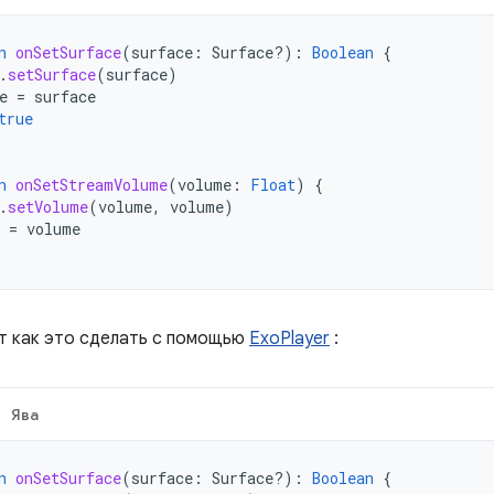
n
onSetSurface
(
surface
:
Surface?)
:
Boolean
{
.
setSurface
(
surface
)
e
=
surface
true
n
onSetStreamVolume
(
volume
:
Float
)
{
.
setVolume
(
volume
,
volume
)
=
volume
от как это сделать с помощью
ExoPlayer
:
Ява
n
onSetSurface
(
surface
:
Surface?)
:
Boolean
{