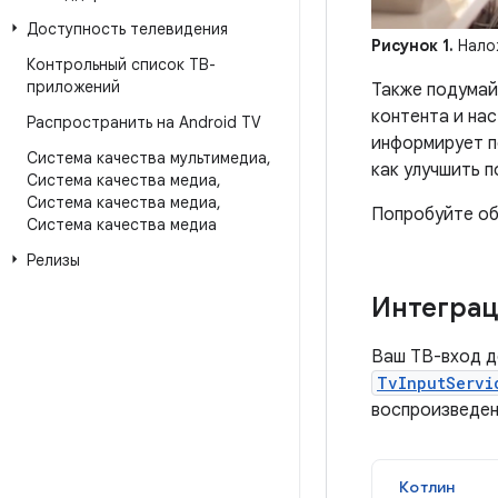
Доступность телевидения
Рисунок 1.
Налож
Контрольный список ТВ-
приложений
Также подумай
контента и нас
Распространить на Android TV
информирует п
Система качества мультимедиа
,
как улучшить 
Система качества медиа
,
Система качества медиа
,
Попробуйте о
Система качества медиа
Релизы
Интеграц
Ваш ТВ-вход д
TvInputServi
воспроизведен
Котлин