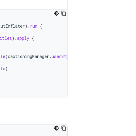
outInflater
).
run
{
itles
).
apply
{
yle
(
captioningManager
.
userStyle
)
ale
)