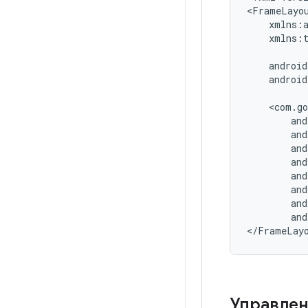
xmlns:t
android
and
</FrameLay
Управлен