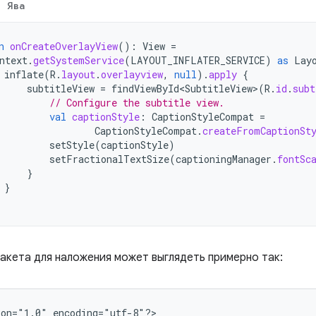
Ява
n
onCreateOverlayView
():
View
=
ntext
.
getSystemService
(
LAYOUT_INFLATER_SERVICE
)
as
Lay
inflate
(
R
.
layout
.
overlayview
,
null
).
apply
{
subtitleView
=
findViewById<SubtitleView>
(
R
.
id
.
subt
// Configure the subtitle view.
val
captionStyle
:
CaptionStyleCompat
=
CaptionStyleCompat
.
createFromCaptionSt
setStyle
(
captionStyle
)
setFractionalTextSize
(
captioningManager
.
fontSc
}
}
акета для наложения может выглядеть примерно так:
ion="1.0"
encoding="utf-8"?>
