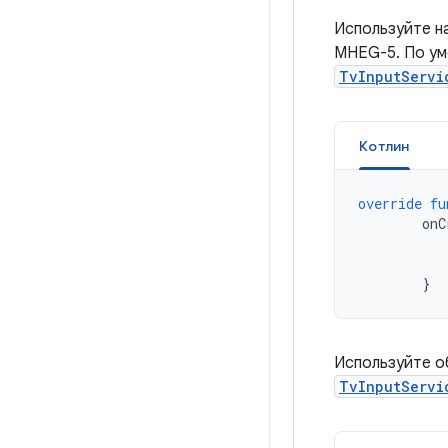
Используйте н
MHEG-5. По ум
TvInputServi
Котлин
override
fu
onC
}
Используйте 
TvInputServi