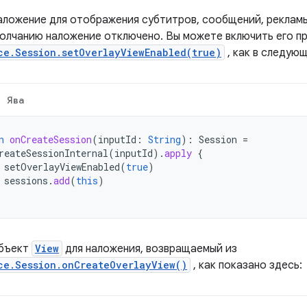
аложение для отображения субтитров, сообщений, рекламы
олчанию наложение отключено. Вы можете включить его пр
ce.Session.setOverlayViewEnabled(true)
, как в следую
Ява
n
onCreateSession
(
inputId
:
String
):
Session
=
reateSessionInternal
(
inputId
).
apply
{
setOverlayViewEnabled
(
true
)
sessions
.
add
(
this
)
объект
View
для наложения, возвращаемый из
ce.Session.onCreateOverlayView()
, как показано здесь: