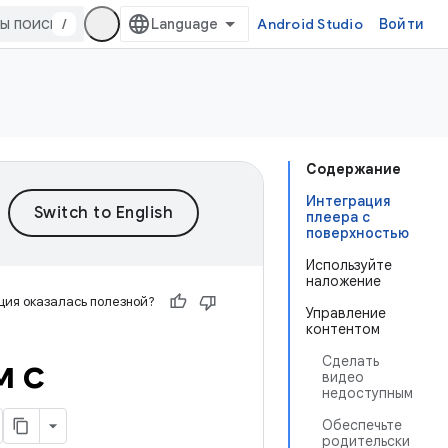
/
Android Studio
Войти
Содержание
Интеграция
плеера с
поверхностью
Используйте
наложение
ия оказалась полезной?
Управление
контентом
м с
Сделать
видео
недоступным
Обеспечьте
родительски