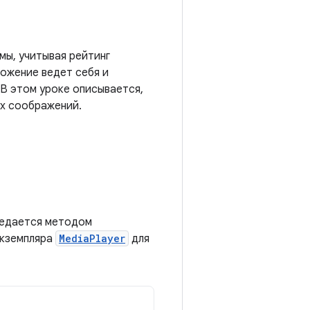
мы, учитывая рейтинг
ложение ведет себя и
 В этом уроке описывается,
их соображений.
редается методом
экземпляра
MediaPlayer
для