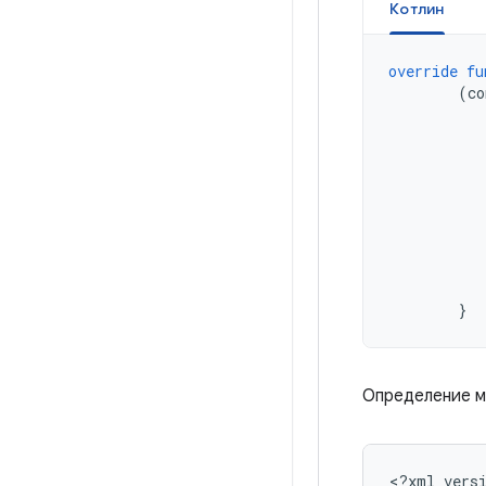
Котлин
override
fu
(
co
}
Определение м
<?xml
vers