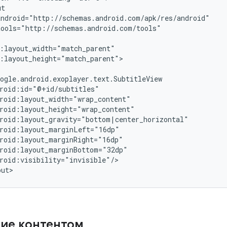
ools="http://schemas.android.com/tools"

:layout_height="match_parent">

roid:visibility="invisible"/>

out>
ие контентом