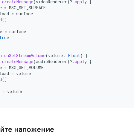
.
createMessage
(
videoRenderer
)
?.
apply
{
e
=
MSG_SET_SURFACE
load
=
surface
d
()
e
=
surface
true
n
onSetStreamVolume
(
volume
:
Float
)
{
.
createMessage
(
audioRenderer
)
?.
apply
{
e
=
MSG_SET_VOLUME
load
=
volume
d
()
=
volume
йте наложение