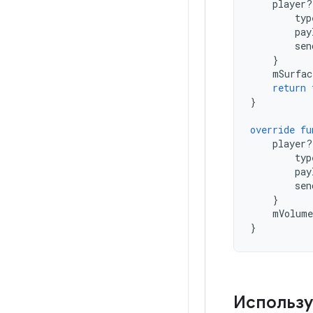
player
?
typ
pay
sen
}
mSurfac
return
}
override
fu
player
?
typ
pay
sen
}
mVolume
}
Использу