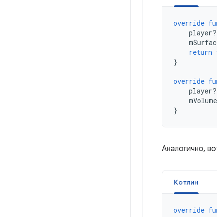
override
fu
player
?
mSurfac
return
}
override
fu
player
?
mVolume
}
Аналогично, в
Котлин
override
fu