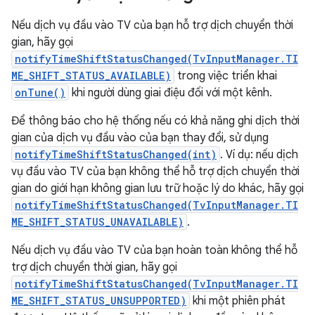
Nếu dịch vụ đầu vào TV của bạn hỗ trợ dịch chuyển thời
gian, hãy gọi
notifyTimeShiftStatusChanged(TvInputManager.TI
ME_SHIFT_STATUS_AVAILABLE)
trong việc triển khai
onTune()
khi người dùng giai điệu đối với một kênh.
Để thông báo cho hệ thống nếu có khả năng ghi dịch thời
gian của dịch vụ đầu vào của bạn thay đổi, sử dụng
notifyTimeShiftStatusChanged(int)
. Ví dụ: nếu dịch
vụ đầu vào TV của bạn không thể hỗ trợ dịch chuyển thời
gian do giới hạn không gian lưu trữ hoặc lý do khác, hãy gọi
notifyTimeShiftStatusChanged(TvInputManager.TI
ME_SHIFT_STATUS_UNAVAILABLE)
.
Nếu dịch vụ đầu vào TV của bạn hoàn toàn không thể hỗ
trợ dịch chuyển thời gian, hãy gọi
notifyTimeShiftStatusChanged(TvInputManager.TI
ME_SHIFT_STATUS_UNSUPPORTED)
khi một phiên phát