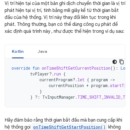
Vị trí hiện tại của một bản ghi dịch chuyển thời gian là vị trí
phát hiện tại vị trí, tính bằng mili giây kể từ thời gian bắt
đầu của hệ thống. Vị trí này thay đổi liên tục trong khi
phát. Thông thường, bạn có thể dùng công cụ phát để
xác định quá trình này , như được thể hiện trong ví dụ sau:
Kotlin
Java
override
fun
onTimeShiftGetCurrentPosition
():
Long
tvPlayer
?.
run
{
currentProgram
?.
let
{
program
-
currentPosition
+
program
.
startTim
}
}
?:
TvInputManager
.
TIME_SHIFT_INVALID_TIM
Hãy đảm bảo rằng thời gian bắt đầu mà bạn cung cấp khi
hệ thống gọi
onTimeShiftGetStartPosition()
không