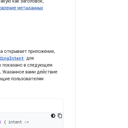
ую ​​как заголовок,
овление метаданных
ма открывает приложение,
dingIntent
для
ак показано в следующем
. Указанное вами действие
ющие пользователям
t
{
intent
-