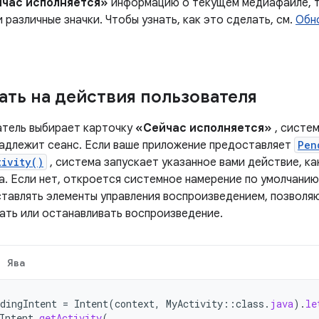
час исполняется»
информацию о текущем медиафайле, так
 различные значки. Чтобы узнать, как это сделать, см.
Обн
ать на действия пользователя
атель выбирает карточку
«Сейчас исполняется»
, систе
адлежит сеанс. Если ваше приложение предоставляет
Pen
tivity()
, система запускает указанное вами действие, к
а. Если нет, откроется системное намерение по умолчанию
тавлять элементы управления воспроизведением, позволя
ать или останавливать воспроизведение.
Ява
dingIntent
=
Intent
(
context
,
MyActivity
::
class
.
java
).
le
Intent
.
getActivity
(