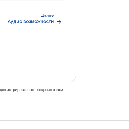
Далее
arrow_forward
Аудио возможности
зарегистрированные товарные знаки