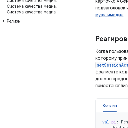
Система качества медиа
,
карточке
«Сей
Система качества медиа
,
подзаголовок и
Система качества медиа
мультимедиа
.
Релизы
Реагиров
Когда пользов
которому прин
setSessionAc
фрагменте код
должно предос
приостанавлив
Котлин
val
pi
:
Pen
Pending