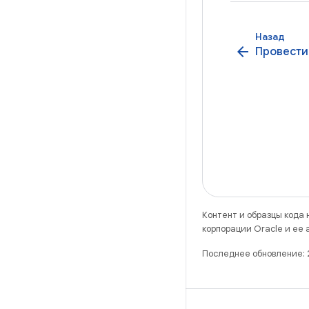
Назад
arrow_back
Провести
Контент и образцы кода
корпорации Oracle и ее
Последнее обновление: