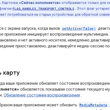
.
Карточка
«Сейчас исполняется»
отображается только для се
 флагом
. Этот флаг устарел 
FLAG_HANDLES_TRANSPORT_CONTROLS
ожет потребоваться на старых устройствах для обратной совме
я с экрана запуска, когда вызов
setActive(false)
деакти
гое приложение инициирует воспроизведение мультимедиа.
ановлено и нет активного носителя, немедленно деактивир
ведение приостановлено, деактивируйте медиа-сессию пос
 карту
огда ваше приложение обновляет состояние воспроизведен
олняется»
обновляется, показывая состояние текущего мул
м.
Обновление состояния воспроизведения
.
бразом ваше приложение может обновить
MediaMetadata