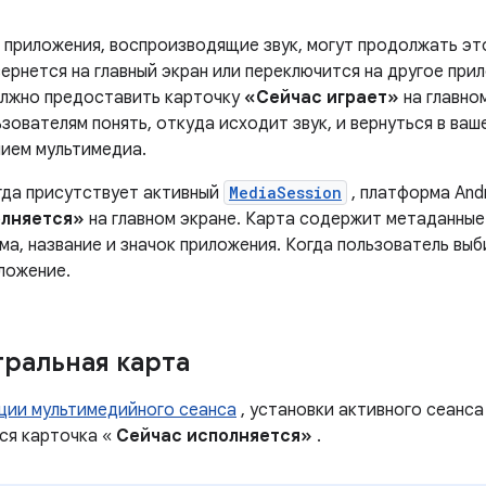
 приложения, воспроизводящие звук, могут продолжать это
ернется на главный экран или переключится на другое при
лжно предоставить карточку
«Сейчас играет»
на главно
зователям понять, откуда исходит звук, и вернуться в ваш
ием мультимедиа.
огда присутствует активный
MediaSession
, платформа And
олняется»
на главном экране. Карта содержит метаданные
а, название и значок приложения. Когда пользователь выб
ложение.
гральная карта
ции мультимедийного сеанса
, установки активного сеанса
тся карточка «
Сейчас исполняется»
.