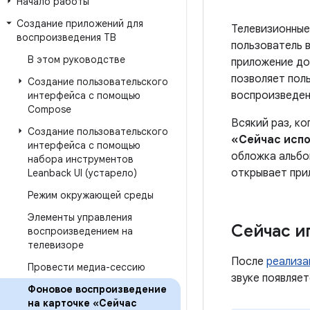
Начало работы
Создание приложений для
Телевизионные
воспроизведения ТВ
пользователь в
В этом руководстве
приложение до
позволяет поль
Создание пользовательского
воспроизведен
интерфейса с помощью
Compose
Всякий раз, к
Создание пользовательского
«Сейчас исп
интерфейса с помощью
обложка альбом
набора инструментов
открывает при
Leanback UI (устарело)
Режим окружающей среды
Элементы управления
Сейчас и
воспроизведением на
телевизоре
После
реализа
Провести медиа-сессию
звуке появляе
Фоновое воспроизведение
на карточке «Сейчас