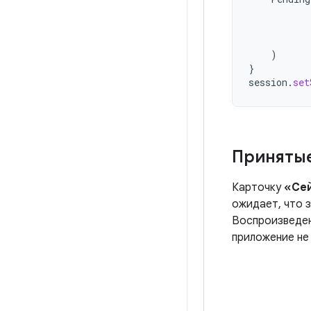
)
}
session
.
set
Принятые
Карточку
«Сей
ожидает, что 
Воспроизведен
приложение не 