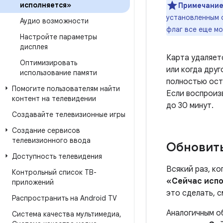
исполняется»
Примечание
установленным
Аудио возможности
флаг все еще м
Настройте параметры
дисплея
Карта удаляетс
Оптимизировать
или когда дру
использование памяти
полностью ост
Помогите пользователям найти
Если воспроиз
контент на телевидении
до 30 минут.
Создавайте телевизионные игры
Создание сервисов
телевизионного ввода
Обновить
Доступность телевидения
Всякий раз, к
Контрольный список ТВ-
«Сейчас исп
приложений
это сделать, с
Распространить на Android TV
Аналогичным о
Система качества мультимедиа
,