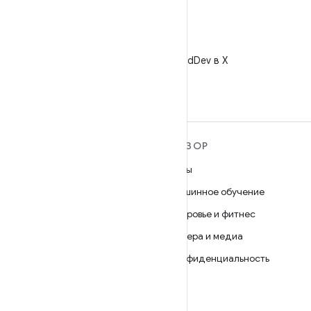
X
Читайте @AndroidDev в X
ПОДРОБНЕЕ ОБ ОС
ОБЗОР
ANDROID
Игры
Android
Машинное обучение
Android for Enterprise
Здоровье и фитнес
Безопасность
Камера и медиа
Исходный код
Конфиденциальность
Новости
5G
Блог