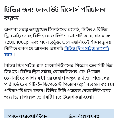
টিভির জন্য লেআউট রিসোর্স পরিচালনা
করুন
অন্যান্য সমস্ত অ্যান্ড্রয়েড ডিভাইসের মতোই, টিভিরও বিভিন্ন
স্ক্রিন সাইজ এবং বিভিন্ন রেজোলিউশন সাপোর্ট করে, যার মধ্যে
720p, 1080p, এবং 4K অন্তর্ভুক্ত, তবে এগুলিতেই সীমাবদ্ধ নয়।
নিশ্চিত করুন যে আপনার অ্যাপটি
বিভিন্ন স্ক্রিন সাইজ সাপোর্ট
করে
।
বিভিন্ন স্ক্রিন সাইজ এবং রেজোলিউশনের পিক্সেল ডেনসিটি ভিন্ন
ভিন্ন হয়। বিভিন্ন স্ক্রিন সাইজ, রেজোলিউশন এবং পিক্সেল
ডেনসিটিতে আপনার UI-এর চেহারা অক্ষুণ্ণ রাখতে, পিক্সেলের
পরিবর্তে ডেনসিটি-ইনডিপেন্ডেন্ট পিক্সেল (dp) ব্যবহার করে UI
পরিমাপ নির্ধারণ করুন। বিভিন্ন টিভি প্যানেল রেজোলিউশনের
জন্য স্ক্রিন পিক্সেল ডেনসিটি নিচে উল্লেখ করা হলো।
প্যানেল রেজোলিউশন
স্ক্রিন পিক্সেল ঘনত্ব