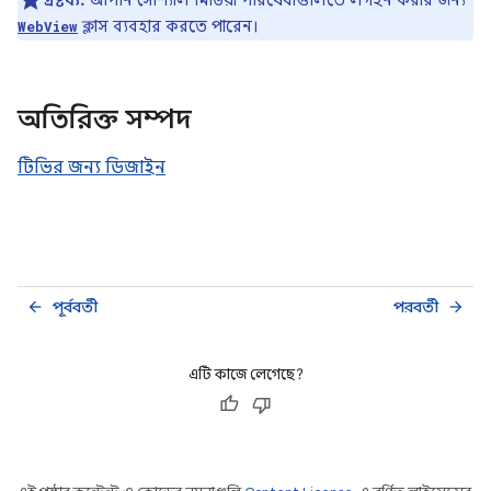
দ্রষ্টব্য:
আপনি সোশ্যাল মিডিয়া পরিষেবাগুলিতে লগইন করার জন্য
ক্লাস ব্যবহার করতে পারেন।
WebView
অতিরিক্ত সম্পদ
টিভির জন্য ডিজাইন
পূর্ববর্তী
পরবর্তী
arrow_back
arrow_forward
এটি কাজে লেগেছে?