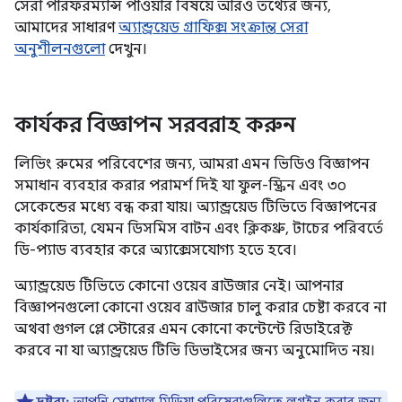
সেরা পারফরম্যান্স পাওয়ার বিষয়ে আরও তথ্যের জন্য,
আমাদের সাধারণ
অ্যান্ড্রয়েড গ্রাফিক্স সংক্রান্ত সেরা
অনুশীলনগুলো
দেখুন।
কার্যকর বিজ্ঞাপন সরবরাহ করুন
লিভিং রুমের পরিবেশের জন্য, আমরা এমন ভিডিও বিজ্ঞাপন
সমাধান ব্যবহার করার পরামর্শ দিই যা ফুল-স্ক্রিন এবং ৩০
সেকেন্ডের মধ্যে বন্ধ করা যায়। অ্যান্ড্রয়েড টিভিতে বিজ্ঞাপনের
কার্যকারিতা, যেমন ডিসমিস বাটন এবং ক্লিকথ্রু, টাচের পরিবর্তে
ডি-প্যাড ব্যবহার করে অ্যাক্সেসযোগ্য হতে হবে।
অ্যান্ড্রয়েড টিভিতে কোনো ওয়েব ব্রাউজার নেই। আপনার
বিজ্ঞাপনগুলো কোনো ওয়েব ব্রাউজার চালু করার চেষ্টা করবে না
অথবা গুগল প্লে স্টোরের এমন কোনো কন্টেন্টে রিডাইরেক্ট
করবে না যা অ্যান্ড্রয়েড টিভি ডিভাইসের জন্য অনুমোদিত নয়।