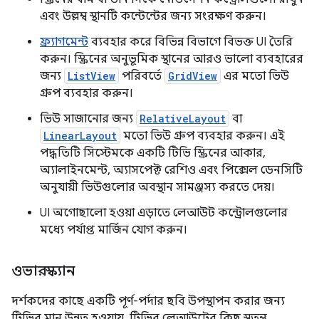
এবং উল্লম্ব স্থানটি কন্টেন্টের জন্য সংরক্ষণ করুন।
ফ্র্যাগমেন্ট
ব্যবহার করে বিভিন্ন বিভাগে বিভক্ত UI তৈরি
করুন। স্ক্রিনের অনুভূমিক স্থানের আরও ভালো ব্যবহারের
জন্য
ListView
পরিবর্তে
GridView
এর মতো ভিউ
গ্রুপ ব্যবহার করুন।
ভিউ সাজানোর জন্য
RelativeLayout
বা
LinearLayout
মতো ভিউ গ্রুপ ব্যবহার করুন। এই
পদ্ধতিটি সিস্টেমকে একটি টিভি স্ক্রিনের আকার,
অ্যালাইনমেন্ট, অ্যাসপেক্ট রেশিও এবং পিক্সেল ডেনসিটি
অনুযায়ী ভিউগুলোর অবস্থান সামঞ্জস্য করতে দেয়।
UI অগোছালো হওয়া এড়াতে লেআউট কন্ট্রোলগুলোর
মধ্যে পর্যাপ্ত মার্জিন যোগ করুন।
ওভারস্ক্যান
দর্শকদের কাছে একটি পূর্ণ-পর্দার ছবি উপস্থাপন করার জন্য
টিভির মান উন্নত হওয়ায়, টিভির লেআউটের কিছু স্বতন্ত্র