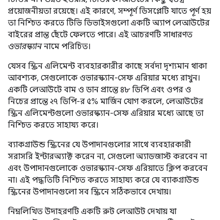
প্রয়োজনীয়তা রয়েছে। এই কারণে, সম্পূর্ণ ডিসপ্লেটি যাতে পূর্ণ হয়
তা নিশ্চিত করতে টিভি ডিভাইসগুলো একটি অ্যাপ লেআউটের
বাইরের প্রান্ত ছেঁটে ফেলতে পারে। এই আচরণটি সাধারণত
ওভারস্ক্যান
নামে পরিচিত।
যেসব স্ক্রিন এলিমেন্ট ব্যবহারকারীর কাছে সর্বদা দৃশ্যমান থাকা
আবশ্যক, সেগুলোকে ওভারস্ক্যান-সেফ এরিয়ার মধ্যে রাখুন।
একটি লেআউটে বাম ও ডান প্রান্তে ৪৮ ডিপি এবং ওপর ও
নিচের প্রান্তে ২৭ ডিপি-র ৫% মার্জিন যোগ করলে, লেআউটের
স্ক্রিন এলিমেন্টগুলো ওভারস্ক্যান-সেফ এরিয়ার মধ্যে আছে তা
নিশ্চিত করতে সাহায্য করে।
ব্যাকগ্রাউন্ড স্ক্রিনের যে উপাদানগুলোর সাথে ব্যবহারকারী
সরাসরি ইন্টারঅ্যাক্ট করেন না, সেগুলো অ্যাডজাস্ট করবেন না
এবং উপাদানগুলোকে ওভারস্ক্যান-সেফ এরিয়াতে ক্লিপ করবেন
না। এই পদ্ধতিটি নিশ্চিত করতে সাহায্য করে যে ব্যাকগ্রাউন্ড
স্ক্রিনের উপাদানগুলো সব স্ক্রিনে সঠিকভাবে দেখায়।
নিম্নলিখিত উদাহরণটি একটি রুট লেআউট দেখায় যা