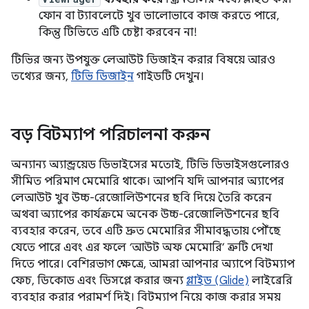
ফোন বা ট্যাবলেটে খুব ভালোভাবে কাজ করতে পারে,
কিন্তু টিভিতে এটি চেষ্টা করবেন না!
টিভির জন্য উপযুক্ত লেআউট ডিজাইন করার বিষয়ে আরও
তথ্যের জন্য,
টিভি ডিজাইন
গাইডটি দেখুন।
বড় বিটম্যাপ পরিচালনা করুন
অন্যান্য অ্যান্ড্রয়েড ডিভাইসের মতোই, টিভি ডিভাইসগুলোরও
সীমিত পরিমাণ মেমোরি থাকে। আপনি যদি আপনার অ্যাপের
লেআউট খুব উচ্চ-রেজোলিউশনের ছবি দিয়ে তৈরি করেন
অথবা অ্যাপের কার্যক্রমে অনেক উচ্চ-রেজোলিউশনের ছবি
ব্যবহার করেন, তবে এটি দ্রুত মেমোরির সীমাবদ্ধতায় পৌঁছে
যেতে পারে এবং এর ফলে ‘আউট অফ মেমোরি’ ত্রুটি দেখা
দিতে পারে। বেশিরভাগ ক্ষেত্রে, আমরা আপনার অ্যাপে বিটম্যাপ
ফেচ, ডিকোড এবং ডিসপ্লে করার জন্য
গ্লাইড (Glide)
লাইব্রেরি
ব্যবহার করার পরামর্শ দিই। বিটম্যাপ নিয়ে কাজ করার সময়