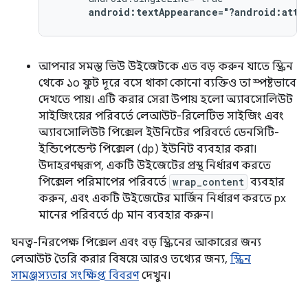
android:textAppearance="?android:attr
আপনার সমস্ত ভিউ উইজেটকে এত বড় করুন যাতে স্ক্রিন
থেকে ১০ ফুট দূরে বসে থাকা কোনো ব্যক্তিও তা স্পষ্টভাবে
দেখতে পায়। এটি করার সেরা উপায় হলো অ্যাবসোলিউট
সাইজিংয়ের পরিবর্তে লেআউট-রিলেটিভ সাইজিং এবং
অ্যাবসোলিউট পিক্সেল ইউনিটের পরিবর্তে ডেনসিটি-
ইন্ডিপেন্ডেন্ট পিক্সেল (dp) ইউনিট ব্যবহার করা।
উদাহরণস্বরূপ, একটি উইজেটের প্রস্থ নির্ধারণ করতে
পিক্সেল পরিমাপের পরিবর্তে
wrap_content
ব্যবহার
করুন, এবং একটি উইজেটের মার্জিন নির্ধারণ করতে px
মানের পরিবর্তে dp মান ব্যবহার করুন।
ঘনত্ব-নিরপেক্ষ পিক্সেল এবং বড় স্ক্রিনের আকারের জন্য
লেআউট তৈরি করার বিষয়ে আরও তথ্যের জন্য,
স্ক্রিন
সামঞ্জস্যতার সংক্ষিপ্ত বিবরণ
দেখুন।