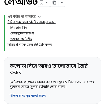
লেআউট
এই পৃষ্ঠায় যা যা আছে
টিভির জন্য লেআউট থিম ব্যবহার করুন
লিনব্যাক থিম
নোটাইটেলবার থিম
অ্যাপকম্প্যাট থিম
টিভির প্রাথমিক লেআউট তৈরি করুন
কম্পোজ দিয়ে আরও ভালোভাবে তৈরি
করুন
জেটপ্যাক কম্পোজ ব্যবহার করে অ্যান্ড্রয়েড টিভি ওএস-এর জন্য
ন্যূনতম কোডে সুন্দর ইউআই তৈরি করুন।
টিভির জন্য সুর রচনা করুন →