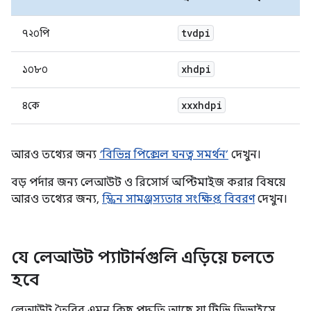
tvdpi
৭২০পি
xhdpi
১০৮০
xxxhdpi
৪কে
আরও তথ্যের জন্য
‘বিভিন্ন পিক্সেল ঘনত্ব সমর্থন’
দেখুন।
বড় পর্দার জন্য লেআউট ও রিসোর্স অপ্টিমাইজ করার বিষয়ে
আরও তথ্যের জন্য,
স্ক্রিন সামঞ্জস্যতার সংক্ষিপ্ত বিবরণ
দেখুন।
যে লেআউট প্যাটার্নগুলি এড়িয়ে চলতে
হবে
লেআউট তৈরির এমন কিছু পদ্ধতি আছে যা টিভি ডিভাইসে