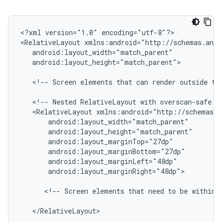
<?xml
version="1.0"
encoding="utf-8"?>

<RelativeLayout
android:layout_height="match_parent">

<!--
Screen
elements
that
can
render
outside
th
<!--
Nested
RelativeLayout
with
overscan-safe
m
<RelativeLayout
android:layout_marginRight="48dp">

<!--
Screen
elements
that
need
to
be
within
</RelativeLayout>
