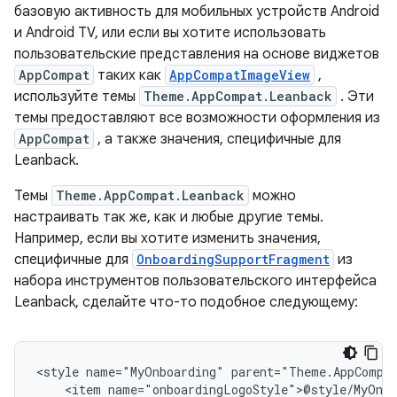
базовую активность для мобильных устройств Android
и Android TV, или если вы хотите использовать
пользовательские представления на основе виджетов
AppCompat
таких как
AppCompatImageView
,
используйте темы
Theme.AppCompat.Leanback
. Эти
темы предоставляют все возможности оформления из
AppCompat
, а также значения, специфичные для
Leanback.
Темы
Theme.AppCompat.Leanback
можно
настраивать так же, как и любые другие темы.
Например, если вы хотите изменить значения,
специфичные для
OnboardingSupportFragment
из
набора инструментов пользовательского интерфейса
Leanback, сделайте что-то подобное следующему:
<style
name="MyOnboarding"
<item