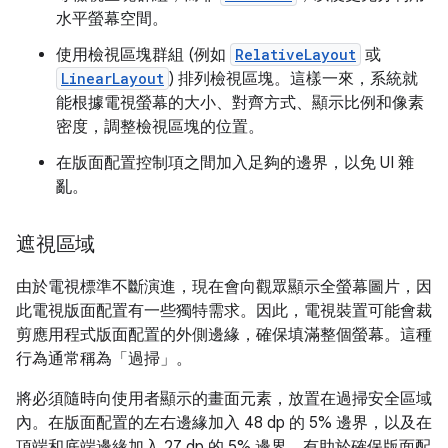
水平螢幕空間。
使用檢視區塊群組 (例如
RelativeLayout
或
LinearLayout
) 排列檢視區塊。這樣一來，系統就
能根據電視螢幕的大小、對齊方式、顯示比例和像素
密度，調整檢視區塊的位置。
在版面配置控制項之間加入足夠的邊界，以免 UI 雜
亂。
遮視區域
由於電視標準不斷演進，現在會向觀眾顯示全螢幕圖片，因
此電視版面配置有一些獨特需求。因此，電視裝置可能會裁
剪應用程式版面配置的外側邊緣，確保填滿整個螢幕。這種
行為通常稱為「過掃」
。
將必須隨時向使用者顯示的畫面元素，放置在過掃安全區域
內。在版面配置的左右邊緣加入 48 dp 的 5% 邊界，以及在
頂端和底端邊緣加入 27 dp 的 5% 邊界，有助於確保版面配