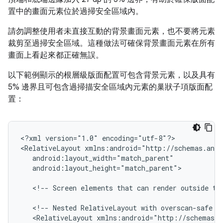
置中的畫面元素位於過掃安全區域內。
請勿調整使用者未直接互動的背景畫面元素，也不要將元素
裁剪至過掃安全區域。這種做法可確保背景畫面元素在所有
畫面上看起來都正確無誤。
以下範例顯示的根層級版面配置可包含背景元素，以及具有
5% 邊界且可包含過掃描安全區域內元素的巢狀子項版面配
置：
<?xml
version="1.0"
encoding="utf-8"?>

<RelativeLayout
android:layout_height="match_parent">

<!--
Screen
elements
that
can
render
outside
th
<!--
Nested
RelativeLayout
with
overscan-safe
m
<RelativeLayout