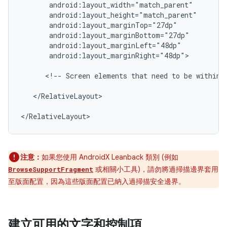
android:layout_marginRight="48dp">

<!--
Screen
elements
that
need
to
be
within
</RelativeLayout>

</RelativeLayout>
注意：
如果您使用 AndroidX Leanback 類別 (例如
或相關小工具)，請勿將過掃描邊界套用
BrowseSupportFragment
至版面配置，因為這些版面配置已納入過掃描安全邊界。
建立可用的文字和控制項