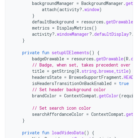
backgroundManager
=
BackgroundManager
.
getIn
attach
(
activity
?.
window
)
}
defaultBackground
=
resources
.
getDrawable
(
metrics
=
DisplayMetrics
()
activity
?.
windowManager
?.
defaultDisplay
?.
g
}
private
fun
setupUIElements
()
{
badgeDrawable
=
resources
.
getDrawable
(
R
.
dr
// Badge, when set, takes precedent over ti
title
=
getString
(
R
.
string
.
browse_title
)
headersState
=
BrowseSupportFragment
.
HEADE
isHeadersTransitionOnBackEnabled
=
true
// Set header background color
brandColor
=
ContextCompat
.
getColor
(
requir
// Set search icon color
searchAffordanceColor
=
ContextCompat
.
getC
}
private
fun
loadVideoData
()
{