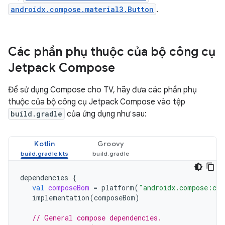
androidx.compose.material3.Button
.
Các phần phụ thuộc của bộ công cụ
Jetpack Compose
Để sử dụng Compose cho TV, hãy đưa các phần phụ
thuộc của bộ công cụ Jetpack Compose vào tệp
build.gradle
của ứng dụng như sau:
Kotlin
Groovy
dependencies
{
val
composeBom
=
platform
(
"androidx.compose:com
implementation
(
composeBom
)
// General compose dependencies.