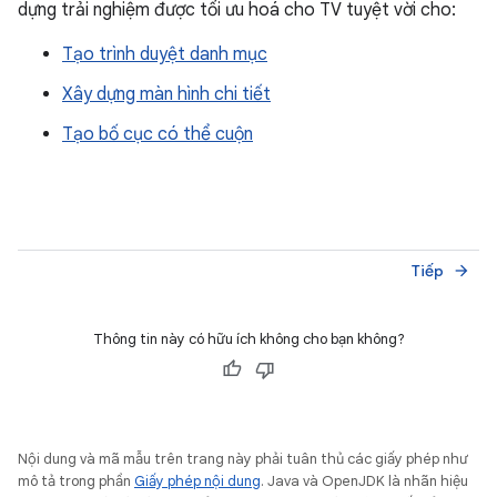
dựng trải nghiệm được tối ưu hoá cho TV tuyệt vời cho:
Tạo trình duyệt danh mục
Xây dựng màn hình chi tiết
Tạo bố cục có thể cuộn
Tiếp
arrow_forward
Thông tin này có hữu ích không cho bạn không?
Nội dung và mã mẫu trên trang này phải tuân thủ các giấy phép như
mô tả trong phần
Giấy phép nội dung
. Java và OpenJDK là nhãn hiệu