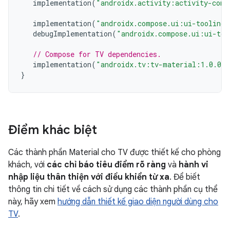
implementation
(
"androidx.activity:activity-comp
implementation
(
"androidx.compose.ui:ui-tooling-
debugImplementation
(
"androidx.compose.ui:ui-too
// Compose for TV dependencies.
implementation
(
"androidx.tv:tv-material:1.0.0"
}
Điểm khác biệt
Các thành phần Material cho TV được thiết kế cho phòng
khách, với
các chỉ báo tiêu điểm rõ ràng
và
hành vi
nhập liệu thân thiện với điều khiển từ xa
. Để biết
thông tin chi tiết về cách sử dụng các thành phần cụ thể
này, hãy xem
hướng dẫn thiết kế giao diện người dùng cho
TV
.