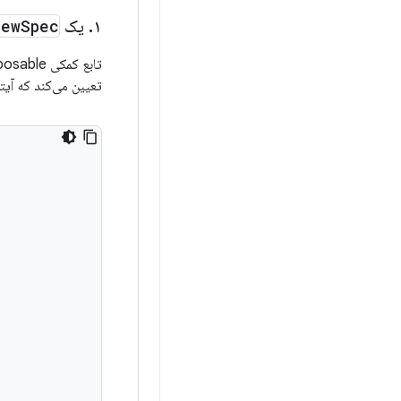
iew
Spec
یک
.
۱
تابع کمکی composable زیر به شما امکان می‌دهد بر اساس کسرهای والد و فرزند، یک "محور" تعریف کنید.
 کانتینر قرار گیرد و