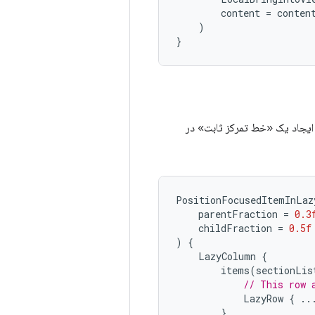
content
=
conten
)
}
طرح‌بندی‌های خود را با استفاده
PositionFocusedItemInLaz
parentFraction
=
0.3
childFraction
=
0.5f
)
{
LazyColumn
{
items
(
sectionLis
// This row 
LazyRow
{
..
}