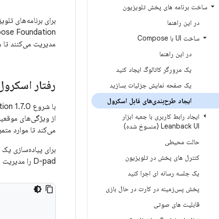
ساخت برنامه های پخش تلویزیون
‌های تنبل استاندارد
در این راهنما
ساخت UI با Compose
رض دید باقی بمانند.
در این راهنما
یک مرورگر کاتالوگ ایجاد کنید
هینه شده است
یک صفحه نمایش جزئیات بسازید
ایجاد طرح‌بندی‌های قابل اسکرول
با شروع Compose Foundation 1.7.0، طرح‌بندی‌های استاندارد lazy (مانند
ایجاد رابط کاربری با جعبه ابزار
Leanback UI (منسوخ شده)
 و موقعیت‌یابی کند.
حالت محیطی
کنترل های پخش در تلویزیون
D-pad را مدیریت می‌کنند و آیتم مورد نظر را در معرض دید قرار می‌دهند.
یک جلسه رسانه ای اجرا کنید
پخش پس‌زمینه در کارت در حال بازی
قابلیت های صوتی