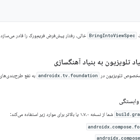
م‌ورک را قادر می‌سازد تا کنترل را به دست گیرد.
BringIntoViewSpec
د
مهاجرت از بنیاد تلویزیون به ب
androidx.tv.foundation
طرح‌بندی‌های تنبل 
به‌روزرس
شما از نسخه ۱.۷.۰ یا بالاتر برای موارد زیر استفاده می‌کند:
build.gr
androidx.compose.fo
androidx.compose