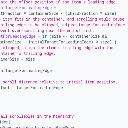
late the offset position of the item's leading edge.
ialTargetForLeadingEdge
=
ntFraction
*
containerSize
-
(
childFraction
*
size
)
e item fits in the container, and scrolling would cause
railing edge to be clipped, adjust targetForLeadingEdge
event over-scrolling near the end of list.
etForLeadingEdge
=
if
(
size
<
=
containerSize
tainerSize
-
initialTargetForLeadingEdge
)
 < 
size
)
{
f clipped, align the item's trailing edge with the
ontainer's trailing edge.
ainerSize
-
size
ialTargetForLeadingEdge
n scroll distance relative to initial item position.
ffset
-
targetForLeadingEdge
 all scrollables in the hierarchy
ider
(
ewSpec
provides
bringIntoViewSpec
,