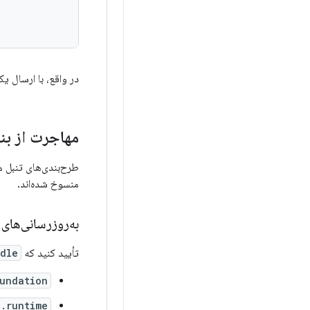
ر واقع، با ارسال یک
نیاد آهنگسازی
مخصوص تلویزیون در
منسوخ شده‌اند.
انی‌های وابستگی
adle
تأیید کنید که
undation
.runtime