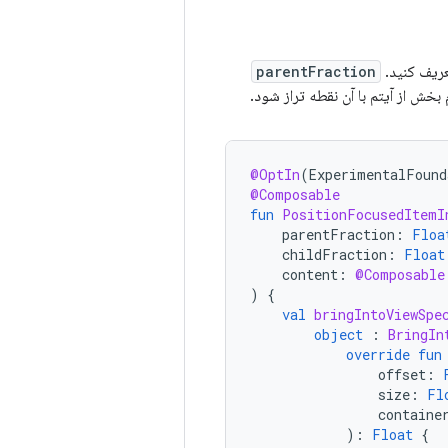
parentFraction
تعیین می‌کند که کدام بخش از آیتم
@OptIn
(
ExperimentalFound
@Composable
fun
PositionFocusedItemI
parentFraction
:
Floa
childFraction
:
Float
content
:
@Composable
)
{
val
bringIntoViewSpe
object
:
BringIn
override
fun
offset
:
size
:
Fl
containe
):
Float
{