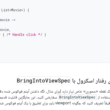
List<Movie>
)
{
movie
-
movie
,
=
{
/* Handle click */
}
Bring
Into
View
Spec
سفارشی‌سازی رفت
ارشی کنید. این جایگزین قابلیت قدیمی
BringIntoViewSpec
رفتار پیم
شما امکان می‌دهد دقیقاً تعریف کنید که چگونه viewport باید 