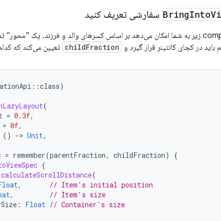
سفارشی تعریف کنید
Bring
Into
V
 با آن نقطه تراز شود.
childFraction
تعیین می‌کند که آیتم باید در کجای
ationApi
::
class
)
nLazyLayout
(
t
=
0.3f
,
=
0f
,
()
-
>
Unit
,
c
=
remember
(
parentFraction
,
childFraction
)
{
toViewSpec
{
calculateScrollDistance
(
Float
,
// Item's initial position
oat
,
// Item's size
rSize
:
Float
// Container's size