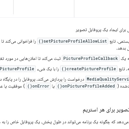
ی برای ایجاد یک پروفایل تصویر
ستمی، تابع
setPictureProfileAllowList()
را فراخوانی می‌کند تا ب
ل بدهد.
نه یک
PictureProfileCallback
ثبت می‌کند تا اعلان‌هایی در مورد تغ
ه، تابع
createPictureProfile()
را با یک شیء
PictureProfile
MediaQualityServ
درخواست را پردازش می‌کند، پروفایل را در پایگاه دا
‌شده (
onPictureProfileAdded()
یا
onError()
) موفقیت یا عدم
صویر برای هر استریم
می‌دهد که چگونه یک برنامه می‌تواند در طول پخش، یک پروفایل خاص را به 