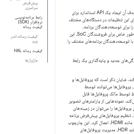
پیش‌فرض
سراسری
چارچوب کیفیت رسانه (Media Quality) در اندروید ۱۶ برای اندروید تی‌وی معرفی شده است و هدف آن ایجاد یک API استاندارد برای
رابط برنامه‌نویسی
رویکرد یکپارچه برای این تنظیمات در دستگاه‌های مختلف
نرم‌افزار (SDK)
مجموعه‌ای منسجم از APIهای اندروید، توسعه را برای توسعه‌دهندگان برنامه،
کیفیت رسانه
تولیدکنندگان تجهیزات اصلی (OEMها) و فروشندگان سیستم روی تراشه (SoC) ساده می‌کند. به‌طور خاص برای فروشندگان SoC، این
کیفیت.رسانه.اندر
A را مدیریت کند و سربار همکاری با توسعه‌دهندگان برنامه‌های مختلف را
وید
کیفیت رسانه HAL
ژگی‌های جدید و پایه‌گذاری یک رابط
ماژول‌ها
د. شایان ذکر است که پروفایل‌ها و
 پروفایل‌ها می‌توانند توسط
ط توسط مالک پروفایل‌ها قابل
د. نمونه‌هایی از پارامترهای تصویر
وفایل‌ها را می‌توان در زمینه‌های
مختلف، از جمله تنظیم پروفایل‌های پیش‌فرض جهانی، پروفایل‌های پخش از طریق MediaCodec، تنظیم پروفایل‌های پیش‌فرض برنامه
برای برنامه‌های رسانه‌ای خاص و تنظیم پروفایل‌های تصویر ورودی تلویزیون برای ورودی‌های خاص مانند HDMI، اعمال کرد. این چارچوب
همچنین از تغییرات وضعیت پشتیبانی می‌کند و امکان تنظیم پارامترهای مختلف برای حالت‌هایی مانند HDR، مدیریت پروفایل‌های