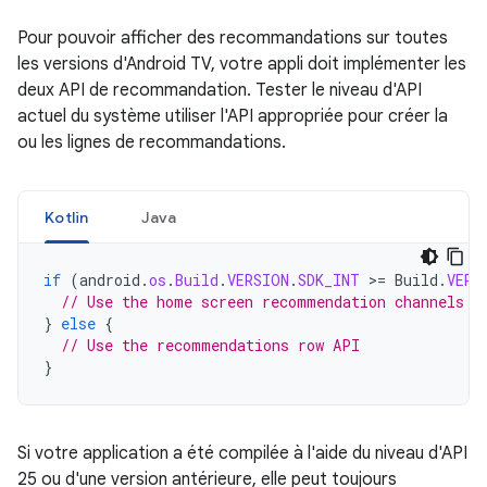
Pour pouvoir afficher des recommandations sur toutes
les versions d'Android TV, votre appli doit implémenter les
deux API de recommandation. Tester le niveau d'API
actuel du système utiliser l'API appropriée pour créer la
ou les lignes de recommandations.
Kotlin
Java
if
(
android
.
os
.
Build
.
VERSION
.
SDK_INT
>=
Build
.
VERS
// Use the home screen recommendation channels A
}
else
{
// Use the recommendations row API
}
Si votre application a été compilée à l'aide du niveau d'API
25 ou d'une version antérieure, elle peut toujours