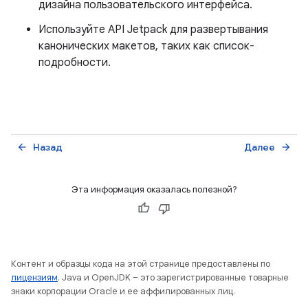
дизайна пользовательского интерфейса.
Используйте API Jetpack для развертывания
канонических макетов, таких как список-
подробности.
Назад
Далее
arrow_back
arrow_forward
Эта информация оказалась полезной?
Контент и образцы кода на этой странице предоставлены по
лицензиям
. Java и OpenJDK – это зарегистрированные товарные
знаки корпорации Oracle и ее аффилированных лиц.