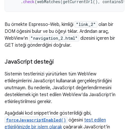
.
check
(
webMatches
(
getCurrentUrl
(),
containsStr
Bu örnekte Espresso-Web, kimliği
"link_2"
olan bir
DOM öğesini bulur ve bu öğeyi tıklar. Ardından araç,
WebView'ın
"navigation_2.html"
dizesini içeren bir
GET isteği gönderdiğini doğrular.
Java
Script desteği
Sistemin testlerinizi yürütürken tüm WebView
etkileşimlerini JavaScript kullanarak gerçekleştirdiğini
unutmayın. Bu nedenle, JavaScript değerlendirmesini
desteklemek için test edilen WebView'da JavaScript'in
etkinleştirilmesi gerekir.
Aşağıdaki kod snippet'inde gösterildiği gibi,
forceJavascriptEnabled()
öğesini
test edilen
etkinliğinizde bir işlem olarak
çağırarak JavaScript'in