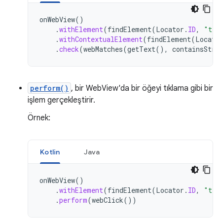
onWebView
()
.
withElement
(
findElement
(
Locator
.
ID
,
"tea
.
withContextualElement
(
findElement
(
Locato
.
check
(
webMatches
(
getText
(),
containsStri
perform()
, bir WebView'da bir öğeyi tıklama gibi bir
işlem gerçekleştirir.
Örnek:
Kotlin
Java
onWebView
()
.
withElement
(
findElement
(
Locator
.
ID
,
"tea
.
perform
(
webClick
())