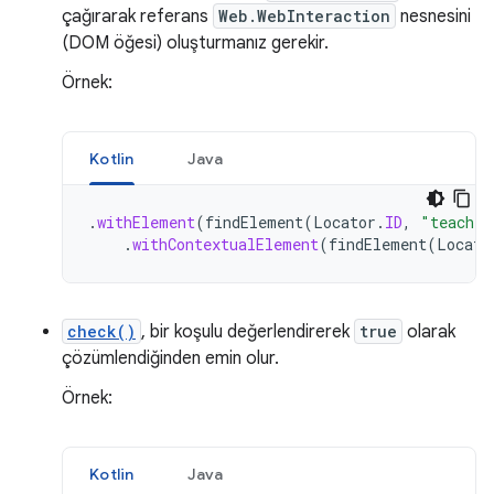
çağırarak referans
Web.WebInteraction
nesnesini
(DOM öğesi) oluşturmanız gerekir.
Örnek:
Kotlin
Java
.
withElement
(
findElement
(
Locator
.
ID
,
"teacher
.
withContextualElement
(
findElement
(
Locato
check()
, bir koşulu değerlendirerek
true
olarak
çözümlendiğinden emin olur.
Örnek:
Kotlin
Java