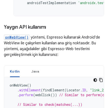
androidTestImplementation
'androidx.test.
Yaygın API kullanımı
onWebView()
yöntemi, Espresso kullanarak Android'de
WebView ile çalışırken kullanılan ana giriş noktasıdır. Bu
yöntemi, aşağıdakiler gibi Espresso-Web testlerini
gerçekleştirmek için kullanırsınız:
Kotlin
Java
onWebView
()
.
withElement
(
findElement
(
Locator
.
ID
,
"link_2"
)
.
perform
(
webClick
())
// Similar to perform(cl
// Similar to check(matches(...))