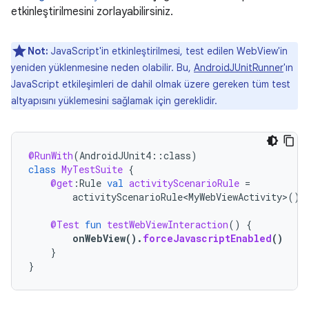
etkinleştirilmesini zorlayabilirsiniz.
Not:
JavaScript'in etkinleştirilmesi, test edilen WebView'in
yeniden yüklenmesine neden olabilir. Bu,
AndroidJUnitRunner
'ın
JavaScript etkileşimleri de dahil olmak üzere gereken tüm test
altyapısını yüklemesini sağlamak için gereklidir.
@RunWith
(
AndroidJUnit4
::
class
)
class
MyTestSuite
{
@get
:
Rule
val
activityScenarioRule
=
activityScenarioRule<MyWebViewActivity>
()
@Test
fun
testWebViewInteraction
()
{
onWebView
().
forceJavascriptEnabled
()
}
}