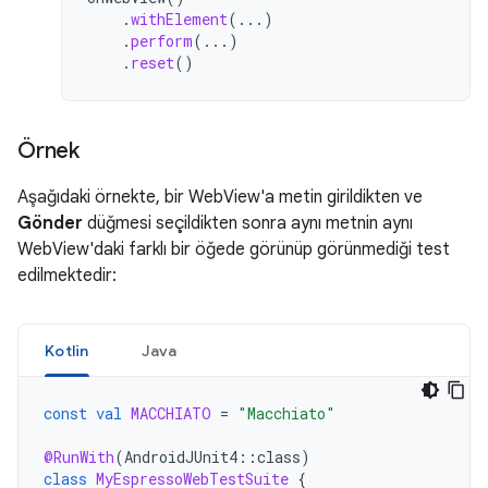
.
withElement
(...)
.
perform
(...)
.
reset
()
Örnek
Aşağıdaki örnekte, bir WebView'a metin girildikten ve
Gönder
düğmesi seçildikten sonra aynı metnin aynı
WebView'daki farklı bir öğede görünüp görünmediği test
edilmektedir:
Kotlin
Java
const
val
MACCHIATO
=
"Macchiato"
@RunWith
(
AndroidJUnit4
::
class
)
class
MyEspressoWebTestSuite
{