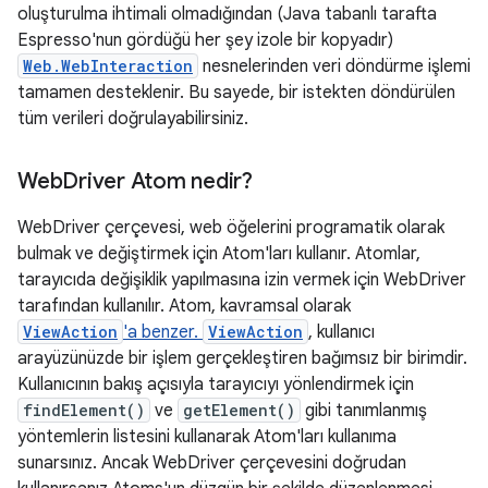
oluşturulma ihtimali olmadığından (Java tabanlı tarafta
Espresso'nun gördüğü her şey izole bir kopyadır)
Web.WebInteraction
nesnelerinden veri döndürme işlemi
tamamen desteklenir. Bu sayede, bir istekten döndürülen
tüm verileri doğrulayabilirsiniz.
Web
Driver Atom nedir?
WebDriver çerçevesi, web öğelerini programatik olarak
bulmak ve değiştirmek için Atom'ları kullanır. Atomlar,
tarayıcıda değişiklik yapılmasına izin vermek için WebDriver
tarafından kullanılır. Atom, kavramsal olarak
ViewAction
'a benzer.
ViewAction
, kullanıcı
arayüzünüzde bir işlem gerçekleştiren bağımsız bir birimdir.
Kullanıcının bakış açısıyla tarayıcıyı yönlendirmek için
findElement()
ve
getElement()
gibi tanımlanmış
yöntemlerin listesini kullanarak Atom'ları kullanıma
sunarsınız. Ancak WebDriver çerçevesini doğrudan