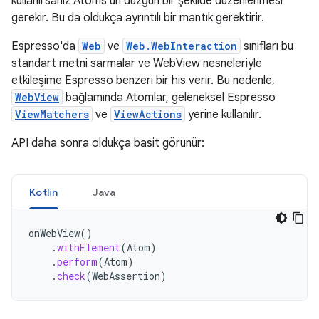
kullanırsanız Atoms'un düzgün bir şekilde düzenlenmesi
gerekir. Bu da oldukça ayrıntılı bir mantık gerektirir.
Espresso'da
Web
ve
Web.WebInteraction
sınıfları bu
standart metni sarmalar ve WebView nesneleriyle
etkileşime Espresso benzeri bir his verir. Bu nedenle,
WebView
bağlamında Atomlar, geleneksel Espresso
ViewMatchers
ve
ViewActions
yerine kullanılır.
API daha sonra oldukça basit görünür:
Kotlin
Java
onWebView
()
.
withElement
(
Atom
)
.
perform
(
Atom
)
.
check
(
WebAssertion
)