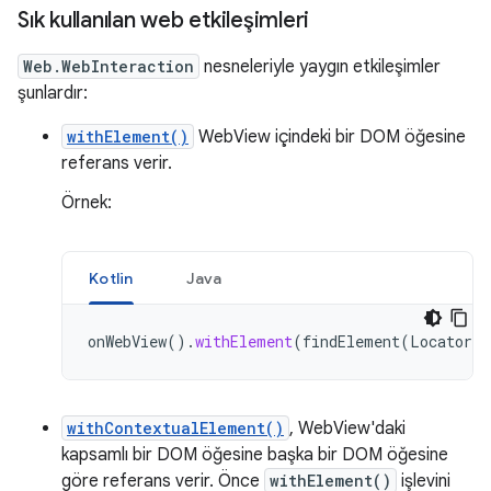
Sık kullanılan web etkileşimleri
Web.WebInteraction
nesneleriyle yaygın etkileşimler
şunlardır:
withElement()
WebView içindeki bir DOM öğesine
referans verir.
Örnek:
Kotlin
Java
onWebView
().
withElement
(
findElement
(
Locator
.
I
withContextualElement()
, WebView'daki
kapsamlı bir DOM öğesine başka bir DOM öğesine
göre referans verir. Önce
withElement()
işlevini