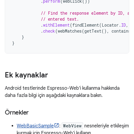
.
perform
(
webClick
())
// Find the response element by ID, an
// entered text.
.
withElement
(
findElement
(
Locator
.
ID
,
"
.
check
(
webMatches
(
getText
(),
containsS
}
}
Ek kaynaklar
Android testlerinde Espresso-Web'i kullanma hakkında
daha fazla bilgi için aşağıdaki kaynaklara bakın.
Örnekler
WebBasicSample
:
WebView
nesneleriyle etkileşim
kurmak için Espresso-Web'i kullanın.