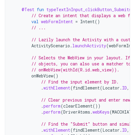
@Test
fun
typeTextInInput_clickButton_SubmitsF
// Create an intent that displays a web fo
val
webFormIntent
=
Intent
()
// ...
// Lazily launch the Activity with a custo
ActivityScenario
.
launchActivity
(
webFormInt
// Selects the WebView in your layout. If 
// objects, you can also use a matcher to 
// onWebView(withId(R.id.web_view)).
onWebView
()
// Find the input element by ID.
.
withElement
(
findElement
(
Locator
.
ID
,
"
// Clear previous input and enter new 
.
perform
(
clearElement
())
.
perform
(
DriverAtoms
.
webKeys
(
MACCHIATO
// Find the "Submit" button and simula
.
withElement
(
findElement
(
Locator
.
ID
,
"