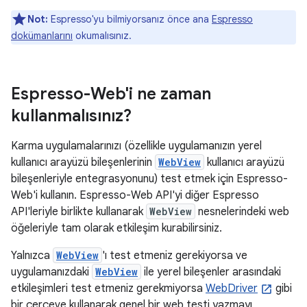
Not:
Espresso'yu bilmiyorsanız önce ana
Espresso
dokümanlarını
okumalısınız.
Espresso-Web'i ne zaman
kullanmalısınız?
Karma uygulamalarınızı (özellikle uygulamanızın yerel
kullanıcı arayüzü bileşenlerinin
WebView
kullanıcı arayüzü
bileşenleriyle entegrasyonunu) test etmek için Espresso-
Web'i kullanın. Espresso-Web API'yi diğer Espresso
API'leriyle birlikte kullanarak
WebView
nesnelerindeki web
öğeleriyle tam olarak etkileşim kurabilirsiniz.
Yalnızca
WebView
'ı test etmeniz gerekiyorsa ve
uygulamanızdaki
WebView
ile yerel bileşenler arasındaki
etkileşimleri test etmeniz gerekmiyorsa
WebDriver
gibi
bir çerçeve kullanarak genel bir web testi yazmayı