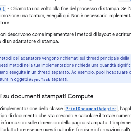
()
- Chiamata una volta alla fine del processo di stampa. Se l
i rimozione una tantum, eseguili qui. Non è necessario implem
atore.
ioni descrivono come implementare i metodi di layout e scritt
o di un adattatore di stampa.
metodi dell'adattatore vengono richiamati sul thread principale della
uesti metodi nella tua implementazione richieda una quantità signifi
ano eseguite in un thread separato. Ad esempio, puoi incapsulare 
ttura in oggetti
separati.
AsyncTask
i su documenti stampati Compute
un'implementazione della classe
PrintDocumentAdapter
, l'ap
l tipo di documento che sta creando e calcolare il totale numero
 informazioni sulle dimensioni della pagina stampata. L'imple
 l'adattatore esegue questi calcoli e fornisce informazioni sull