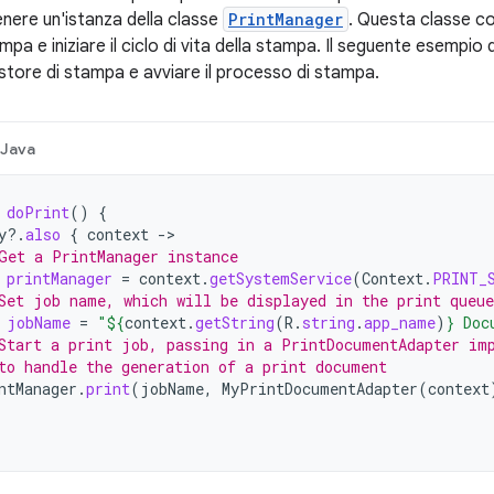
enere un'istanza della classe
PrintManager
. Questa classe con
pa e iniziare il ciclo di vita della stampa. Il seguente esempi
estore di stampa e avviare il processo di stampa.
Java
doPrint
()
{
y
?.
also
{
context
-
Get a PrintManager instance
printManager
=
context
.
getSystemService
(
Context
.
PRINT_
Set job name, which will be displayed in the print queue
jobName
=
"
${
context
.
getString
(
R
.
string
.
app_name
)
}
 Doc
Start a print job, passing in a PrintDocumentAdapter im
to handle the generation of a print document
ntManager
.
print
(
jobName
,
MyPrintDocumentAdapter
(
context