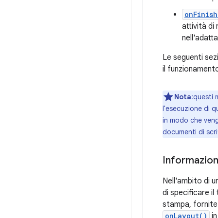
onFinish
attività d
nell'adatt
Le seguenti sez
il funzionament
Nota
:questi 
l'esecuzione di q
in modo che veng
documenti di scri
Informazion
Nell'ambito di 
di specificare i
stampa, fornite
onLayout()
in