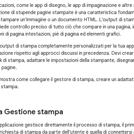
cazioni, come le app di disegno, le app di impaginazione e altre
azione di stupende pagine stampate è una caratteristica fondam
 stampare un'immagine o un documento HTML. L'output di stampa
hiede controllo preciso di tutto ciò che compare in una pagina, in
ni di pagina intestazioni, piè di pagina ed elementi grafici.
 output di stampa completamente personalizzati per la tua appl
zione rispetto agli approcci discussi in precedenza. Devi cr
k di stampa, adattare le impostazioni della stampante, disegnar
 pagine.
mostra come collegare il gestore di stampa, creare un adattat
a stampa.
 a Gestione stampa
pplicazione gestisce direttamente il processo di stampa, il pr
richiesta di stampa da parte dell'utente è quella di connetters