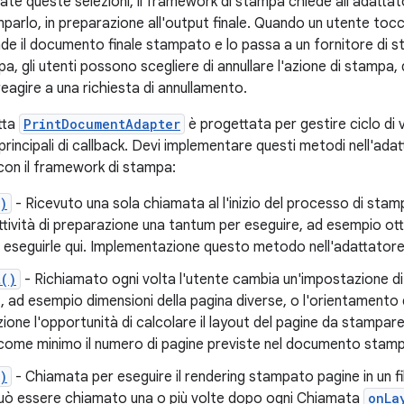
ate queste selezioni, il framework di stampa chiede all'adattat
arlo, in preparazione all'output finale. Quando un utente tocca
e il documento finale stampato e lo passa a un fornitore di s
, gli utenti possono scegliere di annullare l'azione di stampa, 
reagire a una richiesta di annullamento.
tta
PrintDocumentAdapter
è progettata per gestire ciclo di 
rincipali di callback. Devi implementare questi metodi nell'ada
on il framework di stampa:
)
- Ricevuto una sola chiamata al l'inizio del processo di stam
tività di preparazione una tantum per eseguire, ad esempio ott
eseguirle qui. Implementazione questo metodo nell'adattatore
t()
- Richiamato ogni volta l'utente cambia un'impostazione di
t, ad esempio dimensioni della pagina diverse, o l'orientamento 
azione l'opportunità di calcolare il layout del pagine da stamp
 come minimo il numero di pagine previste nel documento stam
)
- Chiamata per eseguire il rendering stampato pagine in un 
ò essere chiamato una o più volte dopo ogni Chiamata
onLa