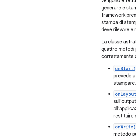
vengono effettu
generare e stamp
framework prend
stampa di stampa
deve rilevare e 
La classe astra
quattro metodi p
correttamente c
onStart(
prevede at
stampare, 
onLayou
sull'outpu
all'applic
restituire
onWrite(
metodo pu