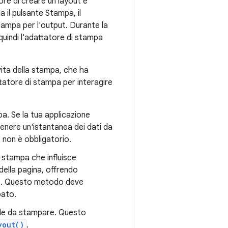
ore di creare un layout e
 il pulsante Stampa, il
tampa per l'output. Durante la
quindi l'adattatore di stampa
vita della stampa, che ha
ttatore di stampa per interagire
pa. Se la tua applicazione
enere un'istantanea dei dati da
 non è obbligatorio.
 stampa che influisce
della pagina, offrendo
are. Questo metodo deve
pato.
file da stampare. Questo
yout()
.