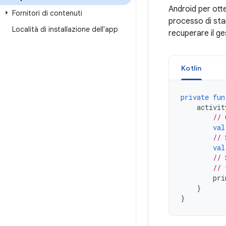
Android per ott
Fornitori di contenuti
processo di stam
Località di installazione dell'app
recuperare il g
Kotlin
private
fun
activit
// 
val
// 
val
// 
// 
pri
}
}