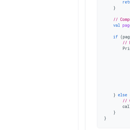
ret
}
// Comp
val
pag
if
(
pag
// 
Pri
}
else
// 
cal
}
}