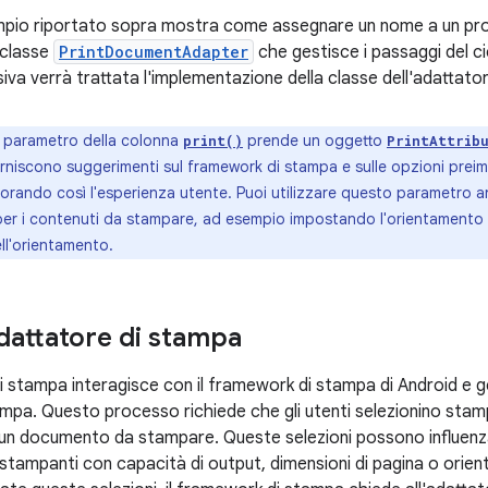
empio riportato sopra mostra come assegnare un nome a un p
 classe
PrintDocumentAdapter
che gestisce i passaggi del cic
iva verrà trattata l'implementazione della classe dell'adattato
o parametro della colonna
prende un oggetto
print()
PrintAttrib
rniscono suggerimenti sul framework di stampa e sulle opzioni preim
iorando così l'esperienza utente. Puoi utilizzare questo parametro 
per i contenuti da stampare, ad esempio impostando l'orientamento
ll'orientamento.
dattatore di stampa
i stampa interagisce con il framework di stampa di Android e ge
mpa. Questo processo richiede che gli utenti selezionino stam
 un documento da stampare. Queste selezioni possono influenza
e stampanti con capacità di output, dimensioni di pagina o orie