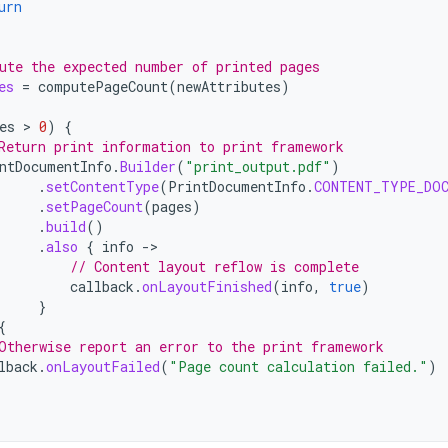
urn
ute the expected number of printed pages
es
=
computePageCount
(
newAttributes
)
es
 > 
0
)
{
Return print information to print framework
ntDocumentInfo
.
Builder
(
"print_output.pdf"
)
.
setContentType
(
PrintDocumentInfo
.
CONTENT_TYPE_DO
.
setPageCount
(
pages
)
.
build
()
.
also
{
info
-
// Content layout reflow is complete
callback
.
onLayoutFinished
(
info
,
true
)
}
{
Otherwise report an error to the print framework
lback
.
onLayoutFailed
(
"Page count calculation failed."
)