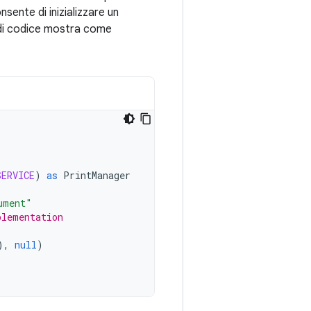
sente di inizializzare un
o di codice mostra come
SERVICE
)
as
PrintManager
ument"
plementation
),
null
)