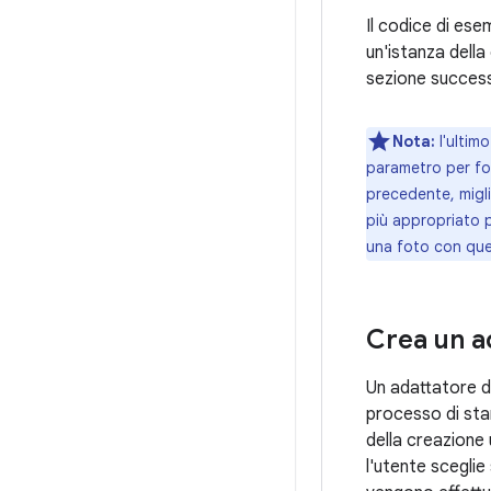
Il codice di es
un'istanza della
sezione success
Nota:
l'ultim
parametro per fo
precedente, migl
più appropriato 
una foto con que
Crea un a
Un adattatore d
processo di sta
della creazione
l'utente scegli