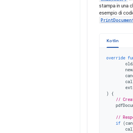
stampa in una 
esempio di cod
PrintDocumen
Kotlin
override
fu
old
new
can
cal
ext
)
{
// Crea
pdfDocu
// Resp
if
(
can
cal