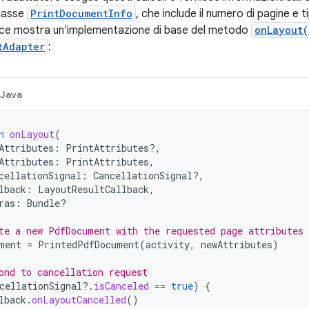
classe
PrintDocumentInfo
, che include il numero di pagine e t
ice mostra un'implementazione di base del metodo
onLayout(
tAdapter
:
Java
n
onLayout
(
Attributes
:
PrintAttributes?,
Attributes
:
PrintAttributes
,
cellationSignal
:
CancellationSignal?,
lback
:
LayoutResultCallback
,
ras
:
Bundle?
te a new PdfDocument with the requested page attributes
ment
=
PrintedPdfDocument
(
activity
,
newAttributes
)
ond to cancellation request
cellationSignal
?.
isCanceled
==
true
)
{
lback
.
onLayoutCancelled
()