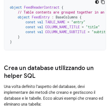
object
FeedReaderContract
{
// Table contents are grouped together in an a
object
FeedEntry
:
BaseColumns
{
const
val
TABLE_NAME
=
"entry"
const
val
COLUMN_NAME_TITLE
=
"title"
const
val
COLUMN_NAME_SUBTITLE
=
"subtitle
}
}
Crea un database utilizzando un
helper SQL
Una volta definito l'aspetto del database, devi
implementare dei metodi che creano e gestiscono il
database e le tabelle. Ecco alcuni esempi che creano ed
eliminano una tabella: