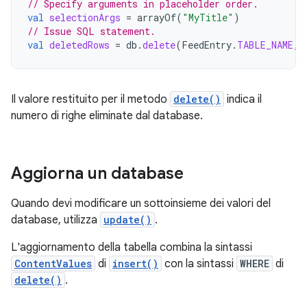
// Specify arguments in placeholder order.
val
selectionArgs
=
arrayOf
(
"MyTitle"
)
// Issue SQL statement.
val
deletedRows
=
db
.
delete
(
FeedEntry
.
TABLE_NAME
,
Il valore restituito per il metodo
delete()
indica il
numero di righe eliminate dal database.
Aggiorna un database
Quando devi modificare un sottoinsieme dei valori del
database, utilizza
update()
.
L'aggiornamento della tabella combina la sintassi
ContentValues
di
insert()
con la sintassi
WHERE
di
delete()
.