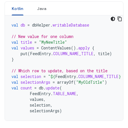
Kotlin
Java
val
db
=
dbHelper
.
writableDatabase
// New value for one column
val
title
=
"MyNewTitle"
val
values
=
ContentValues
().
apply
{
put
(
FeedEntry
.
COLUMN_NAME_TITLE
,
title
)
}
// Which row to update, based on the title
val
selection
=
"
${
FeedEntry
.
COLUMN_NAME_TITLE
}
 L
val
selectionArgs
=
arrayOf
(
"MyOldTitle"
)
val
count
=
db
.
update
(
FeedEntry
.
TABLE_NAME
,
values
,
selection
,
selectionArgs
)