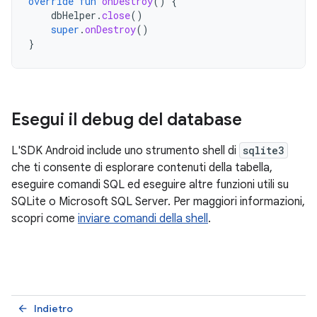
override
fun
onDestroy
()
{
dbHelper
.
close
()
super
.
onDestroy
()
}
Esegui il debug del database
L'SDK Android include uno strumento shell di
sqlite3
che ti consente di esplorare contenuti della tabella,
eseguire comandi SQL ed eseguire altre funzioni utili su
SQLite o Microsoft SQL Server. Per maggiori informazioni,
scopri come
inviare comandi della shell
.
Indietro
arrow_back