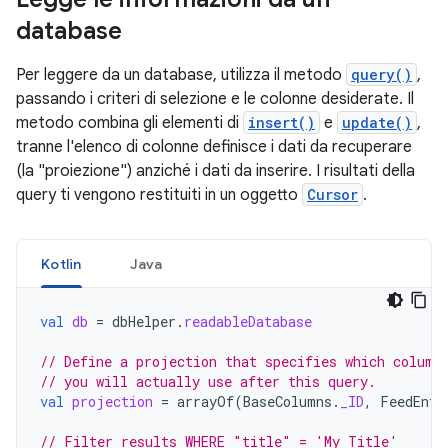
database
Per leggere da un database, utilizza il metodo
query()
,
passando i criteri di selezione e le colonne desiderate. Il
metodo combina gli elementi di
insert()
e
update()
,
tranne l'elenco di colonne definisce i dati da recuperare
(la "proiezione") anziché i dati da inserire. I risultati della
query ti vengono restituiti in un oggetto
Cursor
.
Kotlin
Java
val
db
=
dbHelper
.
readableDatabase
// Define a projection that specifies which column
// you will actually use after this query.
val
projection
=
arrayOf
(
BaseColumns
.
_ID
,
FeedEntr
// Filter results WHERE "title" = 'My Title'