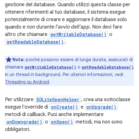
gestione del database. Quando utilizzi questa classe per
ottenere riferimenti al tuo database, il sistema esegue
potenzialmente di creare e aggiornare il database solo
quando e
non durante l'avvio dell'app
. Non devi fare
altro che chiamare
getWritableDatabase()
o
getReadableDatabase()
.
Nota:
poiché possono essere di lunga durata, assicurati di
chiamare
o
getWritableDatabase()
getReadableDatabase()
in un thread in background. Per ulteriori informazioni, vedi
Threading su Android
.
Per utilizzare
SQLiteOpenHelper
, crea una sottoclasse
esegue l'override di
onCreate()
e
onUpgrade()
metodi di callback. Puoi anche implementare
onDowngrade()
o
onOpen()
metodi, ma non sono
obbligatori.