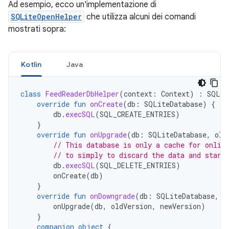
Ad esempio, ecco un'implementazione di
SQLiteOpenHelper
che utilizza alcuni dei comandi
mostrati sopra:
Kotlin
Java
class
FeedReaderDbHelper
(
context
:
Context
)
:
SQLit
override
fun
onCreate
(
db
:
SQLiteDatabase
)
{
db
.
execSQL
(
SQL_CREATE_ENTRIES
)
}
override
fun
onUpgrade
(
db
:
SQLiteDatabase
,
old
// This database is only a cache for onlin
// to simply to discard the data and start
db
.
execSQL
(
SQL_DELETE_ENTRIES
)
onCreate
(
db
)
}
override
fun
onDowngrade
(
db
:
SQLiteDatabase
,
o
onUpgrade
(
db
,
oldVersion
,
newVersion
)
}
companion
object
{