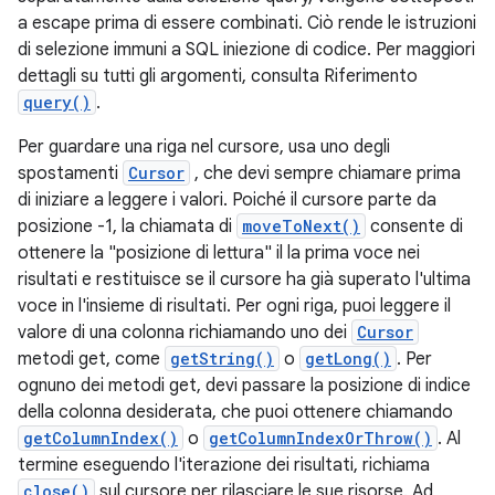
a escape prima di essere combinati. Ciò rende le istruzioni
di selezione immuni a SQL iniezione di codice. Per maggiori
dettagli su tutti gli argomenti, consulta Riferimento
query()
.
Per guardare una riga nel cursore, usa uno degli
spostamenti
Cursor
, che devi sempre chiamare prima
di iniziare a leggere i valori. Poiché il cursore parte da
posizione -1, la chiamata di
moveToNext()
consente di
ottenere la "posizione di lettura" il la prima voce nei
risultati e restituisce se il cursore ha già superato l'ultima
voce in l'insieme di risultati. Per ogni riga, puoi leggere il
valore di una colonna richiamando uno dei
Cursor
metodi get, come
getString()
o
getLong()
. Per
ognuno dei metodi get, devi passare la posizione di indice
della colonna desiderata, che puoi ottenere chiamando
getColumnIndex()
o
getColumnIndexOrThrow()
. Al
termine eseguendo l'iterazione dei risultati, richiama
close()
sul cursore per rilasciare le sue risorse. Ad