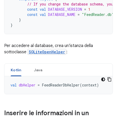
// If you change the database schema, you 
const
val
DATABASE_VERSION
=
1
const
val
DATABASE_NAME
=
"FeedReader.db"
}
}
Per accedere al database, crea un'istanza della
sottoclasse
SQLiteOpenHelper
:
Kotlin
Java
val
dbHelper
=
FeedReaderDbHelper
(
context
)
Inserire le informazioni in un