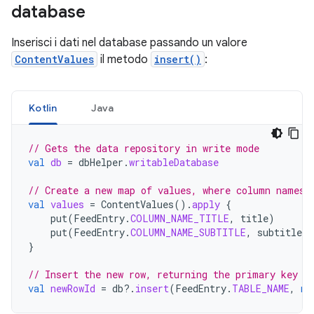
database
Inserisci i dati nel database passando un valore
ContentValues
il metodo
insert()
:
Kotlin
Java
// Gets the data repository in write mode
val
db
=
dbHelper
.
writableDatabase
// Create a new map of values, where column names 
val
values
=
ContentValues
().
apply
{
put
(
FeedEntry
.
COLUMN_NAME_TITLE
,
title
)
put
(
FeedEntry
.
COLUMN_NAME_SUBTITLE
,
subtitle
)
}
// Insert the new row, returning the primary key v
val
newRowId
=
db
?.
insert
(
FeedEntry
.
TABLE_NAME
,
nu