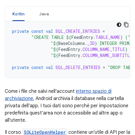
Kotlin
Java
private
const
val
SQL_CREATE_ENTRIES
=
"CREATE TABLE 
${
FeedEntry
.
TABLE_NAME
}
 ("
"
${
BaseColumns
.
_ID
}
 INTEGER PRIMAR
"
${
FeedEntry
.
COLUMN_NAME_TITLE
}
 T
"
${
FeedEntry
.
COLUMN_NAME_SUBTITLE
}
private
const
val
SQL_DELETE_ENTRIES
=
"DROP TABL
Come i file che salvi nell'account
interno spazio di
archiviazione
, Android archivia il database nella cartella
privata dell'app. I tuoi dati sono perché per impostazione
predefinita quest'area non è accessibile ad altre app o
all'utente.
Il corso
SQLiteOpenHelper
contiene un'utile di API per la