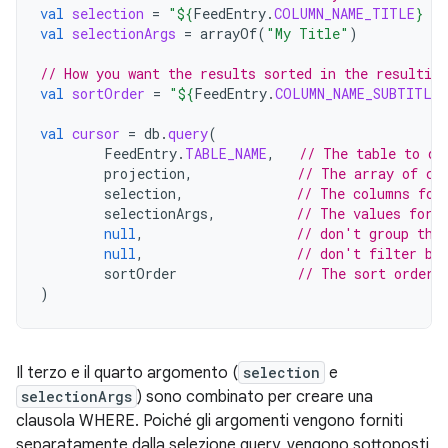
val
selection
=
"
${
FeedEntry
.
COLUMN_NAME_TITLE
}
 =
val
selectionArgs
=
arrayOf
(
"My Title"
)
// How you want the results sorted in the resulting
val
sortOrder
=
"
${
FeedEntry
.
COLUMN_NAME_SUBTITLE
}
val
cursor
=
db
.
query
(
FeedEntry
.
TABLE_NAME
,
// The table to qu
projection
,
// The array of co
selection
,
// The columns for
selectionArgs
,
// The values for 
null
,
// don't group the
null
,
// don't filter by
sortOrder
// The sort order
)
Il terzo e il quarto argomento (
selection
e
selectionArgs
) sono combinato per creare una
clausola WHERE. Poiché gli argomenti vengono forniti
separatamente dalla selezione query, vengono sottoposti