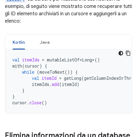
esempio, di seguito viene mostrato come recuperare tutti
gli ID elemento archiviati in un cursore e aggiungerli a un
elenco:
Kotlin
Java
val
itemIds
=
mutableListOf<Long>
()
with
(
cursor
)
{
while
(
moveToNext
())
{
val
itemId
=
getLong
(
getColumnIndexOrThrow
itemIds
.
add
(
itemId
)
}
}
cursor
.
close
()
Elimina informazioni da un database