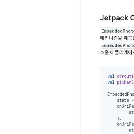
Jetpack
EmbeddedPhot
메커니즘을 제공합
EmbeddedPhot
호출 애플리케이션
val
corouti
val
pickerS
EmbeddedPh
state
=
onUriPe
_at
},
onUriPe
_at