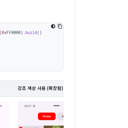
(
0
xFF0000
).
build
()
강조 색상 사용 (확장됨)