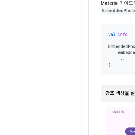
Material 
EmbeddedPhot
val
info
=
EmbeddedPh
embedde
...
)
강조 색상을 