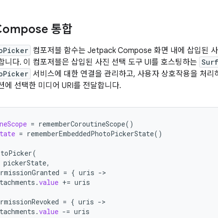
 Compose 통합
oPicker
컴포저블 함수는 Jetpack Compose 화면 내에 삽입된 
니다. 이 컴포저블은 삽입된 사진 선택 도구 UI를 호스팅하는
Sur
oPicker
서비스에 대한 연결을 관리하고, 사용자 상호작용을 처리하
에 선택한 미디어 URI를 전달합니다.
neScope
=
rememberCoroutineScope
()
tate
=
rememberEmbeddedPhotoPickerState
()
otoPicker
(
pickerState
,
rmissionGranted
=
{
uris
-
tachments
.
value
+=
uris
rmissionRevoked
=
{
uris
-
tachments
.
value
-=
uris