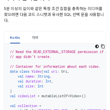
5분 이상의 길이와 같은 특정 조건 집합을 충족하는 미디어를
찾으려면 다음 코드 스니펫과 유사한 SQL 선택 문을 사용합니
다.
Kotlin
자바
// Need the READ_EXTERNAL_STORAGE permission if ac
// app didn't create.
// Container for information about each video.
data
class
Video
(
val
uri
:
Uri
,
val
name
:
String
,
val
duration
:
Int
,
val
size
:
Int
)
val
videoList
=
mutableListOf<Video>
()
val
collection
=