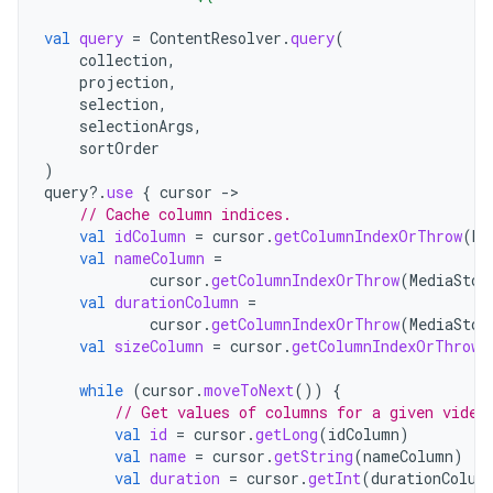
val
query
=
ContentResolver
.
query
(
collection
,
projection
,
selection
,
selectionArgs
,
sortOrder
)
query
?.
use
{
cursor
->
// Cache column indices.
val
idColumn
=
cursor
.
getColumnIndexOrThrow
(
Me
val
nameColumn
=
cursor
.
getColumnIndexOrThrow
(
MediaStor
val
durationColumn
=
cursor
.
getColumnIndexOrThrow
(
MediaStor
val
sizeColumn
=
cursor
.
getColumnIndexOrThrow
(
while
(
cursor
.
moveToNext
())
{
// Get values of columns for a given video
val
id
=
cursor
.
getLong
(
idColumn
)
val
name
=
cursor
.
getString
(
nameColumn
)
val
duration
=
cursor
.
getInt
(
durationColum