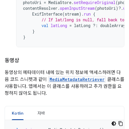
photoUri
=
MediaStore
.
setRequireOriginal
(
phot
contentResolver
.
openInputStream
(
photoUri
)
?.
us
ExifInterface
(
stream
).
run
{
// If lat/long is null, fall back to 
val
latLong
=
latLong
?:
doubleArrayO
}
}
동영상
동영상의 메타데이터 내에 있는 위치 정보에 액세스하려면 다
음 코드 스니펫과 같이
MediaMetadataRetriever
클래스를
사용합니다. 앱에서는 이 클래스를 사용하려고 추가 권한을 요
청하지 않아도 됩니다.
Kotlin
자바