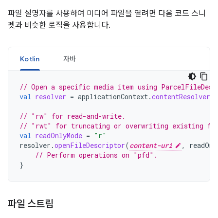
파일 설명자를 사용하여 미디어 파일을 열려면 다음 코드 스니
펫과 비슷한 로직을 사용합니다.
Kotlin
자바
// Open a specific media item using ParcelFileDesc
val
resolver
=
applicationContext
.
contentResolver
// "rw" for read-and-write.
// "rwt" for truncating or overwriting existing fi
val
readOnlyMode
=
"r"
resolver
.
openFileDescriptor
(
content-uri
,
readOnl
// Perform operations on "pfd".
}
파일 스트림