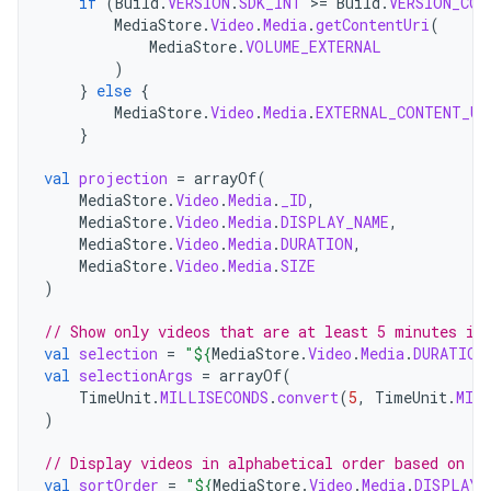
if
(
Build
.
VERSION
.
SDK_INT
>=
Build
.
VERSION_COD
MediaStore
.
Video
.
Media
.
getContentUri
(
MediaStore
.
VOLUME_EXTERNAL
)
}
else
{
MediaStore
.
Video
.
Media
.
EXTERNAL_CONTENT_UR
}
val
projection
=
arrayOf
(
MediaStore
.
Video
.
Media
.
_ID
,
MediaStore
.
Video
.
Media
.
DISPLAY_NAME
,
MediaStore
.
Video
.
Media
.
DURATION
,
MediaStore
.
Video
.
Media
.
SIZE
)
// Show only videos that are at least 5 minutes in
val
selection
=
"
${
MediaStore
.
Video
.
Media
.
DURATION
val
selectionArgs
=
arrayOf
(
TimeUnit
.
MILLISECONDS
.
convert
(
5
,
TimeUnit
.
MIN
)
// Display videos in alphabetical order based on t
val
sortOrder
=
"
${
MediaStore
.
Video
.
Media
.
DISPLAY_