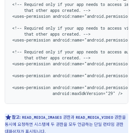
<!--
Required
only
if
your
app
needs
to
access
ima
that
other
apps
created.
-->

<uses-permission
android:name="android.permission.
<!--
Required
only
if
your
app
needs
to
access
that
other
apps
created.
-->

<uses-permission
android:name="android.permission.
<!--
Required
only
if
your
app
needs
to
access
aud
that
other
apps
created.
-->

<uses-permission
android:name="android.permission.
<uses-permission
android:name="android.permission.
<uses-permission
android:maxSdkVersion="29"
/>
참고:
권한과
권한을
READ_MEDIA_IMAGES
READ_MEDIA_VIDEO
동시에 요청하면 시스템에 두 권한을 모두 언급하는 단일 런타임 권한
대화상자가 표시됩니다.