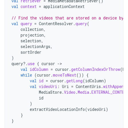
val
retriever
=
MediaMetadataRetriever
()
val
context
=
applicationContext
// Find the videos that are stored on a device by 
val
query
=
ContentResolver
.
query
(
collection
,
projection
,
selection
,
selectionArgs
,
sortOrder
)
query
?.
use
{
cursor
-
val
idColumn
=
cursor
.
getColumnIndexOrThrow
(
Me
while
(
cursor
.
moveToNext
())
{
val
id
=
cursor
.
getLong
(
idColumn
)
val
videoUri
:
Uri
=
ContentUris
.
withAppend
MediaStore
.
Video
.
Media
.
EXTERNAL_CONTEN
id
)
extractVideoLocationInfo
(
videoUri
)
}
}