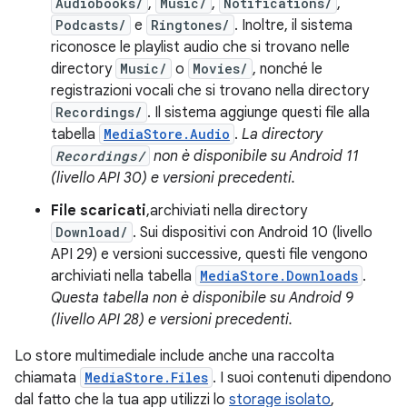
Audiobooks/
,
Music/
,
Notifications/
,
Podcasts/
e
Ringtones/
. Inoltre, il sistema
riconosce le playlist audio che si trovano nelle
directory
Music/
o
Movies/
, nonché le
registrazioni vocali che si trovano nella directory
Recordings/
. Il sistema aggiunge questi file alla
tabella
MediaStore.Audio
.
La directory
Recordings/
non è disponibile su Android 11
(livello API 30) e versioni precedenti.
File scaricati
,archiviati nella directory
Download/
. Sui dispositivi con Android 10 (livello
API 29) e versioni successive, questi file vengono
archiviati nella tabella
MediaStore.Downloads
.
Questa tabella non è disponibile su Android 9
(livello API 28) e versioni precedenti.
Lo store multimediale include anche una raccolta
chiamata
MediaStore.Files
. I suoi contenuti dipendono
dal fatto che la tua app utilizzi lo
storage isolato
,