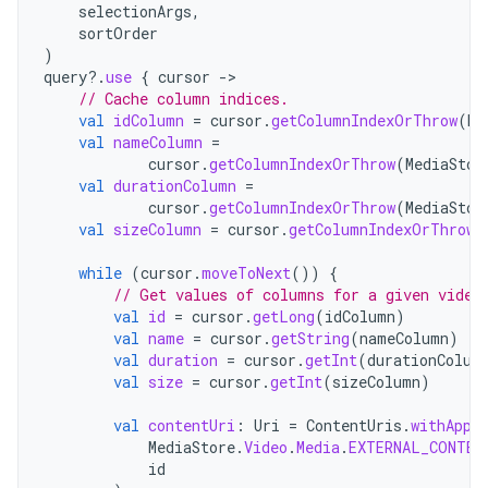
selectionArgs
,
sortOrder
)
query
?.
use
{
cursor
->
// Cache column indices.
val
idColumn
=
cursor
.
getColumnIndexOrThrow
(
Me
val
nameColumn
=
cursor
.
getColumnIndexOrThrow
(
MediaStor
val
durationColumn
=
cursor
.
getColumnIndexOrThrow
(
MediaStor
val
sizeColumn
=
cursor
.
getColumnIndexOrThrow
(
while
(
cursor
.
moveToNext
())
{
// Get values of columns for a given video
val
id
=
cursor
.
getLong
(
idColumn
)
val
name
=
cursor
.
getString
(
nameColumn
)
val
duration
=
cursor
.
getInt
(
durationColum
val
size
=
cursor
.
getInt
(
sizeColumn
)
val
contentUri
:
Uri
=
ContentUris
.
withAppe
MediaStore
.
Video
.
Media
.
EXTERNAL_CONTEN
id