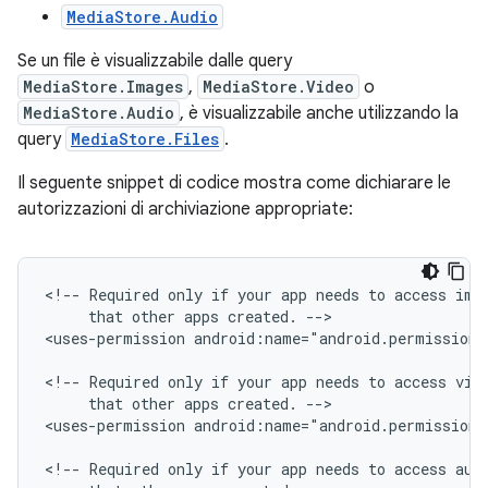
MediaStore.Audio
Se un file è visualizzabile dalle query
MediaStore.Images
,
MediaStore.Video
o
MediaStore.Audio
, è visualizzabile anche utilizzando la
query
MediaStore.Files
.
Il seguente snippet di codice mostra come dichiarare le
autorizzazioni di archiviazione appropriate:
<!--
Required
only
if
your
app
needs
to
access
ima
that
other
apps
created.
-->

<uses-permission
android:name="android.permission.
<!--
Required
only
if
your
app
needs
to
access
that
other
apps
created.
-->

<uses-permission
android:name="android.permission.
<!--
Required
only
if
your
app
needs
to
access
aud