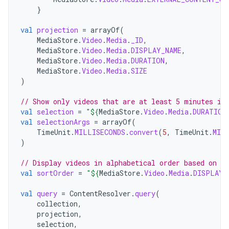
}
val
projection
=
arrayOf
(
MediaStore
.
Video
.
Media
.
_ID
,
MediaStore
.
Video
.
Media
.
DISPLAY_NAME
,
MediaStore
.
Video
.
Media
.
DURATION
,
MediaStore
.
Video
.
Media
.
SIZE
)
// Show only videos that are at least 5 minutes in
val
selection
=
"
${
MediaStore
.
Video
.
Media
.
DURATION
val
selectionArgs
=
arrayOf
(
TimeUnit
.
MILLISECONDS
.
convert
(
5
,
TimeUnit
.
MIN
)
// Display videos in alphabetical order based on t
val
sortOrder
=
"
${
MediaStore
.
Video
.
Media
.
DISPLAY_
val
query
=
ContentResolver
.
query
(
collection
,
projection
,
selection
,