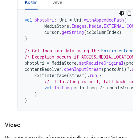
Kotlin
Java
val
photoUri
:
Uri
=
Uri
.
withAppendedPath
(
MediaStore
.
Images
.
Media
.
EXTERNAL_CONT
cursor
.
getString
(
idColumnIndex
)
)
// Get location data using the 
Exifinterface 
// Exception occurs if ACCESS_MEDIA_LOCATION 
photoUri
=
MediaStore
.
setRequireOriginal
(
phot
contentResolver
.
openInputStream
(
photoUri
)
?.
us
ExifInterface
(
stream
).
run
{
// If lat/long is null, fall back to 
val
latLong
=
latLong
?:
doubleArrayO
}
}
Video