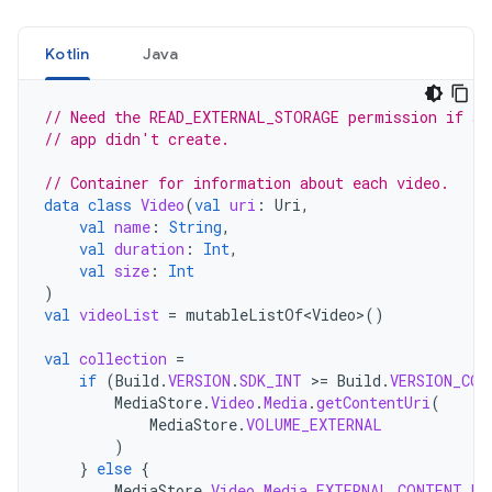
Kotlin
Java
// Need the READ_EXTERNAL_STORAGE permission if ac
// app didn't create.
// Container for information about each video.
data
class
Video
(
val
uri
:
Uri
,
val
name
:
String
,
val
duration
:
Int
,
val
size
:
Int
)
val
videoList
=
mutableListOf<Video>
()
val
collection
=
if
(
Build
.
VERSION
.
SDK_INT
>=
Build
.
VERSION_COD
MediaStore
.
Video
.
Media
.
getContentUri
(
MediaStore
.
VOLUME_EXTERNAL
)
}
else
{
MediaStore
.
Video
.
Media
.
EXTERNAL_CONTENT_UR