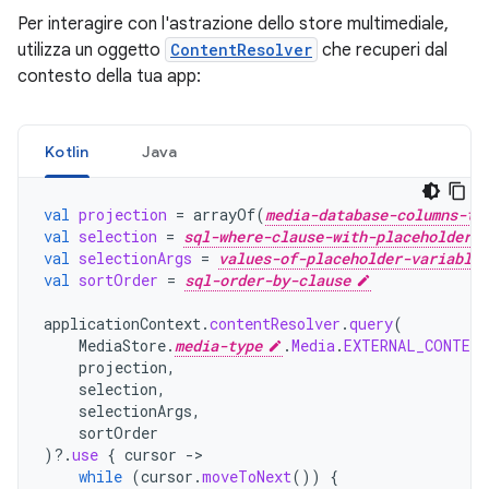
Per interagire con l'astrazione dello store multimediale,
utilizza un oggetto
ContentResolver
che recuperi dal
contesto della tua app:
Kotlin
Java
val
projection
=
arrayOf
(
media-database-columns-to
val
selection
=
sql-where-clause-with-placeholder-v
val
selectionArgs
=
values-of-placeholder-variables
val
sortOrder
=
sql-order-by-clause
applicationContext
.
contentResolver
.
query
(
MediaStore
.
media-type
.
Media
.
EXTERNAL_CONTENT
projection
,
selection
,
selectionArgs
,
sortOrder
)
?.
use
{
cursor
->
while
(
cursor
.
moveToNext
())
{