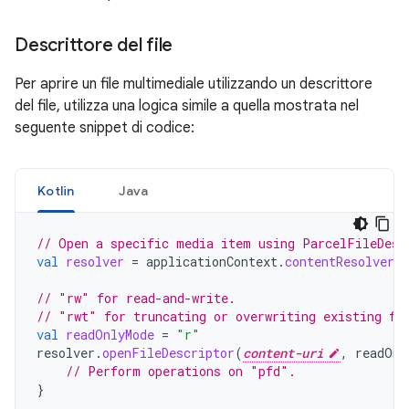
Descrittore del file
Per aprire un file multimediale utilizzando un descrittore
del file, utilizza una logica simile a quella mostrata nel
seguente snippet di codice:
Kotlin
Java
// Open a specific media item using ParcelFileDesc
val
resolver
=
applicationContext
.
contentResolver
// "rw" for read-and-write.
// "rwt" for truncating or overwriting existing fi
val
readOnlyMode
=
"r"
resolver
.
openFileDescriptor
(
content-uri
,
readOnl
// Perform operations on "pfd".
}