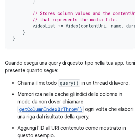
)
// Stores column values and the contentUri
// that represents the media file.
videoList
+=
Video
(
contentUri
,
name
,
durat
}
}
Quando esegui una query di questo tipo nella tua app, tieni
presente quanto segue:
Chiama il metodo
query()
in un thread di lavoro.
Memorizza nella cache gli indici delle colonne in
modo da non dover chiamare
getColumnIndexOrThrow()
ogni volta che elabori
una riga dal risultato della query.
Aggiungi l'ID all'URI contenuto come mostrato in
questo esempio.