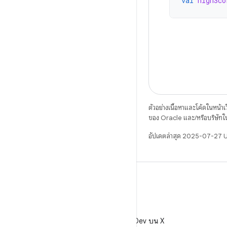
val
highSco
ตัวอย่างเนื้อหาและโค้ดในหน้าเว็
ของ Oracle และ/หรือบริษัทใ
อัปเดตล่าสุด 2025-07-27 
X
ติดตาม @AndroidDev บน X