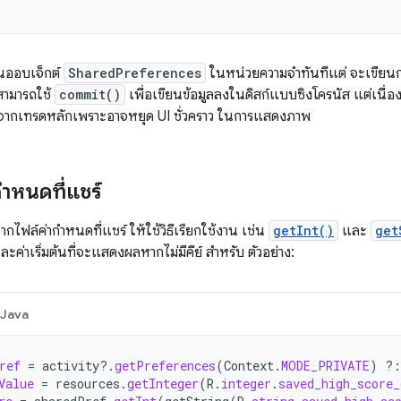
นออบเจ็กต์
SharedPreferences
ในหน่วยความจำทันทีแต่ จะเขียนก
ณสามารถใช้
commit()
เพื่อเขียนข้อมูลลงในดิสก์แบบซิงโครนัส แต่เนื่
้จากเทรดหลักเพราะอาจหยุด UI ชั่วคราว ในการแสดงภาพ
ำหนดที่แชร์
ากไฟล์ค่ากำหนดที่แชร์ ให้ใช้วิธีเรียกใช้งาน เช่น
getInt()
และ
get
ะค่าเริ่มต้นที่จะแสดงผลหากไม่มีคีย์ สำหรับ ตัวอย่าง:
Java
ref
=
activity
?.
getPreferences
(
Context
.
MODE_PRIVATE
)
?:
Value
=
resources
.
getInteger
(
R
.
integer
.
saved_high_score_