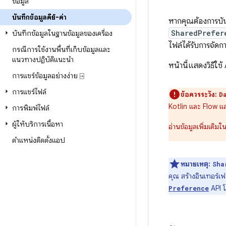
ข้อมูล
บันทึกข้อมูลคีย์-ค่า
หากคุณต้องการบัน
SharedPrefer
บันทึกข้อมูลในฐานข้อมูลของเครื่อง
ไฟล์ได้รับการจัด
กรณีการใช้งานพื้นที่เก็บข้อมูลและ
แนวทางปฏิบัติแนะนำ
หน้านี้แสดงวิธีใช
การแชร์ข้อมูลอย่างง่าย ⍈
การแชร์ไฟล์
ข้อควรระวัง:
D
Kotlin และ Flow แ
การพิมพ์ไฟล์
ผู้ให้บริการเนื้อหา
อ่านข้อมูลเพิ่มเติมใ
ตำแหน่งติดตั้งแอป
หมายเหตุ:
Sha
คุณ สร้างอินเทอร์เฟ
API โ
Preference