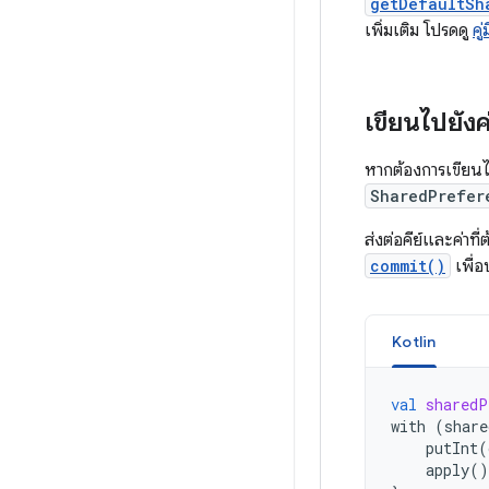
getDefaultSh
เพิ่มเติม โปรดดู
คู
เขียนไปยังค
หากต้องการเขียนไ
SharedPrefer
ส่งต่อคีย์และค่าที
commit()
เพื่อ
Kotlin
val
sharedP
with
(
share
putInt
(
apply
()