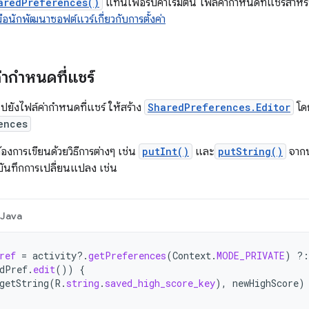
aredPreferences()
แทนเพื่อรับค่าเริ่มต้น ไฟล์ค่ากำหนดที่แชร์สำห
่มือนักพัฒนาซอฟต์แวร์เกี่ยวกับการตั้งค่า
่ากำหนดที่แชร์
ปยังไฟล์ค่ากำหนดที่แชร์ ให้สร้าง
SharedPreferences.Editor
โด
ences
่ต้องการเขียนด้วยวิธีการต่างๆ เช่น
putInt()
และ
putString()
จากน
บันทึกการเปลี่ยนแปลง เช่น
Java
ref
=
activity
?.
getPreferences
(
Context
.
MODE_PRIVATE
)
?:
dPref
.
edit
())
{
getString
(
R
.
string
.
saved_high_score_key
),
newHighScore
)