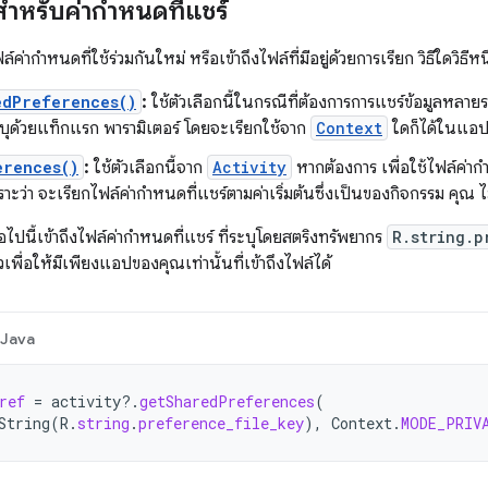
สำหรับค่ากำหนดที่แชร์
่ากำหนดที่ใช้ร่วมกันใหม่ หรือเข้าถึงไฟล์ที่มีอยู่ด้วยการเรียก วิธีใดวิธีหนึ
edPreferences()
:
ใช้ตัวเลือกนี้ในกรณีที่ต้องการการแชร์ข้อมูลหลายร
ะบุด้วยแท็กแรก พารามิเตอร์ โดยจะเรียกใช้จาก
Context
ใดก็ได้ในแอ
erences()
:
ใช้ตัวเลือกนี้จาก
Activity
หากต้องการ เพื่อใช้ไฟล์ค่าก
าะว่า จะเรียกไฟล์ค่ากำหนดที่แชร์ตามค่าเริ่มต้นซึ่งเป็นของกิจกรรม คุณ ไม
่อไปนี้เข้าถึงไฟล์ค่ากำหนดที่แชร์ ที่ระบุโดยสตริงทรัพยากร
R.string.p
พื่อให้มีเพียงแอปของคุณเท่านั้นที่เข้าถึงไฟล์ได้
Java
ref
=
activity
?.
getSharedPreferences
(
String
(
R
.
string
.
preference_file_key
),
Context
.
MODE_PRIV