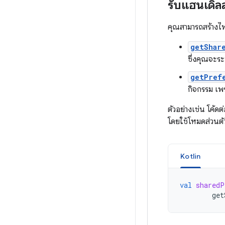
รับแฮนเดิล
คุณสามารถสร้างไฟล์ค
getShar
ซึ่งคุณจะร
getPref
กิจกรรม เพร
ตัวอย่างเช่น โค้ดต
โดยใช้โหมดส่วนตัวเ
Kotlin
val
sharedP
get