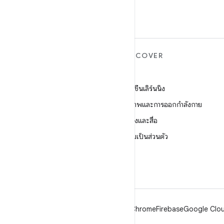
ANDROID เพิ่มเติม
DISCOVER
Android
เกม
Android สำหรับองค์กร
แมชชีนเลิร์นนิง
ความปลอดภัย
สุขภาพและการออกกำลังกาย
ซอร์ส
กล้องและสื่อ
ข่าว
ความเป็นส่วนตัว
บล็อก
5G
พอดแคสต์
Android
Chrome
Firebase
Google Clou