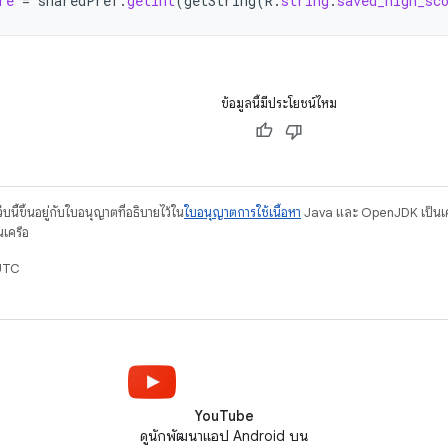
re
=
sharedPref
.
getInt
(
getString
(
R
.
string
.
saved_high_sc
ข้อมูลนี้มีประโยชน์ไหม
บนี้ขึ้นอยู่กับใบอนุญาตที่อธิบายไว้ใน
ใบอนุญาตการใช้เนื้อหา
Java และ OpenJDK เป็นเคร
นเครือ
UTC
YouTube
ดูนักพัฒนาแอป Android บน