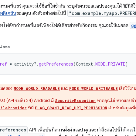
่ากำหนดที่แชร์ คุณควรใช้ชื่อที่ไม่ซ้ำกัน ระบุตัวตนของแอปของคุณได้ วิธีที่ด
พลิเคชัน
ของคุณ ดังตัวอย่างต่อไปนี้
"com.example.myapp.PREFER
รไฟล์ค่ากำหนดที่แชร์เพียงไฟล์เดียวสำหรับกิจกรรม คุณจะใช้เมธอด
g
Java
ref
=
activity
?.
getPreferences
(
Context
.
MODE_PRIVATE
)
มดของ
และ
เลิกใช้งาน
MODE_WORLD_READABLE
MODE_WORLD_WRITEABLE
d 7.0 (API ระดับ 24) Android มี
หากคุณใช้ หากแอปจำเป
SecurityException
ที่มี
สำหรับข้อมูลเพิ
FileProvider
FLAG_GRANT_READ_URI_PERMISSION
references
API เพื่อบันทึกการตั้งค่าแอป คุณจะทำสิ่งต่อไปนี้ได้ ควรใ