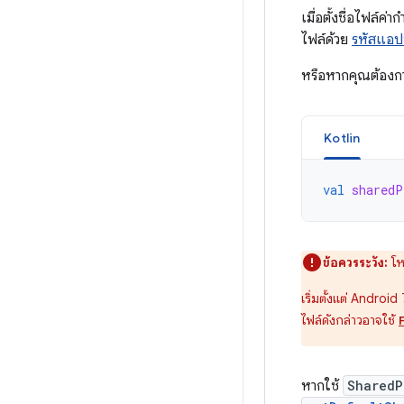
เมื่อตั้งชื่อไฟล์ค
ไฟล์ด้วย
รหัสแอป
หรือหากคุณต้องกา
Kotlin
val
sharedP
ข้อควรระวัง:
โห
เริ่มตั้งแต่ Androi
ไฟล์ดังกล่าวอาจใช้
หากใช้
SharedP