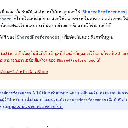
ทึกคอลเล็กชันคีย์-ค่าจำนวนไม่มาก คุณจะใช้
SharedPreferences
ences
ชี้ไปที่ไฟล์ที่มีคู่คีย์-ค่าและให้วิธีการที่ง่ายในการอ่าน แล้วเขียน ไ
การโดยเฟรมเวิร์กและ จะเป็นแบบส่วนตัวหรือแบบใช้ร่วมกันก็ได้
้ API ของ
SharedPreferences
เพื่อจัดเก็บและ ดึงค่าพื้นฐาน
เป็นโซลูชันพื้นที่เก็บข้อมูลที่ทันสมัยที่คุณควรใช้ แทนที่จะเป็น
ataStore
Shar
ละ สามารถเอาชนะข้อเสียต่างๆ ของ
ได้
SharedPreferences
น
คำแนะนำสำหรับ DataStore
API มีไว้สำหรับการอ่านและการเขียนคู่คีย์-ค่า และคุณไม่ค
redPreferences
ซผู้ใช้สำหรับการตั้งค่าแอปของคุณ (แม้ว่า
เพื่อบันทึกกา
SharedPreferences
ปรดดู
คู่มือนักพัฒนาซอฟต์แวร์การตั้งค่า