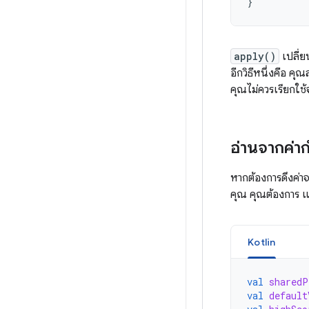
}
apply()
เปลี่ย
อีกวิธีหนึ่งคือ คุ
คุณไม่ควรเรียกใช
อ่านจากค่าก
หากต้องการดึงค่าจ
คุณ คุณต้องการ แล
Kotlin
val
sharedP
val
default