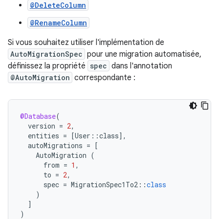
@DeleteColumn
@RenameColumn
Si vous souhaitez utiliser l'implémentation de
AutoMigrationSpec
pour une migration automatisée,
définissez la propriété
spec
dans l'annotation
@AutoMigration
correspondante :
@Database
(
version
=
2
,
entities
=
[
User
::
class
]
,
autoMigrations
=
[
AutoMigration
(
from
=
1
,
to
=
2
,
spec
=
MigrationSpec1To2
::
class
)
]
)