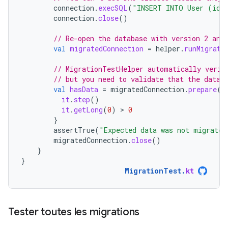
connection
.
execSQL
(
"INSERT INTO User (id,
connection
.
close
()
// Re-open the database with version 2 and
val
migratedConnection
=
helper
.
runMigrati
// MigrationTestHelper automatically verif
// but you need to validate that the data 
val
hasData
=
migratedConnection
.
prepare
(
"
it
.
step
()
it
.
getLong
(
0
)
 > 
0
}
assertTrue
(
"Expected data was not migrated
migratedConnection
.
close
()
}
}
MigrationTest
.
kt
Tester toutes les migrations