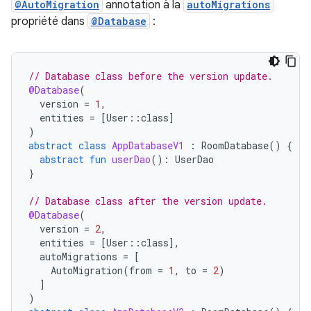
@AutoMigration
annotation à la
autoMigrations
propriété dans
@Database
:
// Database class before the version update.
@Database
(
version
=
1
,
entities
=
[
User
::
class
]
)
abstract
class
AppDatabaseV1
:
RoomDatabase
()
{
abstract
fun
userDao
():
UserDao
}
// Database class after the version update.
@Database
(
version
=
2
,
entities
=
[
User
::
class
]
,
autoMigrations
=
[
AutoMigration
(
from
=
1
,
to
=
2
)
]
)