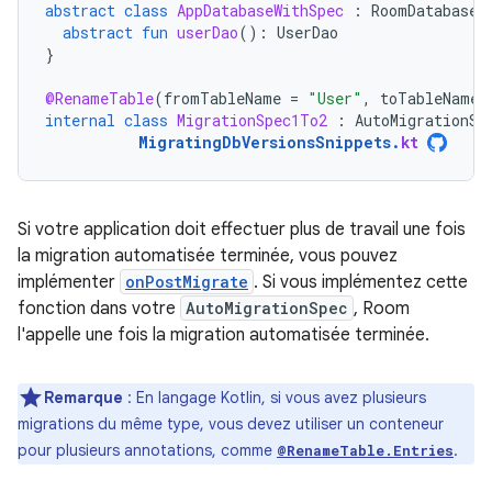
abstract
class
AppDatabaseWithSpec
:
RoomDatabase
(
abstract
fun
userDao
():
UserDao
}
@RenameTable
(
fromTableName
=
"User"
,
toTableName
internal
class
MigrationSpec1To2
:
AutoMigrationSp
MigratingDbVersionsSnippets
.
kt
Si votre application doit effectuer plus de travail une fois
la migration automatisée terminée, vous pouvez
implémenter
onPostMigrate
. Si vous implémentez cette
fonction dans votre
AutoMigrationSpec
, Room
l'appelle une fois la migration automatisée terminée.
Remarque
: En langage Kotlin, si vous avez plusieurs
migrations du même type, vous devez utiliser un conteneur
pour plusieurs annotations, comme
.
@RenameTable.Entries