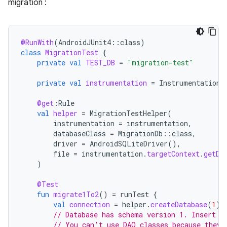
migration :
@RunWith
(
AndroidJUnit4
::
class
)
class
MigrationTest
{
private
val
TEST_DB
=
"migration-test"
private
val
instrumentation
=
InstrumentationR
@get
:
Rule
val
helper
=
MigrationTestHelper
(
instrumentation
=
instrumentation
,
databaseClass
=
MigrationDb
::
class
,
driver
=
AndroidSQLiteDriver
(),
file
=
instrumentation
.
targetContext
.
getDa
)
@Test
fun
migrate1To2
()
=
runTest
{
val
connection
=
helper
.
createDatabase
(
1
)
// Database has schema version 1. Insert s
// You can't use DAO classes because they 