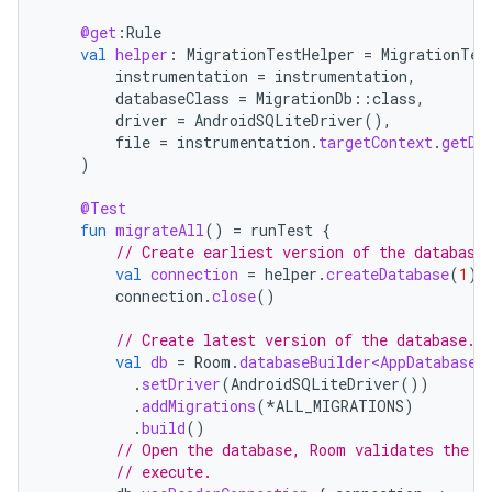
@get
:
Rule
val
helper
:
MigrationTestHelper
=
MigrationTes
instrumentation
=
instrumentation
,
databaseClass
=
MigrationDb
::
class
,
driver
=
AndroidSQLiteDriver
(),
file
=
instrumentation
.
targetContext
.
getDa
)
@Test
fun
migrateAll
()
=
runTest
{
// Create earliest version of the database
val
connection
=
helper
.
createDatabase
(
1
)
connection
.
close
()
// Create latest version of the database.
val
db
=
Room
.
databaseBuilder<AppDatabase>
.
setDriver
(
AndroidSQLiteDriver
())
.
addMigrations
(
*
ALL_MIGRATIONS
)
.
build
()
// Open the database, Room validates the s
// execute.