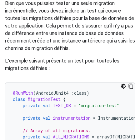
Bien que vous puissiez tester une seule migration
incrémentielle, vous devez inclure un test qui couvre
toutes les migrations définies pour la base de données de
votre application. Cela permet de s'assurer qu'il n'y a pas
de différence entre une instance de base de données
récemment créée et une instance antérieure qui a suivi les
chemins de migration définis.
L'exemple suivant présente un test pour toutes les
migrations définies :
@RunWith
(
AndroidJUnit4
::
class
)
class
MigrationTest
{
private
val
TEST_DB
=
"migration-test"
private
val
instrumentation
=
InstrumentationR
// Array of all migrations.
private
val
ALL_MIGRATIONS
=
arrayOf
(
MIGRATIO