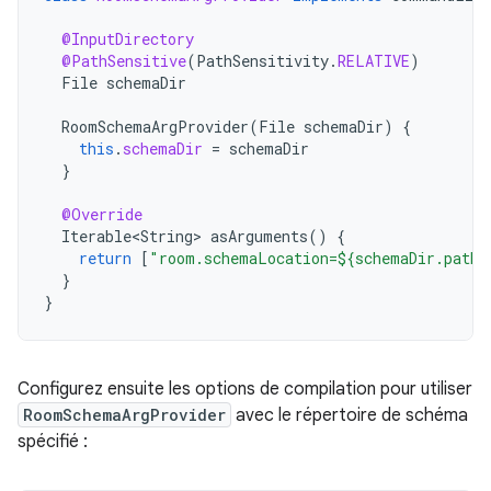
@InputDirectory
@PathSensitive
(
PathSensitivity
.
RELATIVE
)
File
schemaDir
RoomSchemaArgProvider
(
File
schemaDir
)
{
this
.
schemaDir
=
schemaDir
}
@Override
Iterable<String>
asArguments
()
{
return
[
"room.schemaLocation=${schemaDir.path}
}
}
Configurez ensuite les options de compilation pour utiliser
RoomSchemaArgProvider
avec le répertoire de schéma
spécifié :