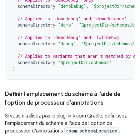
schemaDirectory
"demoDebug"
,
"$projectDir/schema
// Applies to 'demoDebug' and 'demoRelease'
schemaDirectory
"demo"
,
"$projectDir/schemas/de
// Applies to 'demoDebug' and 'fullDebug'
schemaDirectory
"debug"
,
"$projectDir/schemas/de
// Applies to variants that aren't matched by ot
schemaDirectory
"$projectDir/schemas"
}
Définir l'emplacement du schéma à l'aide de
l'option de processeur d'annotations
Si vous n'utilisez pas le plug-in Room Gradle, définissez
l'emplacement du schéma à l'aide de l'option de
processeur d'annotations
room.schemaLocation
.