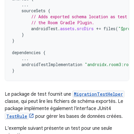
...
sourceSets
{
// Adds exported schema location as test a
// the Room Gradle Plugin.
androidTest
.
assets
.
srcDirs
+=
files
(
"$proj
}
}
dependencies
{
...
androidTestImplementation
"androidx.room3:room
}
Le package de test fournit une
MigrationTestHelper
classe, qui peut lire les fichiers de schéma exportés. Le
package implémente également l'interface JUnit4
TestRule
pour gérer les bases de données créées.
L'exemple suivant présente un test pour une seule