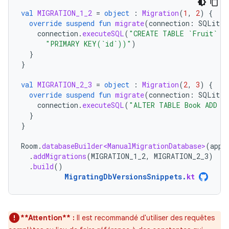
val
MIGRATION_1_2
=
object
:
Migration
(
1
,
2
)
{
override
suspend
fun
migrate
(
connection
:
SQLiteC
connection
.
executeSQL
(
"CREATE TABLE `Fruit` (
"PRIMARY KEY(`id`))"
)
}
}
val
MIGRATION_2_3
=
object
:
Migration
(
2
,
3
)
{
override
suspend
fun
migrate
(
connection
:
SQLiteC
connection
.
executeSQL
(
"ALTER TABLE Book ADD C
}
}
Room
.
databaseBuilder<ManualMigrationDatabase>
(
appl
.
addMigrations
(
MIGRATION_1_2
,
MIGRATION_2_3
)
.
build
()
MigratingDbVersionsSnippets
.
kt
**Attention** :
Il est recommandé d'utiliser des requêtes