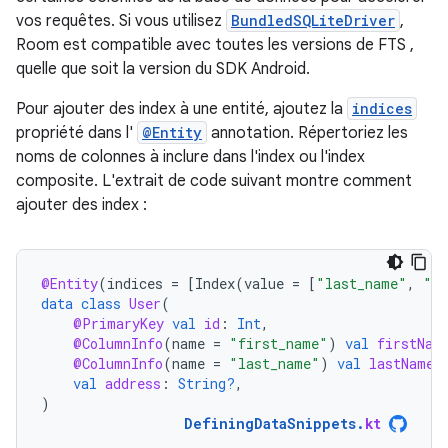
vos requêtes. Si vous utilisez
BundledSQLiteDriver
,
Room est compatible avec toutes les versions de FTS ,
quelle que soit la version du SDK Android.
Pour ajouter des index à une entité, ajoutez la
indices
propriété dans l'
@Entity
annotation. Répertoriez les
noms de colonnes à inclure dans l'index ou l'index
composite. L'extrait de code suivant montre comment
ajouter des index :
@Entity
(
indices
=
[
Index
(
value
=
[
"last_name"
,
"ad
data
class
User
(
@PrimaryKey
val
id
:
Int
,
@ColumnInfo
(
name
=
"first_name"
)
val
firstNam
@ColumnInfo
(
name
=
"last_name"
)
val
lastName
:
val
address
:
String?
,
)
DefiningDataSnippets
.
kt