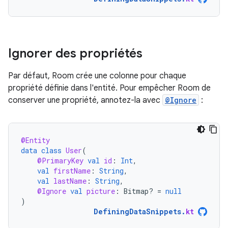
Ignorer des propriétés
Par défaut, Room crée une colonne pour chaque
propriété définie dans l'entité. Pour empêcher Room de
conserver une propriété, annotez-la avec
@Ignore
:
@Entity
data
class
User
(
@PrimaryKey
val
id
:
Int
,
val
firstName
:
String
,
val
lastName
:
String
,
@Ignore
val
picture
:
Bitmap? 
=
null
)
DefiningDataSnippets
.
kt