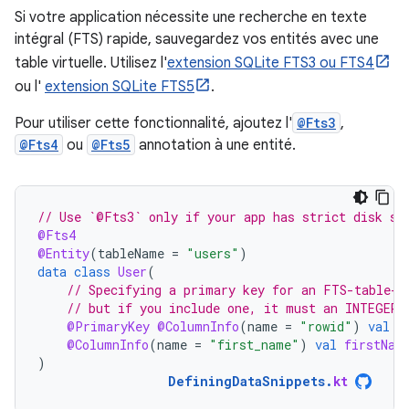
Si votre application nécessite une recherche en texte
intégral (FTS) rapide, sauvegardez vos entités avec une
table virtuelle. Utilisez l'
extension SQLite FTS3 ou FTS4
ou l'
extension SQLite FTS5
.
Pour utiliser cette fonctionnalité, ajoutez l'
@Fts3
,
@Fts4
ou
@Fts5
annotation à une entité.
// Use `@Fts3` only if your app has strict disk sp
@Fts4
@Entity
(
tableName
=
"users"
)
data
class
User
(
// Specifying a primary key for an FTS-table-b
// but if you include one, it must an INTEGER 
@PrimaryKey
@ColumnInfo
(
name
=
"rowid"
)
val
i
@ColumnInfo
(
name
=
"first_name"
)
val
firstNam
)
DefiningDataSnippets
.
kt