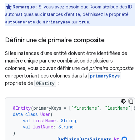
Remarque
: Si vous avez besoin que Room attribue des ID
automatiques aux instances d'entité, définissez la propriété
de
sur
.
autoGenerate
@PrimaryKey
true
Définir une clé primaire composite
Si les instances d'une entité doivent être identifiées de
manière unique par une combinaison de plusieurs
colonnes, vous pouvez définir une
clé primaire composite
en répertoriant ces colonnes dans la
primaryKeys
propriété de
@Entity
:
@Entity
(
primaryKeys
=
[
"firstName"
,
"lastName"
]
)
data
class
User
(
val
firstName
:
String
,
val
lastName
:
String
)
DefiningDataSnippets
.
kt