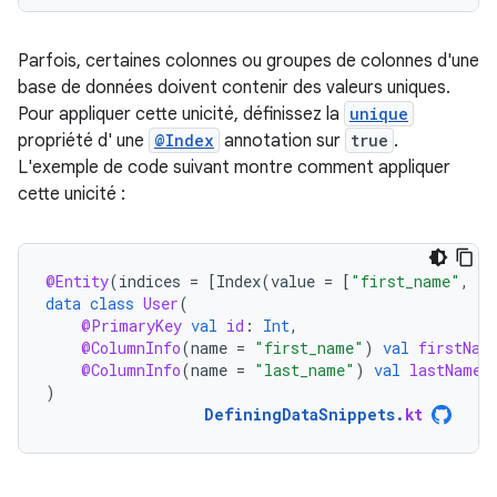
Parfois, certaines colonnes ou groupes de colonnes d'une
base de données doivent contenir des valeurs uniques.
Pour appliquer cette unicité, définissez la
unique
propriété d' une
@Index
annotation sur
true
.
L'exemple de code suivant montre comment appliquer
cette unicité :
@Entity
(
indices
=
[
Index
(
value
=
[
"first_name"
,
"l
data
class
User
(
@PrimaryKey
val
id
:
Int
,
@ColumnInfo
(
name
=
"first_name"
)
val
firstNam
@ColumnInfo
(
name
=
"last_name"
)
val
lastName
:
)
DefiningDataSnippets
.
kt