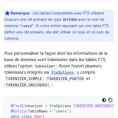
Remarque
: Les tables compatibles avec FTS utilisent
toujours une clé primaire de type
avec le nom de
INTEGER
colonne
. Si votre entité reposant sur une table FTS
"rowid"
définit une clé primaire, elle
doit
utiliser ce type et ce nom de
colonne.
Pour personnaliser la façon dont les informations de la
base de données sont tokenisées dans les tables FTS,
utilisez l'option
tokenizer
. Room fournit plusieurs
tokeniseurs intégrés via
FtsOptions
, y compris
TOKENIZER_SIMPLE
,
TOKENIZER_PORTER
et
TOKENIZER_UNICODE61
:
@Fts4
(
tokenizer
=
FtsOptions
.
TOKENIZER_UNICODE61
)
@Entity
(
tableName
=
"users"
)
data
class
User
(