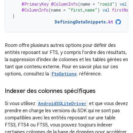
@PrimaryKey
@ColumnInfo
(
name
=
"rowid"
)
val
i
@ColumnInfo
(
name
=
"first_name"
)
val
firstNam
)
DefiningDataSnippets
.
kt
Room offre plusieurs autres options pour définir des
entités reposant sur FTS, y compris l'ordre des résultats,
la suppression d'index de colonnes et les tables gérées en
tant que contenu externe. Pour en savoir plus sur ces
options, consultez la
FtsOptions
référence.
Indexer des colonnes spécifiques
Si vous utilisez
AndroidSQLiteDriver
et que vous devez
prendre en charge les versions du SDK qui ne sont pas
compatibles avec les entités reposant sur une table
FTS3, FTS4 ou FTS5, vous pouvez toujours indexer
certaines colonnes de la base de données pour accélérer