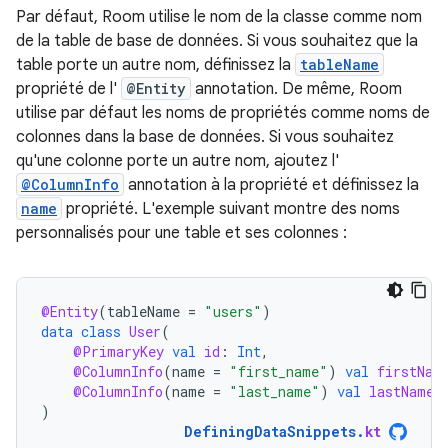
Par défaut, Room utilise le nom de la classe comme nom
de la table de base de données. Si vous souhaitez que la
table porte un autre nom, définissez la
tableName
propriété de l'
@Entity
annotation. De même, Room
utilise par défaut les noms de propriétés comme noms de
colonnes dans la base de données. Si vous souhaitez
qu'une colonne porte un autre nom, ajoutez l'
@ColumnInfo
annotation à la propriété et définissez la
name
propriété. L'exemple suivant montre des noms
personnalisés pour une table et ses colonnes :
@Entity
(
tableName
=
"users"
)
data
class
User
(
@PrimaryKey
val
id
:
Int
,
@ColumnInfo
(
name
=
"first_name"
)
val
firstNam
@ColumnInfo
(
name
=
"last_name"
)
val
lastName
:
)
DefiningDataSnippets
.
kt