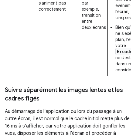
s'animent pas
par
événements
correctement
exemple,
l'écran, da
transition
cinq seco
entre
deux écrans
Bien qu'au
ne s'exécu
plan, l'ex
votre
Broadca
ne s'est p
dans un dé
considéra
Suivre séparément les images lentes et les
cadres figés
Au démarrage de l'application ou lors du passage à un
autre écran, il est normal que le cadre initial mette plus de
16 ms à s'afficher, car votre application doit gonfler les
vues, disposer les éléments à l'écran et procéder à