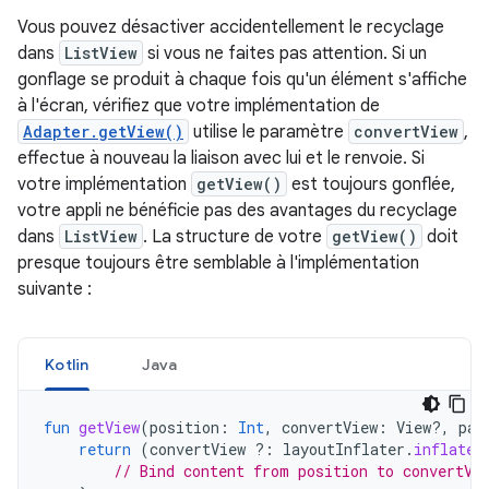
Vous pouvez désactiver accidentellement le recyclage
dans
ListView
si vous ne faites pas attention. Si un
gonflage se produit à chaque fois qu'un élément s'affiche
à l'écran, vérifiez que votre implémentation de
Adapter.getView()
utilise le paramètre
convertView
,
effectue à nouveau la liaison avec lui et le renvoie. Si
votre implémentation
getView()
est toujours gonflée,
votre appli ne bénéficie pas des avantages du recyclage
dans
ListView
. La structure de votre
getView()
doit
presque toujours être semblable à l'implémentation
suivante :
Kotlin
Java
fun
getView
(
position
:
Int
,
convertView
:
View?,
par
return
(
convertView
?:
layoutInflater
.
inflate
(
// Bind content from position to convertVi