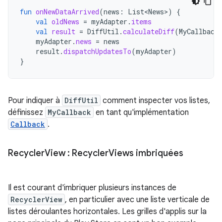
fun
onNewDataArrived
(
news
:
List<News>
)
{
val
oldNews
=
myAdapter
.
items
val
result
=
DiffUtil
.
calculateDiff
(
MyCallback
myAdapter
.
news
=
news
result
.
dispatchUpdatesTo
(
myAdapter
)
}
Pour indiquer à
DiffUtil
comment inspecter vos listes,
définissez
MyCallback
en tant qu'implémentation
Callback
.
Recycler
View : Recycler
Views imbriquées
Il est courant d'imbriquer plusieurs instances de
RecyclerView
, en particulier avec une liste verticale de
listes déroulantes horizontales. Les grilles d'applis sur la