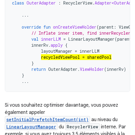
class
OuterAdapter
:
RecyclerView
.
Adapter<OuterAda
...
override
fun
onCreateViewHolder
(
parent
:
ViewGr
// Inflate inner item, find innerRecyclerV
val
innerLLM
=
LinearLayoutManager
(
parent
.
innerRv
.
apply
{
layoutManager
=
innerLLM
recycledViewPool
=
sharedPool
}
return
OuterAdapter
.
ViewHolder
(
innerRv
)
}
...
Si vous souhaitez optimiser davantage, vous pouvez
également appeler
setInitialPrefetchItemCount(int)
au niveau du
LinearLayoutManager
du
RecyclerView
interne. Par
exemple, si vous avez toujours 3,5 éléments visibles à la