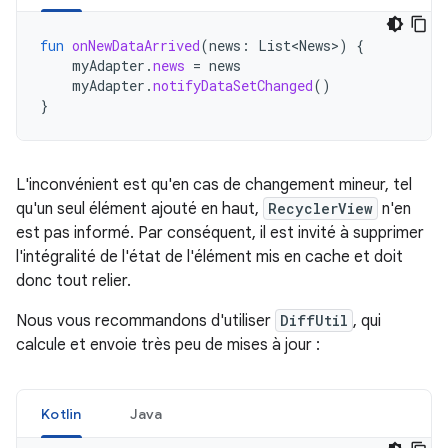
fun
onNewDataArrived
(
news
:
List<News>
)
{
myAdapter
.
news
=
news
myAdapter
.
notifyDataSetChanged
()
}
L'inconvénient est qu'en cas de changement mineur, tel
qu'un seul élément ajouté en haut,
RecyclerView
n'en
est pas informé. Par conséquent, il est invité à supprimer
l'intégralité de l'état de l'élément mis en cache et doit
donc tout relier.
Nous vous recommandons d'utiliser
DiffUtil
, qui
calcule et envoie très peu de mises à jour :
Kotlin
Java