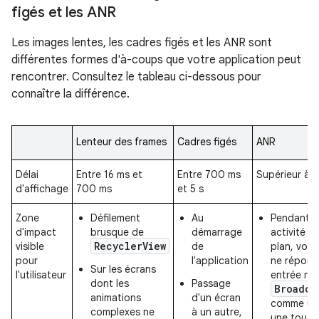
figés et les ANR
Les images lentes, les cadres figés et les ANR sont
différentes formes d'à-coups que votre application peut
rencontrer. Consultez le tableau ci-dessous pour
connaître la différence.
Lenteur des frames
Cadres figés
ANR
Délai
Entre 16 ms et
Entre 700 ms
Supérieur à 5
d'affichage
700 ms
et 5 s
Zone
Défilement
Au
Pendant q
d'impact
brusque de
démarrage
activité e
RecyclerView
visible
de
plan, votr
pour
l'application
ne répond
Sur les écrans
l'utilisateur
entrée ni 
dont les
Passage
Broadca
animations
d'un écran
comme un 
complexes ne
à un autre,
une touch