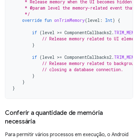
     * Release memory when the UI becomes hidden o
     * @param level the memory-related event that 
     */
override
fun
onTrimMemory
(
level
:
Int
)
{
if
(
level
>
=
ComponentCallbacks2
.
TRIM_MEMO
// Release memory related to UI elemen
}
if
(
level
>
=
ComponentCallbacks2
.
TRIM_MEMO
// Release memory related to backgroun
// closing a database connection.
}
}
}
Conferir a quantidade de memória
necessária
Para permitir vários processos em execução, o Android