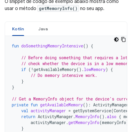
O snippet de código de exemplo abaixo mostra como
usar o método
getMemoryInfo()
no seu app.
Kotlin
Java
fun
doSomethingMemoryIntensive
()
{
// Before doing something that requires a lot 
// check whether the device is in a low memory
if
(
!
getAvailableMemory
().
lowMemory
)
{
// Do memory intensive work.
}
}
// Get a MemoryInfo object for the device's curren
private
fun
getAvailableMemory
():
ActivityManager
.
val
activityManager
=
getSystemService
(
Context
return
ActivityManager
.
MemoryInfo
().
also
{
mem
activityManager
.
getMemoryInfo
(
memoryInfo
)
}