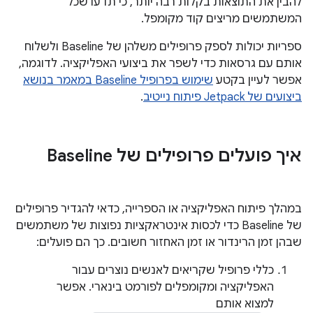
להבין את התוצאות בקלות רבה יותר, כי תדעו שכל
המשתמשים מריצים קוד מקומפל.
ספריות יכולות לספק פרופילים משלהן של Baseline ולשלוח
אותם עם גרסאות כדי לשפר את ביצועי האפליקציה. לדוגמה,
אפשר לעיין בקטע
שימוש בפרופיל Baseline במאמר בנושא
ביצועים של Jetpack פיתוח נייטיב
.
איך פועלים פרופילים של Baseline
במהלך פיתוח האפליקציה או הספרייה, כדאי להגדיר פרופילים
של Baseline כדי לכסות אינטראקציות נפוצות של משתמשים
שבהן זמן הרינדור או זמן האחזור חשובים. כך הם פועלים:
כללי פרופיל שקריאים לאנשים נוצרים עבור
האפליקציה ומקומפלים לפורמט בינארי. אפשר
למצוא אותם