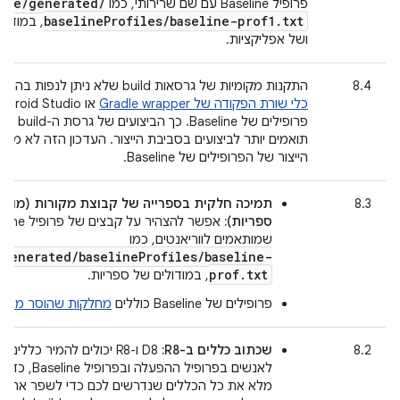
ree
/
generated
/
פרופיל Baseline עם שם שרירותי, כמו
baseline
Profiles
/
baseline-prof1
.
txt
, במודול
ושל אפליקציות.
8.4
התקנות מקומיות של גרסאות build שלא ניתן לנפות בהן באגים באמצעות
כלי שורת הפקודה של Gradle wrapper
פרופילים של e
תואמים יותר לביצועים בסביבת הייצור. העדכון הזה לא משפי
הייצור של הפרופילים של Baseline.
8.3
תמיכה חלקית בספרייה של קבוצת מקורות (מודו
ספריות):
אפשר להצהיר על קבצים 
שמותאמים לווריאנטים, כמו
/generated/baselineProfiles/baseline-
prof.txt
, במודולים של ספריות.
פרופילים של Baseline כוללים
מחלקות שהוסר מהן ס
8.2
שכתוב כללים ב-R8:
‏ D8 ו-R8 יכולים להמיר כללים
לאנשים בפרופיל ההפעל
מלא את כל הכללים שנדרשים לכם כדי לשפר את ביצ