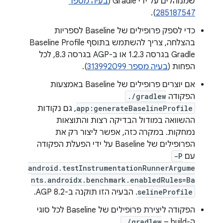
שמנוהלים על ידי Gradle (
בעיה מספר
).
285187547
כדי לספק פרופילים של Baseline לספריות
בהצלחה, צריך להשתמש בתוסף Baseline Profile
Gradle בגרסה 1.2.3 או ב-AGP בגרסה 8.3, לכל
הפחות (
בעיה מספר 313992099
).
אם יוצרים פרופילים של Baseline באמצעות
הפקודה
./gradlew
app:generateBaselineProfile
, גם נקודות
ההשוואה במודול הבדיקה רצות והתוצאות
נמחקות. במקרה כזה, אפשר ליצור רק את
הפרופילים של Baseline על ידי הפעלת הפקודה
עם
-P
android.testInstrumentationRunnerArgume
nts.androidx.benchmark.enabledRules=Ba
selineProfile
. הבעיה הזו תוקנה ב-AGP 8.2.
הפקודה ליצירת פרופילים של Baseline לכל סוגי
ה-build‏ –
./gradlew