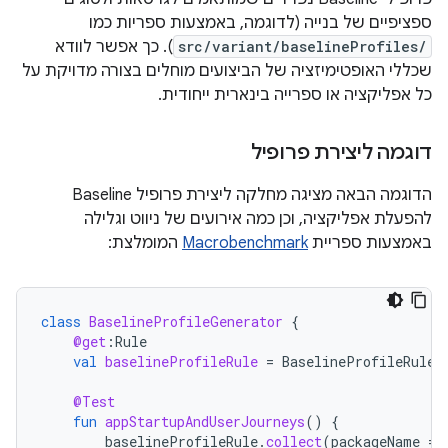
ספציפיים של בנייה (לדוגמה, באמצעות ספריות כמו
src/variant/baselineProfiles/
). כך אפשר לוודא
שכללי האופטימיזציה של הביצועים מוחלים בצורה מדויקת על
כל אפליקציה או ספרייה בינארית ייחודית.
דוגמה ליצירת פרופיל
הדוגמה הבאה מציגה מחלקה ליצירת פרופיל Baseline
להפעלת אפליקציה, וכן כמה אירועים של ניווט וגלילה
באמצעות ספריית
Macrobenchmark
המומלצת:
class
BaselineProfileGenerator
{
@get
:
Rule
val
baselineProfileRule
=
BaselineProfileRule
(
@Test
fun
appStartupAndUserJourneys
()
{
baselineProfileRule
.
collect
(
packageName
=