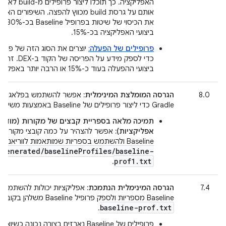
האפליקציה. כך תוכלו לי
אותם על גרסת build מכווץ להפצה. השיפורים 
את הכיסוי 
ביצועי האפליקציה בכ-15%.
פרופילים של הפעלה:
כדי לספק מידע על הפר
ביצועי ההפעלה בעוד כ-15% או הרבה יותר באפליקציות גדולות.
8.0
הגרסה המומלצת המינימלית:
אפש
Gradle כדי ליצור פרופילים של Baseline באמצעות משימת Gradle אחת.
תמיכה מלאה בספריית קבצים של מקורות (מודול
אפליקציות):
אפשר להצהיר על כמה קובצי מקור של
Baseline ולהשתמש בספריות שמותאמות לווריאנטים, כמו
/generated/baselineProfiles/baseline-
prof1.txt
.
7.4
הגרסה המינימלית הנתמכת:
אפליקציות יכולות להשתמש ב
Baseline מספריות ולספק פרופיל Baseline משלהן בקובץ
baseline-prof
.
txt
.