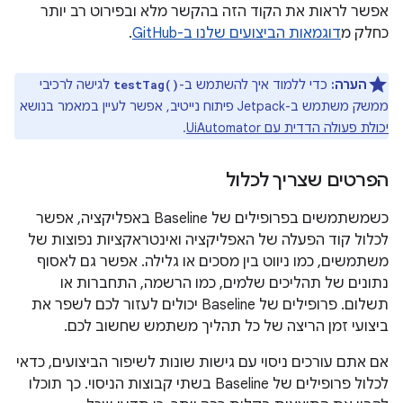
אפשר לראות את הקוד הזה בהקשר מלא ובפירוט רב יותר
כחלק מ
דוגמאות הביצועים שלנו ב-GitHub
.
הערה:
כדי ללמוד איך להשתמש ב-
לגישה לרכיבי
testTag()
ממשק משתמש ב-Jetpack פיתוח נייטיב, אפשר לעיין במאמר בנושא
יכולת פעולה הדדית עם UiAutomator
.
הפרטים שצריך לכלול
כשמשתמשים בפרופילים של Baseline באפליקציה, אפשר
לכלול קוד הפעלה של האפליקציה ואינטראקציות נפוצות של
משתמשים, כמו ניווט בין מסכים או גלילה. אפשר גם לאסוף
נתונים של תהליכים שלמים, כמו הרשמה, התחברות או
תשלום. פרופילים של Baseline יכולים לעזור לכם לשפר את
ביצועי זמן הריצה של כל תהליך משתמש שחשוב לכם.
אם אתם עורכים ניסוי עם גישות שונות לשיפור הביצועים, כדאי
לכלול פרופילים של Baseline בשתי קבוצות הניסוי. כך תוכלו