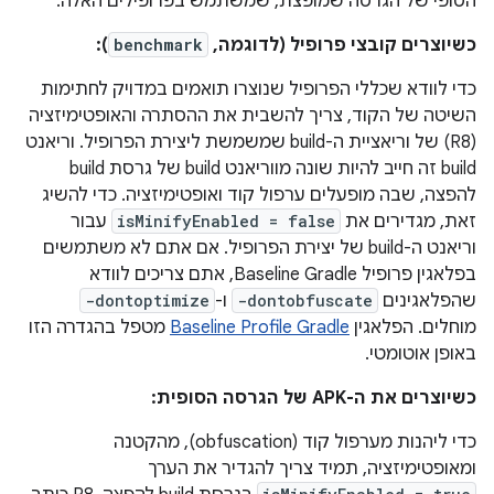
הסופי של הגרסה שמופצת, שמשתמש בפרופילים האלה.
כשיוצרים קובצי פרופיל (לדוגמה,
benchmark
):
כדי לוודא שכללי הפרופיל שנוצרו תואמים במדויק לחתימות
השיטה של הקוד, צריך להשבית את ההסתרה והאופטימיזציה
(R8) של וריאציית ה-build שמשמשת ליצירת הפרופיל. וריאנט
build זה חייב להיות שונה מווריאנט build של גרסת build
להפצה, שבה מופעלים ערפול קוד ואופטימיזציה. כדי להשיג
זאת, מגדירים את
isMinifyEnabled = false
עבור
וריאנט ה-build של יצירת הפרופיל. אם אתם לא משתמשים
בפלאגין פרופיל Baseline Gradle, אתם צריכים לוודא
שהפלאגינים
-dontobfuscate
ו-
-dontoptimize
מוחלים. הפלאגין
Baseline Profile Gradle
מטפל בהגדרה הזו
באופן אוטומטי.
כשיוצרים את ה-APK של הגרסה הסופית:
כדי ליהנות מערפול קוד (obfuscation), מהקטנה
ומאופטימיזציה, תמיד צריך להגדיר את הערך