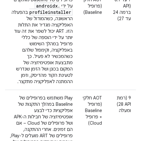
androidx
.
(API
(פרופיל
על ידי
profileinstaller
ברמה 24
Baseline)
בהפעלה
עד 27)
הראשונה, כשהמודול של
האפליקציה מגדיר את התלות
הזו. ‫ART יכול לשפר את זה עוד
יותר על ידי הוספה של כללי
פרופיל במהלך השימוש
באפליקציה, וקימפול שלהם
כשהמכשיר לא פעיל. כך
מתבצעת אופטימיזציה של
המקום בכונן ושל הזמן שנדרש
לטעינת הקוד מהדיסק, וזמן
ההמתנה לאפליקציה מתקצר.
‫9 (רמת
‫AOT חלקי
‫Play משתמש בפרופילים של
API‏ 28)
(פרופיל
Baseline במהלך התקנות של
ומעלה
Baseline
אפליקציות כדי לבצע
+ פרופיל
אופטימיזציה של חבילות ה-APK
Cloud)
ושל פרופילים של Cloud – אם
הם זמינים. אחרי ההתקנה,
פרופילים של ART מועלים ל-Play,