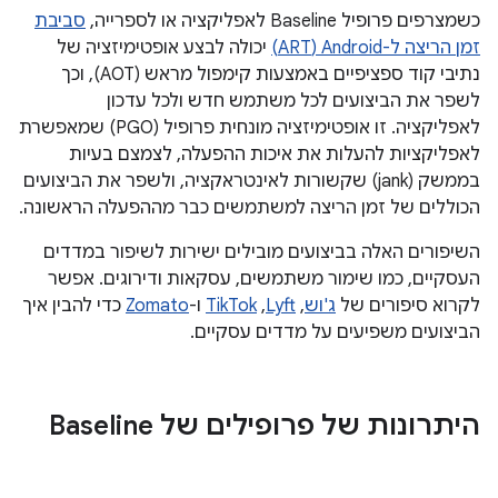
כשמצרפים פרופיל Baseline לאפליקציה או לספרייה,
סביבת
זמן הריצה ל-Android‏ (ART)
יכולה לבצע אופטימיזציה של
נתיבי קוד ספציפיים באמצעות קימפול מראש (AOT), וכך
לשפר את הביצועים לכל משתמש חדש ולכל עדכון
לאפליקציה. זו אופטימיזציה מונחית פרופיל (PGO) שמאפשרת
לאפליקציות להעלות את איכות ההפעלה, לצמצם בעיות
בממשק (jank) שקשורות לאינטראקציה, ולשפר את הביצועים
הכוללים של זמן הריצה למשתמשים כבר מההפעלה הראשונה.
השיפורים האלה בביצועים מובילים ישירות לשיפור במדדים
העסקיים, כמו שימור משתמשים, עסקאות ודירוגים. אפשר
לקרוא סיפורים של
ג'וש
,
Lyft
,‏
TikTok
ו-
Zomato
כדי להבין איך
הביצועים משפיעים על מדדים עסקיים.
היתרונות של פרופילים של Baseline