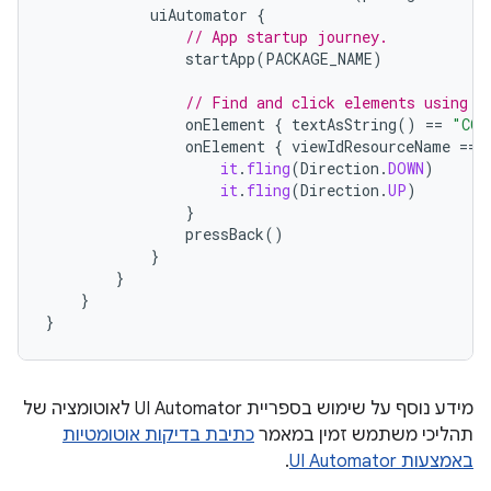
uiAutomator
{
// App startup journey.
startApp
(
PACKAGE_NAME
)
// Find and click elements using t
onElement
{
textAsString
()
==
"COM
onElement
{
viewIdResourceName
==
it
.
fling
(
Direction
.
DOWN
)
it
.
fling
(
Direction
.
UP
)
}
pressBack
()
}
}
}
}
מידע נוסף על שימוש בספריית UI Automator לאוטומציה של
תהליכי משתמש זמין במאמר
כתיבת בדיקות אוטומטיות
באמצעות UI Automator
.