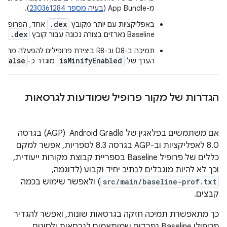
מ-App Bundle (
בעיה מספר 230361284
).
.dex
באפליקציות עם יותר מקובץ
אחד, הפרופילי
.dex
Baseline נארזים בצורה נכונה עבור קובץ
הר
false
isMinifyEnabled
הערך של
מוגדר כ-
.
הגדרות של מקור פרופיל שמודעות לגרסאות
אם משתמשים בפלאגין של Android Gradle ‏ (AGP) בגרסה
8.0 לאפליקציות וב-AGP בגרסה 8.3 לספריות, אפשר למקם
כללים של פרופיל Baseline בספריית קבוצת מקורות ייעודית,
וכך לא להיות מוגבלים לנתיב יחיד וקבוע (לדוגמה,
src/main/baseline-prof.txt
) ולאפשר שימוש בכמה
קבצים.
כך מתאפשרת תמיכה חזקה בגרסאות שונות, ואפשר להגדיר
פרופילי Baseline נפרדים שמותאמים לגרסאות ולסוגים