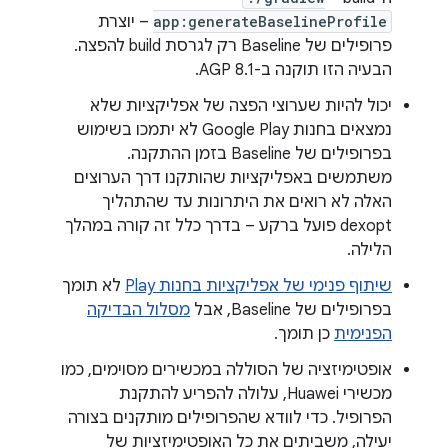
app:generateBaselineProfile
– יוצרת
פרופילים של Baseline רק לגרסת build להפצה.
הבעיה הזו תוקנה ב-AGP 8.1.
יכול להיות שערוצי הפצה של אפליקציות שלא
נמצאים בחנות Google Play לא יתמכו בשימוש
בפרופילים של Baseline בזמן ההתקנה.
משתמשים באפליקציות שהותקנו דרך הערוצים
האלה לא רואים את היתרונות עד שהתהליך
dexopt פועל ברקע – בדרך כלל זה קורה במהלך
הלילה.
שיתוף פנימי של אפליקציות בחנות Play
לא תומך
בפרופילים של Baseline, אבל
מסלול הבדיקה
הפנימית
כן תומך.
אופטימיזציה של הסוללה במכשירים מסוימים, כמו
מכשירי Huawei, עלולה להפריע להתקנת
הפרופיל. כדי לוודא שהפרופילים מותקנים בצורה
יעילה, משביתים את כל האופטימיזציות של