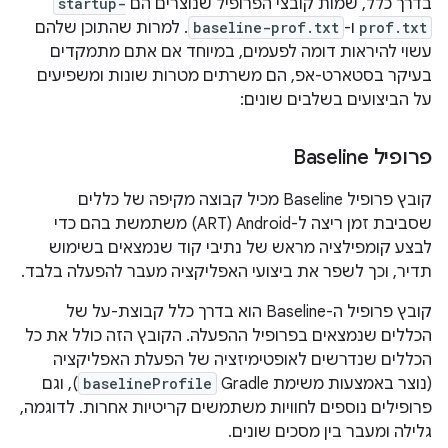
בדרך כלל, שמות קובצי הפרופיל שנוצרים הם
startup-
prof.txt
ו-
baseline-prof.txt
. למרות שהתוכן שלהם
עשוי להיראות דומה לפעמים, במיוחד אם אתם מתמקדים
בעיקר בסטארט-אפ, הם משרתים מטרות שונות ומשפיעים
על הביצועים בשלבים שונים:
פרופיל Baseline
קובץ פרופיל Baseline מכיל קבוצה מקיפה של כללים
שסביבת זמן ריצה ל-Android‏ (ART) משתמשת בהם כדי
לבצע קומפילציה מראש של נתיבי קוד שנמצאים בשימוש
תדיר, וכך לשפר את ביצועי האפליקציה מעבר להפעלה בלבד.
קובץ פרופיל ה-Baseline הוא בדרך כלל קבוצת-על של
הכללים שנמצאים בפרופיל ההפעלה. הקובץ הזה כולל את כל
הכללים שנדרשים לאופטימיזציה של הפעלת האפליקציה
(נוצר באמצעות משימת Gradle‏
baselineProfile
), וגם
פרופילים נוספים לחוויות משתמשים קריטיות אחרות. לדוגמה,
גלילה ומעבר בין מסכים שונים.