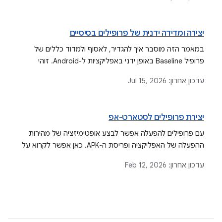
יצירה ומדידה ידנית של פרופילים בסיסיים
במאמר הזה מוסבר איך להגדיר, לאסוף ולמדוד כללים של
פרופיל Baseline באופן ידני באפליקציות ל-Android. זוהי
חלופה לשיטות ליצירה אוטומטית, כמו ספריית Jetpack
עדכון אחרון:
Jul 15, 2026
Macrobenchmark.
יצירת פרופילים לסטארט-אפ
עם פרופילים להפעלה אפשר לבצע אופטימיזציה של מהירות
ההפעלה של האפליקציה ופריסת ה-APK. כאן אפשר לקרוא על
הדרישות, השלבים ליצירת פרופילים ושיטות מומלצות.
עדכון אחרון:
Feb 12, 2026