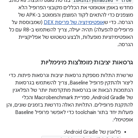
isMinifyEnabled = true
בגרסת build להפצה. ‫R8 כותב
מחדש באופן אוטומטי את הכללים מקובצי הפרופיל הלא
מוצפנים כדי להתאים לקוד המוצפן והממוטב ב-APK של
הגרסה. כדי ש
אופטימיזציה של פריסת DEX
(שמבוססת על
פרופילים להפעלה) תהיה יעילה, צריך להשתמש ב-R8 עם כל
האופטימיזציות מופעלות, ולבצע טשטוש של אפליקציית
הגרסה.
גרסאות יציבות מומלצות מינימליות
שרשרת התלות מספקת גרסאות יציבות וגרסאות פיתוח. כדי
ליצור ולהתקין פרופיל Baseline, צריך להשתמש בגרסאות
הנתמכות הבאות או בגרסאות מתקדמות יותר של הפלאגין
של Android Gradle, ספריית Macrobenchmark והכלי
להתקנת פרופילים. התלויות האלה נדרשות בזמנים שונים, והן
פועלות יחד בתור toolchain כדי לאפשר פרופיל Baseline
אופטימלי.
‫פלאגין של Android Gradle: ‏