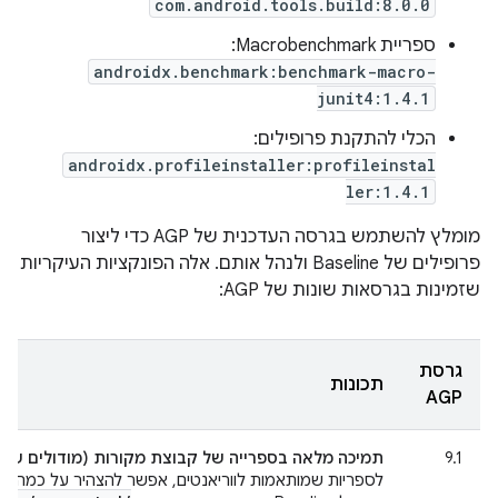
com.android.tools.build:8.0.0
ספריית Macrobenchmark:
androidx.benchmark:benchmark-macro-
junit4:1.4.1
הכלי להתקנת פרופילים:
androidx.profileinstaller:profileinstal
ler:1.4.1
מומלץ להשתמש בגרסה העדכנית של AGP כדי ליצור
פרופילים של Baseline ולנהל אותם. אלה הפונקציות העיקריות
שזמינות בגרסאות שונות של AGP:
גרסת
תכונות
AGP
9.1
תמיכה מלאה בספרייה של קבוצת מקורות (מודולים של ס
לספריות שמותאמות לווריאנטים, אפשר להצהיר על כמה קו