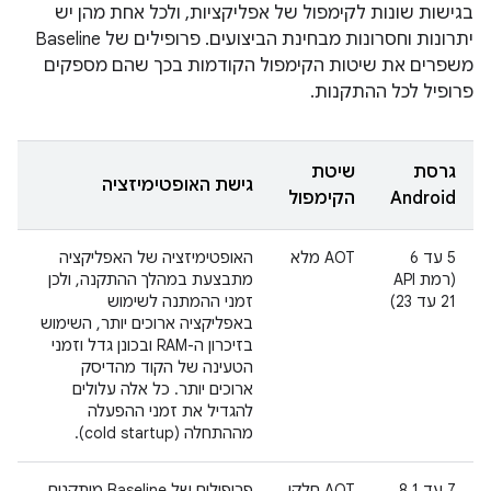
בגישות שונות לקימפול של אפליקציות, ולכל אחת מהן יש
יתרונות וחסרונות מבחינת הביצועים. פרופילים של Baseline
משפרים את שיטות הקימפול הקודמות בכך שהם מספקים
פרופיל לכל ההתקנות.
גרסת
שיטת
גישת האופטימיזציה
Android
הקימפול
‫5 עד 6
‫AOT מלא
האופטימיזציה של האפליקציה
מתבצעת במהלך ההתקנה, ולכן
21 עד 23)
זמני ההמתנה לשימוש
באפליקציה ארוכים יותר, השימוש
בזיכרון ה-RAM ובכונן גדל וזמני
הטעינה של הקוד מהדיסק
ארוכים יותר. כל אלה עלולים
להגדיל את זמני ההפעלה
מההתחלה (cold startup).
‫7 עד 8.1
‫AOT חלקי
פרופילים של Baseline מותקנים