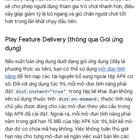
sẽ cho phép người dùng tham gia trò chơi nhanh hơn, điều
này giúp giảm tỷ lệ bỏ ngang và giữ chân người chơi tốt
hơn trong lần khởi chạy đầu tiên.
Play Feature Delivery (thông qua Gói ứng
dụng)
Nếu xuất bản ứng dụng dưới dạng gói ứng dụng (đây là
phương thức ưu tiên), bạn có thể sử dụng
mô-đun tính
năng
để tìm nạp các tài nguyên bổ sung ngoài tệp APK cơ
sở. Đối với ứng dụng tức thì, mỗi mô-đun tính năng phải
đặt
dist:instant="true"
trong tệp kê khai. Bạn không
nên sử dụng thuộc tính
dist:on-demand
; thuộc tính này
chủ yếu được dùng cho các mô-đun theo yêu cầu trong
tệp APK đã cài đặt. Ngoài ra, mỗi mô-đun tính năng phải
nằm trong giới hạn 15 MB của tệp APK tức thì, bất kể mô-
đun đó có chứa mã hay không. Việc không tuân thủ giới
hạn này cho từng mô-đun sẽ ngăn việc xuất bản lên các