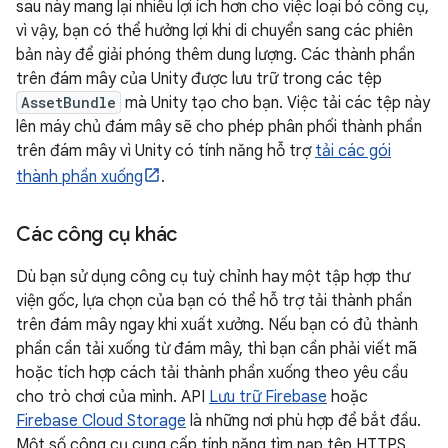
sau này mang lại nhiều lợi ích hơn cho việc loại bỏ công cụ,
vì vậy, bạn có thể hưởng lợi khi di chuyển sang các phiên
bản này để giải phóng thêm dung lượng. Các thành phần
trên đám mây của Unity được lưu trữ trong các tệp
AssetBundle
mà Unity tạo cho bạn. Việc tải các tệp này
lên máy chủ đám mây sẽ cho phép phân phối thành phần
trên đám mây vì Unity có tính năng hỗ trợ
tải các gói
thành phần xuống
.
Các công cụ khác
Dù bạn sử dụng công cụ tuỳ chỉnh hay một tập hợp thư
viện gốc, lựa chọn của bạn có thể hỗ trợ tải thành phần
trên đám mây ngay khi xuất xưởng. Nếu bạn có đủ thành
phần cần tải xuống từ đám mây, thì bạn cần phải viết mã
hoặc tích hợp cách tải thành phần xuống theo yêu cầu
cho trò chơi của mình. API
Lưu trữ Firebase
hoặc
Firebase Cloud Storage
là những nơi phù hợp để bắt đầu.
Một số công cụ cung cấp tính năng tìm nạp tệp HTTPS