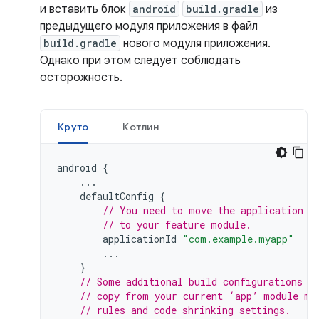
и вставить блок
android
build.gradle
из
предыдущего модуля приложения в файл
build.gradle
нового модуля приложения.
Однако при этом следует соблюдать
осторожность.
Круто
Котлин
android
{
...
defaultConfig
{
// You need to move the application I
// to your feature module.
applicationId
"com.example.myapp"
...
}
// Some additional build configurations y
// copy from your current ‘app’ module ma
// rules and code shrinking settings.