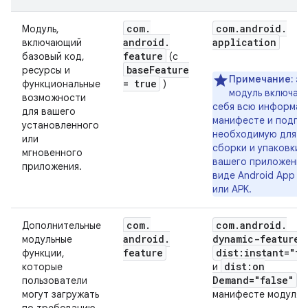
com
.
com
.
android
.
Модуль,
android
.
application
включающий
feature
базовый код,
(с
base
Feature
ресурсы и
Примечание:
эт
= true
функциональные
)
модуль включает
возможности
себя всю информац
для вашего
манифесте и подпис
установленного
необходимую для
или
сборки и упаковки
мгновенного
вашего приложения
приложения.
виде Android App B
или APK.
com
.
com
.
android
.
Дополнительные
android
.
dynamic-feature
модульные
feature
dist:instant="tr
функции,
dist:on
которые
и
Demand="false"
пользователи
в
могут загружать
манифесте модуля)