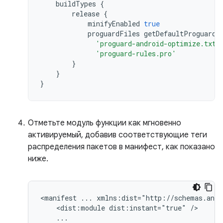
buildTypes
{
release
{
minifyEnabled
true
proguardFiles
getDefaultProguardF
'proguard-android-optimize.txt'
'proguard-rules.pro'
}
}
}
Отметьте модуль функции как мгновенно
активируемый, добавив соответствующие теги
распределения пакетов в манифест, как показано
ниже.
<manifest
...
<dist:module
dist:instant="true"
...
