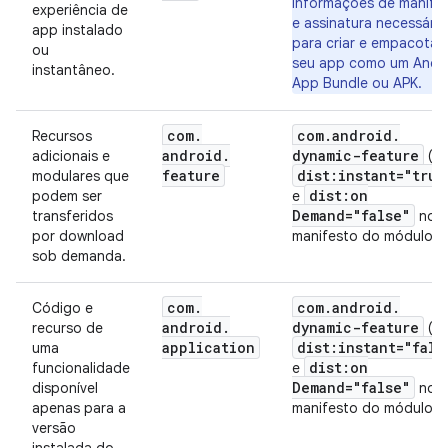
informações de manife
experiência de
e assinatura necessária
app instalado
para criar e empacotar
ou
seu app como um Andr
instantâneo.
App Bundle ou APK.
com
.
com
.
android
.
Recursos
android
.
dynamic-feature
adicionais e
(c
feature
dist:instant="true
modulares que
dist:on
podem ser
e
Demand="false"
transferidos
no
por download
manifesto do módulo)
sob demanda.
com
.
com
.
android
.
Código e
android
.
dynamic-feature
recurso de
(c
application
dist:instant="fals
uma
dist:on
funcionalidade
e
Demand="false"
disponível
no
apenas para a
manifesto do módulo)
versão