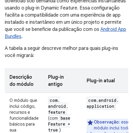
download sob demanda como experiências instantâneas
usando o plug-in Dynamic Feature. Essa configuração
facilita a compatibilidade com uma experiência de app
instalado e instantâneo em um único projeto e permite
que você se beneficie da publicação com os
Android App
Bundles
.
A tabela a seguir descreve melhor para quais plug-ins
você migrará:
Descrição
Plug-in
Plug-in atual
do módulo
antigo
com
.
com
.
android
.
O módulo que
android
.
application
inclui código,
feature
recursos e
base
funcionalidade
(com
Observação
: esse
Feature =
básicos para
módulo inclui todas
true
sua
)