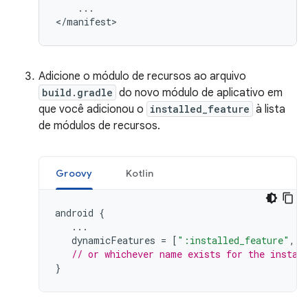
...

Adicione o módulo de recursos ao arquivo
build.gradle
do novo módulo de aplicativo em
que você adicionou o
installed_feature
à lista
de módulos de recursos.
Groovy
Kotlin
android
{
...
dynamicFeatures
=
[
":installed_feature"
,
"
// or whichever name exists for the instan
}