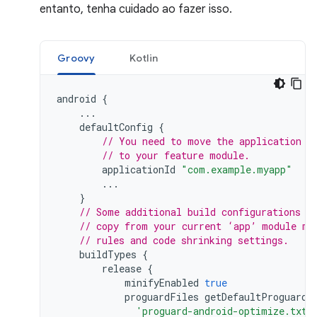
entanto, tenha cuidado ao fazer isso.
Groovy
Kotlin
android
{
...
defaultConfig
{
// You need to move the application I
// to your feature module.
applicationId
"com.example.myapp"
...
}
// Some additional build configurations y
// copy from your current ‘app’ module ma
// rules and code shrinking settings.
buildTypes
{
release
{
minifyEnabled
true
proguardFiles
getDefaultProguardF
'proguard-android-optimize.txt'