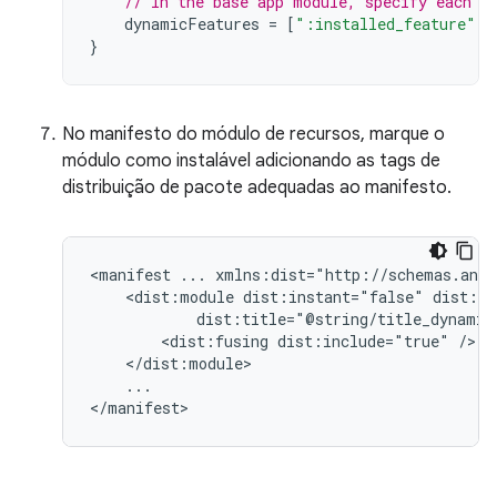
// In the base app module, specify each f
dynamicFeatures
=
[
":installed_feature"
]
}
No manifesto do módulo de recursos, marque o
módulo como instalável adicionando as tags de
distribuição de pacote adequadas ao manifesto.
<manifest
...
<dist:module
dist:instant="false"
<dist:fusing
dist:include="true"
...
