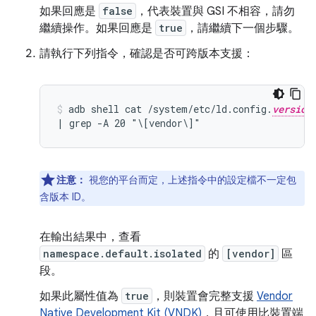
如果回應是
false
，代表裝置與 GSI 不相容，請勿
繼續操作。如果回應是
true
，請繼續下一個步驟。
請執行下列指令，確認是否可跨版本支援：
adb shell cat /system/etc/ld.config.
version
| grep -A 20 "\[vendor\]"
注意：
視您的平台而定，上述指令中的設定檔不一定包
含版本 ID。
在輸出結果中，查看
namespace.default.isolated
的
[vendor]
區
段。
如果此屬性值為
true
，則裝置會完整支援
Vendor
Native Development Kit (VNDK)
，且可使用比裝置端