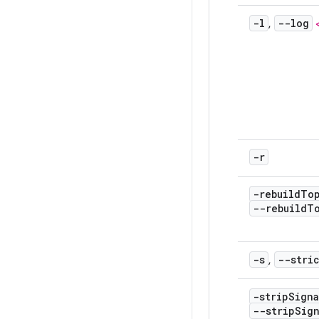
-l
--log
,
-r
-rebuild
To
--rebuildT
-s
--stri
,
-strip
Signa
--strip
Sign