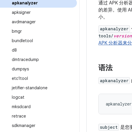
通过 APK 分
apkanalyzer
的差异。使用 A
apksigner
小。
avdmanager
apkanalyzer
bmgr
tools/
version
bundletool
APK 分析器来分析
d8
dmtracedump
语法
dumpsys
etc1tool
apkanalyzer
jetifier-standalone
logcat
apkanalyzer
mksdcard
retrace
sdkmanager
subject
是您要