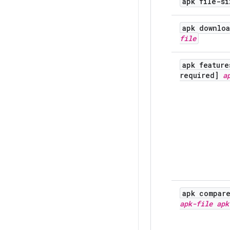
apk file-s
apk downlo
file
apk feature
required]
a
apk compar
apk-file
apk