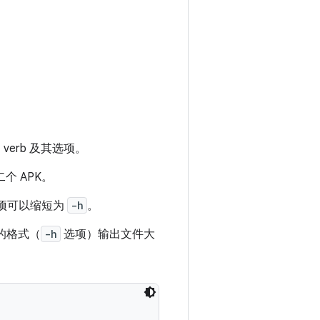
、verb 及其选项。
个 APK。
项可以缩短为
-h
。
懂的格式（
-h
选项）输出文件大