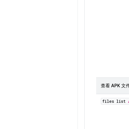
查看 APK 
files list