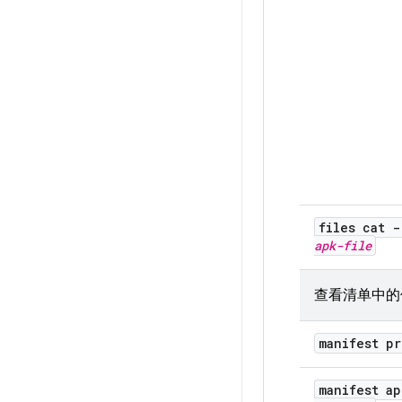
files cat 
apk-file
查看清单中的
manifest p
manifest ap