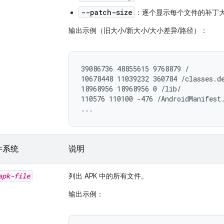
--patch-size
：逐个显示每个文件的补丁
输出示例（旧大小/新大小/大小差异/路径）：
39086736 48855615 9768879 /

10678448 11039232 360784 /classes.de
18968956 18968956 0 /lib/

110576 110100 -476 /AndroidManifest.
...
文件系统
说明
apk-file
列出 APK 中的所有文件。
输出示例：