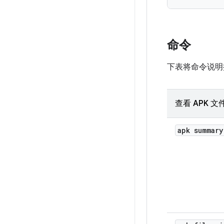
命令
下表将命令说明按 
查看 APK 
apk summar