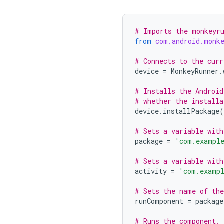
# Imports the monkeyru
from
com.android.monk
# Connects to the curr
device
=
MonkeyRunner
.
# Installs the Android
# whether the installa
device
.
installPackage
(
# Sets a variable with
package
=
'com.example
# Sets a variable with
activity
=
'com.exampl
# Sets the name of the
runComponent
=
package
# Runs the component.