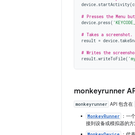
device
.
startActivity
(
c
# Presses the Menu but
device
.
press
(
'KEYCODE
# Takes a screenshot.
result
=
device
.
takeSn
# Writes the screensho
result
.
writeToFile
(
'm
monkeyrunner AP
monkeyrunner
API 包含在
MonkeyRunner
：一
接到设备或模拟器的方
MonkeyDevice
：代表