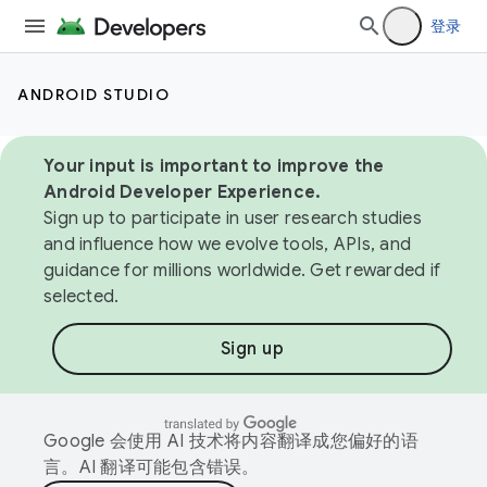
登录
ANDROID STUDIO
Your input is important to improve the
Android Developer Experience.
Sign up to participate in user research studies
and influence how we evolve tools, APIs, and
guidance for millions worldwide. Get rewarded if
selected.
Sign up
Google 会使用 AI 技术将内容翻译成您偏好的语
言。AI 翻译可能包含错误。