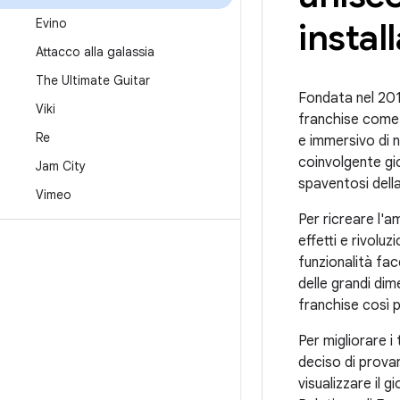
Evino
instal
Attacco alla galassia
The Ultimate Guitar
Fondata nel 20
Viki
franchise come I
Re
e immersivo di 
coinvolgente gio
Jam City
spaventosi dell
Vimeo
Per ricreare l'a
effetti e rivolu
funzionalità fa
delle grandi dime
franchise così 
Per migliorare i
deciso di provar
visualizzare il 