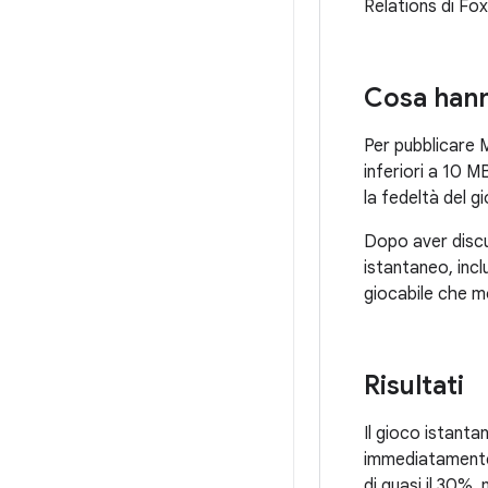
Relations di F
Cosa hann
Per pubblicare 
inferiori a 10 
la fedeltà del gi
Dopo aver discus
istantaneo, inc
giocabile che mo
Risultati
Il gioco istant
immediatamente m
di quasi il 30%