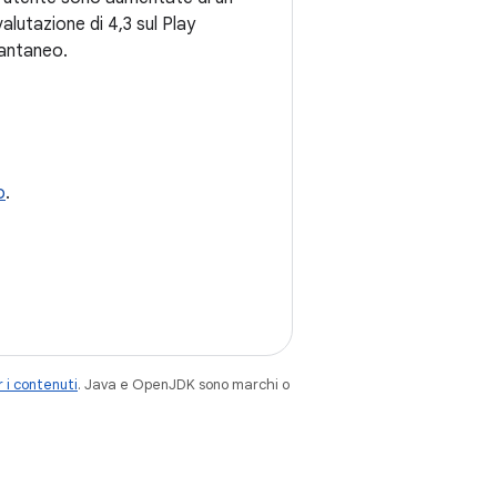
valutazione di 4,3 sul Play
tantaneo.
o
.
 i contenuti
. Java e OpenJDK sono marchi o