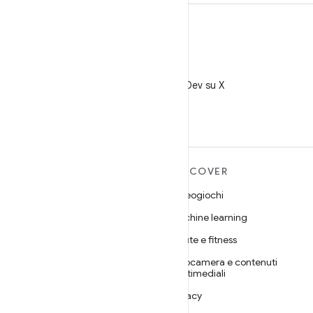
X
Segui @AndroidDev su X
ULTERIORI
DISCOVER
INFORMAZIONI SU
Videogiochi
ANDROID
Machine learning
Android
Salute e fitness
Android for Enterprise
Fotocamera e contenuti
Sicurezza
multimediali
Source
Privacy
Notizie