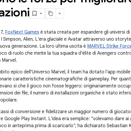
lazioni
17,
FoxNext Games
è stata creata per espandere gli universi d
 Simpson, Alien, L'era glaciale e Avatar attraverso uno storytel
nuova generazione. La loro ultima uscita è
MARVEL Strike Forc
co di ruolo che mette la tua squadra d'élite di Avengers contro i
a Marvel.
mbito epico dell'Universo Marvel, il team ha dotato l'app mobile 
zionarie caratteristiche cinematografiche di gameplay. Per qua
cevano sì che il gioco non fosse leggero: originariamente occ
nsioni dei file, il numero di installazioni organiche è stato infer
popolare.
 tassi di conversione e fidelizzare un maggior numero di giocat
e Google Play Instant. L'idea era semplice: "volevamo dare ai gi
gioco in anteprima prima di scaricarlo", ha dichiarato Sebastian 