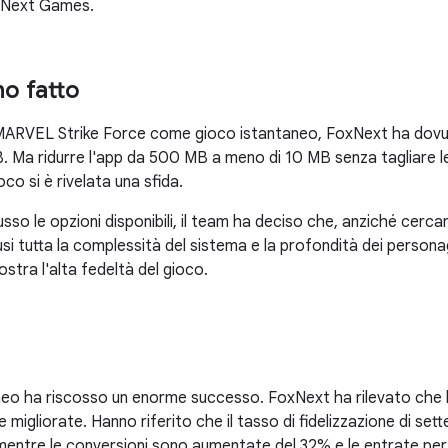
oxNext Games.
o fatto
MARVEL Strike Force come gioco istantaneo, FoxNext ha dovuto
MB. Ma ridurre l'app da 500 MB a meno di 10 MB senza tagliare
oco si è rivelata una sfida.
so le opzioni disponibili, il team ha deciso che, anziché cercare
lusi tutta la complessità del sistema e la profondità dei pers
stra l'alta fedeltà del gioco.
aneo ha riscosso un enorme successo. FoxNext ha rilevato che
igliorate. Hanno riferito che il tasso di fidelizzazione di set
, mentre le conversioni sono aumentate del 32% e le entrate pe