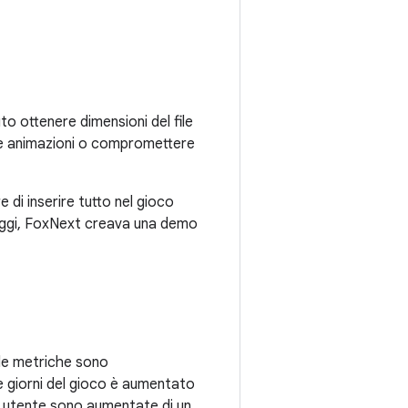
 ottenere dimensioni del file
 le animazioni o compromettere
 di inserire tutto nel gioco
onaggi, FoxNext creava una demo
 le metriche sono
te giorni del gioco è aumentato
r utente sono aumentate di un