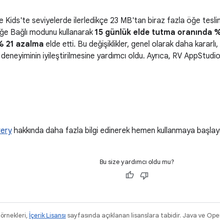
 Kids'te seviyelerde ilerledikçe 23 MB'tan biraz fazla öğe teslim 
teğe Bağlı modunu kullanarak
15 günlük elde tutma oranında %4
% 21 azalma
elde etti. Bu değişiklikler, genel olarak daha kararlı
ı deneyiminin iyileştirilmesine yardımcı oldu. Ayrıca, RV AppStudi
very
hakkında daha fazla bilgi edinerek hemen kullanmaya başlayı
Bu size yardımcı oldu mu?
 örnekleri,
İçerik Lisansı
sayfasında açıklanan lisanslara tabidir. Java ve Ope