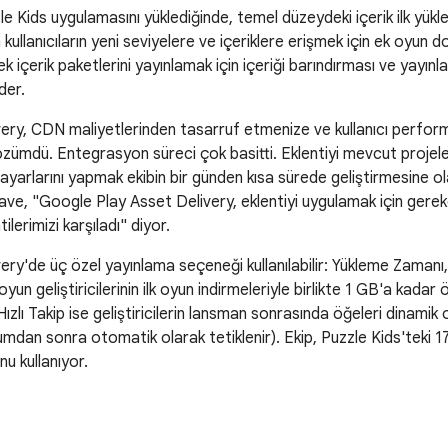
zle Kids uygulamasını yüklediğinde, temel düzeydeki içerik ilk yükl
n kullanıcıların yeni seviyelere ve içeriklere erişmek için ek oyun d
k içerik paketlerini yayınlamak için içeriği barındırması ve yayı
der.
ery, CDN maliyetlerinden tasarruf etmenize ve kullanıcı perform
çözümdü. Entegrasyon süreci çok basitti. Eklentiyi mevcut proje
 ayarlarını yapmak ekibin bir günden kısa sürede geliştirmesine o
ave, "Google Play Asset Delivery, eklentiyi uygulamak için ger
ilerimizi karşıladı" diyor.
ery'de üç özel yayınlama seçeneği kullanılabilir: Yükleme Zamanı, 
yun geliştiricilerinin ilk oyun indirmeleriyle birlikte 1 GB'a kada
ızlı Takip ise geliştiricilerin lansman sonrasında öğeleri dinamik
umdan sonra otomatik olarak tetiklenir). Ekip, Puzzle Kids'teki 1
u kullanıyor.