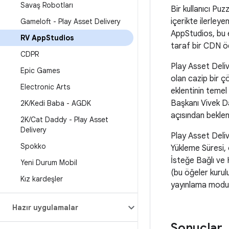
Savaş Robotları
Bir kullanıcı Puz
içerikte ilerleye
Gameloft - Play Asset Delivery
AppStudios, bu e
RV App
Studios
taraf bir CDN ö
CDPR
Play Asset Deliv
Epic Games
olan cazip bir 
Electronic Arts
eklentinin temel
Başkanı Vivek D
2K
/
Kedi Baba - AGDK
açısından beklent
2K
/
Cat Daddy - Play Asset
Delivery
Play Asset Deliv
Spokko
Yükleme Süresi, o
İsteğe Bağlı ve H
Yeni Durum Mobil
(bu öğeler kurul
Kız kardeşler
yayınlama modun
Hazır uygulamalar
Sonuçlar