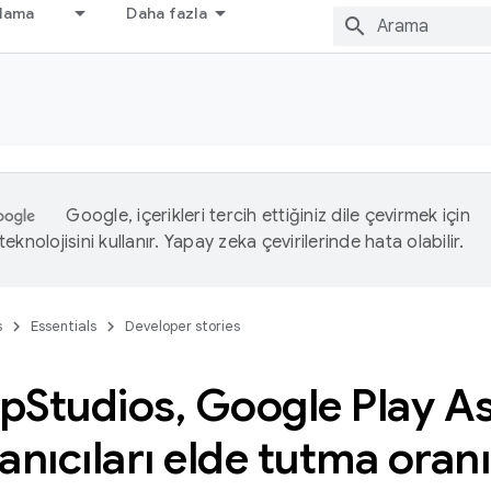
nlama
Daha fazla
Google, içerikleri tercih ettiğiniz dile çevirmek için
eknolojisini kullanır. Yapay zeka çevirilerinde hata olabilir.
s
Essentials
Developer stories
pp
Studios
,
Google Play As
lanıcıları elde tutma oranı