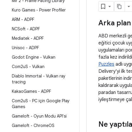
Mir 2 - Frame Pacing Library
Kuro Games - Power Profiler
ARM - ADPF
Arka plan
NCSoft - ADPF
ABD merkezli gel
Mediatek - ADPF
eğitici çocuk u
Unisoc - ADPF
uygulamaları p
fazla kez indirild
Godot Engine - Vulkan
Puzzles
adlı uyg
Com2u
S - Vulkan
Delivery'yi ilk t
Diablo Immortal - Vulkan ray
paketlerinin ind
tracing
kaldırarak uygu
Kakao
Games - ADPF
paradan tasarru
iyileştirmeye çalı
Com2u
S - PC için Google Play
Games
Gameloft - Oyun Modu API'si
Ne yaptıl
Gameloft - Chrome
OS