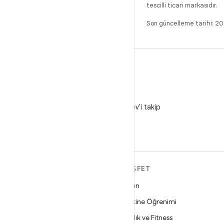
tescilli ticari markasıdır.
Son güncelleme tarihi: 
X
X'te @AndroidDev'i takip
edin
ANDROID HAKKINDA
KEŞFET
DAHA FAZLA
Oyun
Android
Makine Öğrenimi
İşletmeler için Android
Sağlık ve Fitness