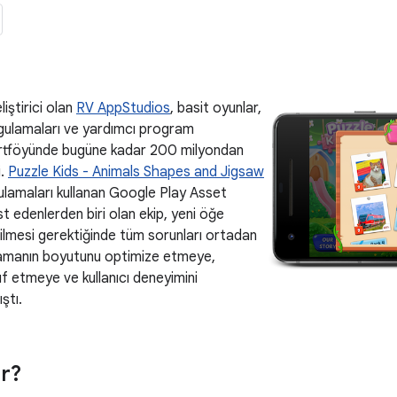
iştirici olan
RV AppStudios
, basit oyunlar,
ygulamaları ve yardımcı program
ortföyünde bugüne kadar 200 milyondan
i.
Puzzle Kids - Animals Shapes and Jigsaw
ulamaları kullanan Google Play Asset
est edenlerden biri olan ekip, yeni öğe
irilmesi gerektiğinde tüm sorunları ortadan
lamanın boyutunu optimize etmeye,
f etmeye ve kullanıcı deneyimini
ştı.
ar?