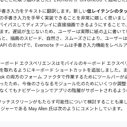
ことに取り組みました。Evernote が ChromeOS で活
 は、手書き入力をテキストに翻訳します。新しい
低レイテンシのタッチ
手書き入力を手早く実装できることを非常に嬉しく思いました。Go
部をバイパスしてディスプレイに直接描画できるようにすること
ます。遅延が生じないため、ユーザーは実際に紙の上に書いて
e によると、描画のスピード、自然さ、スムーズさにより、ユーザ
API のおかげで、Evernote チームは手書き入力機能をレ
S のキーボード エクスペリエンスはモバイルのキーボード エクス
を取れるようにキーボード ショートカットを追加しました。ま
ebook の両方のフォーム ファクタで作業するためにツールバ
ったため、今後のさらなるモジュール化のためにいくつか調整を
なくてもナビゲーションでアプリの階層がサポートされるよう
 は、タッチスクリーンがもたらす可能性について検討することも楽しん
ジャーである May Allen 氏は次のようにコメントしています。