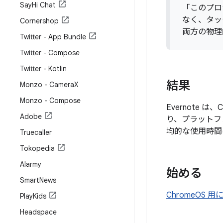
Say
Hi Chat
「このプロ
なく、タッ
Cornershop
両方の物理
Twitter - App Bundle
Twitter - Compose
Twitter - Kotlin
結果
Monzo - Camera
X
Monzo - Compose
Evernote
Adobe
り、プラットフ
均的な使用時間は、
Truecaller
Tokopedia
Alarmy
始める
Smart
News
ChromeOS
Play
Kids
Headspace