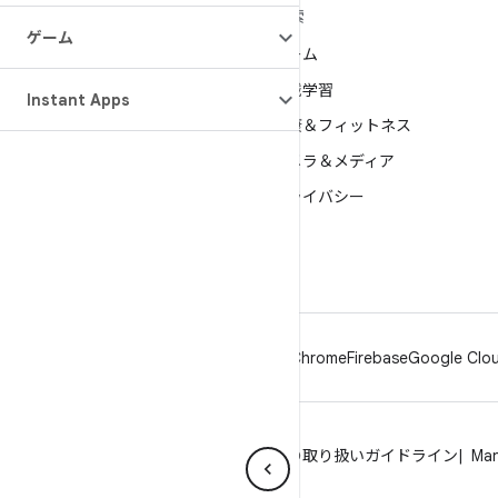
ANDROID の詳細
探索
ゲーム
Android
ゲーム
エンタープライズ向け Android
機械学習
Instant Apps
セキュリティ
健康＆フィットネス
ソース
カメラ＆メディア
ニュース
プライバシー
ブログ
5G
ポッドキャスト
Android
Chrome
Firebase
Google Clou
プライバシー
ライセンス
ブランドの取り扱いガイドライン
Man