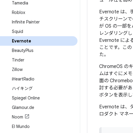
ュール性を高める
Tamedia
Evernote
Roblox
チスクリーンでの
Infinite Painter
が OS の一
Squid
レンダリングし
Evernot
Evernote
ことです。この 
Beauty
Plus
た。
Tinder
ChromeO
Zillow
ムはすぐにメモ
i
Heart
Radio
面の Chrom
討する必要があ
ハイキング
ボタンを表示し
Spiegel Online
Evernote
Glamour
.
de
ロダクト マネー
Noom
El Mundo