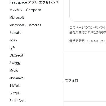
Headspace アプリ エクセレンス
メルカリ - Compose
Microsoft
Microsoft - Camera
X
このページのコンテンツ
会社の商標または登録商
Zomato
Josh
最終更新日 2018-05-08 
Lyft
Ok
Credit
Swiggy
My
Jio
X
Jio
Saavn
@AndroidDev を X でフォロ
ー
Tik
Tok
フツ語
Share
Chat