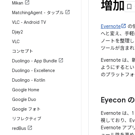
増加
Mikan
Matching
Agent - タップル
VLC - Android TV
Evernote
の
Djay2
へと変え、手軽に
ノートを整理し
VLC
ツールが含まれ
コンセプト
Evernote
Duolingo - App Bundle
ようにするという
Duolingo - Excellence
のプラットフォ
Duolingo - Kotlin
Google Home
Eyecon
Google Duo
Google フォト
Evernote
リフレクティブ
視しており、Ev
Evernot
red
Bus