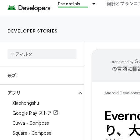
Essentials
設計とプランニ
DEVELOPER STORIES
の言語に翻
最新
アプリ
Android Developer
Xiaohongshu
Evern
Google Play ストア
Cuvva - Compose
り、大
Square - Compose