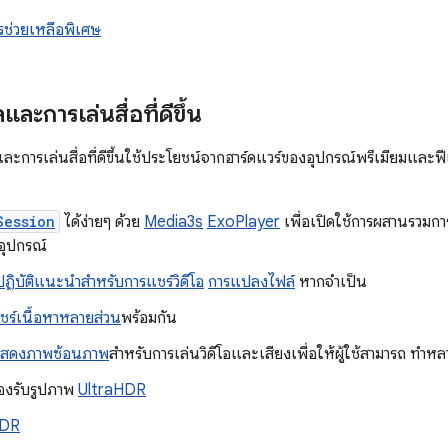
รช่วยเหลือพิเศษ
ะการเล่นสื่อที่ดีขึ้น
ารเล่นสื่อที่ดีขึ้นใช้ประโยชน์จากฮาร์ดแวร์ของอุปกรณ์พรีเมียมและฟีเ
Session
ได้ง่ายๆ ด้วย
Media3s
ExoPlayer
เพื่อเปิดใช้การผสานรวม
อุปกรณ์
ิบัติแนะนำสำหรับการแชร์วิดีโอ
การแปลงไฟล์
หากจำเป็น
ชร์เนื้อหาหลายส่วน
พร้อมกัน
แสดงภาพซ้อนภาพ
สำหรับการเล่นวิดีโอและเสียงเพื่อให้ผู้ใช้สามารถ ทำห
รองรับรูปภาพ
UltraHDR
DR