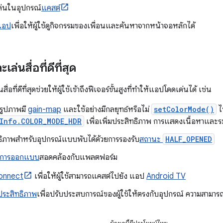
ล่นในอุปกรณ์
แคสต์
ตแอป
เพื่อให้ผู้ใช้ดูกิจกรรมของเพื่อนและค้นหาจากหน้าจอหลักได้
่นสื่อที่ดีที่สุด
ี่ดีที่สุดช่วยให้ผู้ใช้เข้าถึงฟีเจอร์ขั้นสูงที่ทําให้แอปโดดเด่นได้ เช่น
รูปภาพมี
gain-map
และใช้อย่างมีกลยุทธ์หรือไม่
setColorMode()
ไ
yInfo.COLOR_MODE_HDR
เพื่อเพิ่มประสิทธิภาพ การแสดงเนื้อหาและร
ทธิภาพสำหรับอุปกรณ์แบบพับได้ด้วยการรองรับ
สถานะ
HALF_OPENED
การออกแบบ
สอดคล้องกับแพลตฟอร์ม
onnect
เพื่อให้ผู้ใช้สามารถแคสต์ไปยัง แอป
Android TV
นประสิทธิภาพ
เพื่อปรับประสบการณ์ของผู้ใช้ให้ตรงกับอุปกรณ์ ความสามาร