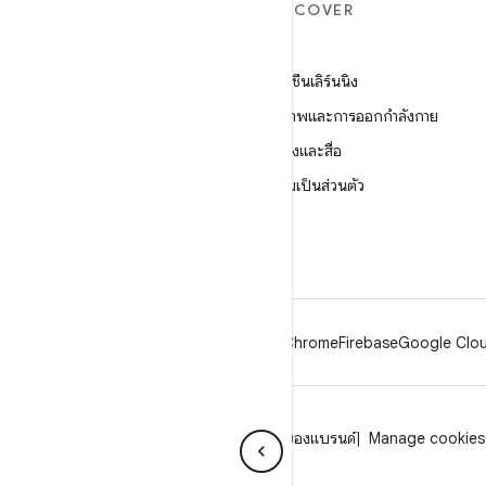
ANDROID เพิ่มเติม
DISCOVER
Android
เกม
Android สำหรับองค์กร
แมชชีนเลิร์นนิง
ความปลอดภัย
สุขภาพและการออกกำลังกาย
ซอร์ส
กล้องและสื่อ
ข่าว
ความเป็นส่วนตัว
บล็อก
5G
พอดแคสต์
Android
Chrome
Firebase
Google Clou
ความเป็นส่วนตัว
ใบอนุญาต
หลักเกณฑ์ของแบรนด์
Manage cookies