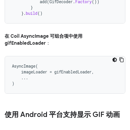
add
(
GifDecoder
.
Factory
())
}
}.
build
()
在 Coil AsyncImage 可组合项中使用
gifEnabledLoader
：
AsyncImage
(
imageLoader
=
gifEnabledLoader
,
...
)
使用 Android 平台支持显示 GIF 动画