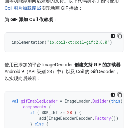
画等功能添加向后兼容的支持。以下代码演示了如何使用
Coil 图片加载库
实现动画 GIF 播放：
为 GIF 添加 Coil 依赖项
：
implementation
(
"io.coil-kt:coil-gif:2.6.0"
)
使用已添加的平台 ImageDecoder
创建支持 GIF 的加载器
Android 9（API 级别 28）中）以及 Coil 的 GifDecoder，
以实现向后兼容：
val
gifEnabledLoader
=
ImageLoader
.
Builder
(
this
)
.
components
{
if
(
SDK_INT
>
=
28
)
{
add
(
ImageDecoderDecoder
.
Factory
())
}
else
{