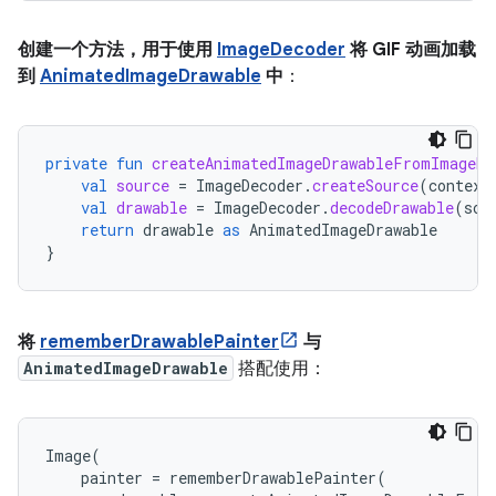
创建一个方法，用于使用
ImageDecoder
将 GIF 动画加载
到
AnimatedImageDrawable
中
：
private
fun
createAnimatedImageDrawableFromImageDe
val
source
=
ImageDecoder
.
createSource
(
context
val
drawable
=
ImageDecoder
.
decodeDrawable
(
sou
return
drawable
as
AnimatedImageDrawable
}
将
rememberDrawablePainter
与
AnimatedImageDrawable
搭配使用：
Image
(
painter
=
rememberDrawablePainter
(