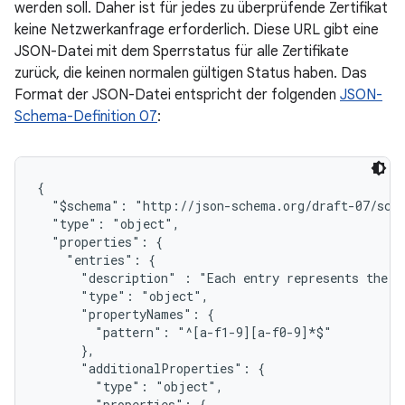
werden soll. Daher ist für jedes zu überprüfende Zertifikat
keine Netzwerkanfrage erforderlich. Diese URL gibt eine
JSON-Datei mit dem Sperrstatus für alle Zertifikate
zurück, die keinen normalen gültigen Status haben. Das
Format der JSON-Datei entspricht der folgenden
JSON-
Schema-Definition 07
:
{

  "$schema": "http://json-schema.org/draft-07/sche
  "type": "object",

  "properties": {

    "entries": {

      "description" : "Each entry represents the s
      "type": "object",

      "propertyNames": {

        "pattern": "^[a-f1-9][a-f0-9]*$"

      },

      "additionalProperties": {

        "type": "object",

        "properties": {
