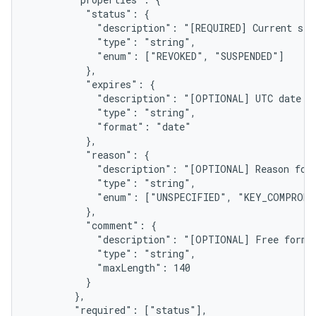
          "status": {

            "description": "[REQUIRED] Current stat
            "type": "string",

            "enum": ["REVOKED", "SUSPENDED"]

          },

          "expires": {

            "description": "[OPTIONAL] UTC date wh
            "type": "string",

            "format": "date"

          },

          "reason": {

            "description": "[OPTIONAL] Reason for 
            "type": "string",

            "enum": ["UNSPECIFIED", "KEY_COMPROMI
          },

          "comment": {

            "description": "[OPTIONAL] Free form c
            "type": "string",

            "maxLength": 140

          }

        },

        "required": ["status"],
