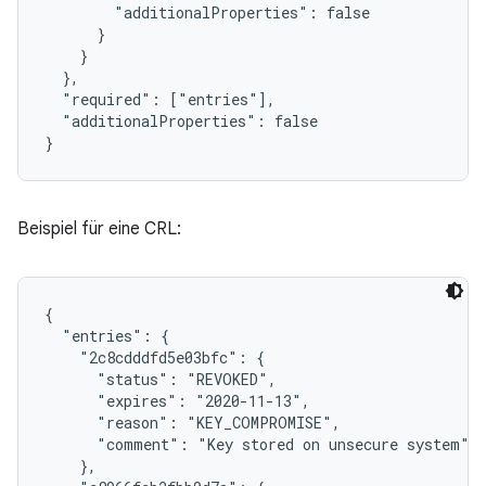
        "additionalProperties": false

      }

    }

  },

  "required": ["entries"],

  "additionalProperties": false

}
Beispiel für eine CRL:
{

  "entries": {

    "2c8cdddfd5e03bfc": {

      "status": "REVOKED",

      "expires": "2020-11-13",

      "reason": "KEY_COMPROMISE",

      "comment": "Key stored on unsecure system"

    },
