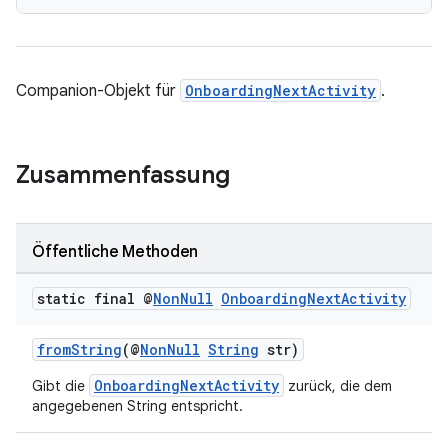
Companion-Objekt für
OnboardingNextActivity
.
Zusammenfassung
Öffentliche Methoden
static final @
Non
Null
Onboarding
Next
Activity
fromString
(@
NonNull
String
str)
OnboardingNextActivity
Gibt die
zurück, die dem
angegebenen String entspricht.