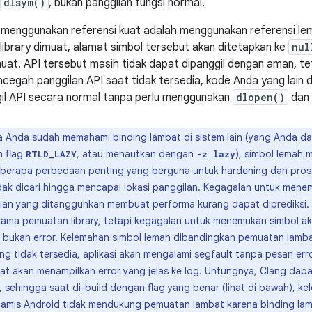
dlsym()
, bukan panggilan fungsi normal.
k menggunakan referensi kuat adalah menggunakan referensi lem
library dimuat, alamat simbol tersebut akan ditetapkan ke
nul
imuat. API tersebut masih tidak dapat dipanggil dengan aman, te
ncegah panggilan API saat tidak tersedia, kode Anda yang lain 
l API secara normal tanpa perlu menggunakan
dlopen()
dan
a Anda sudah memahami binding lambat di sistem lain (yang Anda 
 flag
, atau menautkan dengan
), simbol lemah 
RTLD_LAZY
-z lazy
 beberapa perbedaan penting yang berguna untuk hardening dan pr
idak dicari hingga mencapai lokasi panggilan. Kegagalan untuk mene
rian yang ditangguhkan membuat performa kurang dapat diprediksi. 
ama pemuatan library, tetapi kegagalan untuk menemukan simbol a
, bukan error. Kelemahan simbol lemah dibandingkan pemuatan lamba
g tidak tersedia, aplikasi akan mengalami segfault tanpa pesan erro
bat akan menampilkan error yang jelas ke log. Untungnya, Clang dapa
 sehingga saat di-build dengan flag yang benar (lihat di bawah), ke
dinamis Android tidak mendukung pemuatan lambat karena binding la