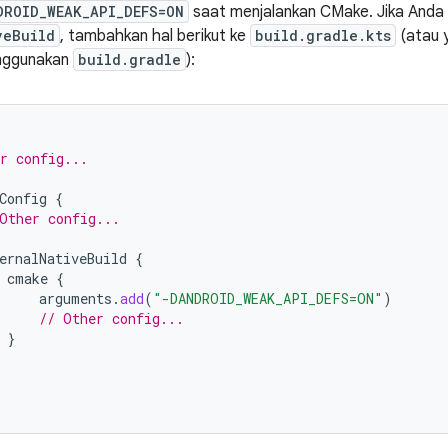
DROID_WEAK_API_DEFS=ON
saat menjalankan CMake. Jika Anda
veBuild
, tambahkan hal berikut ke
build.gradle.kts
(atau 
nggunakan
build.gradle
):
r config...
Config
{
Other config...
ernalNativeBuild
{
cmake
{
arguments
.
add
(
"-DANDROID_WEAK_API_DEFS=ON"
)
// Other config...
}