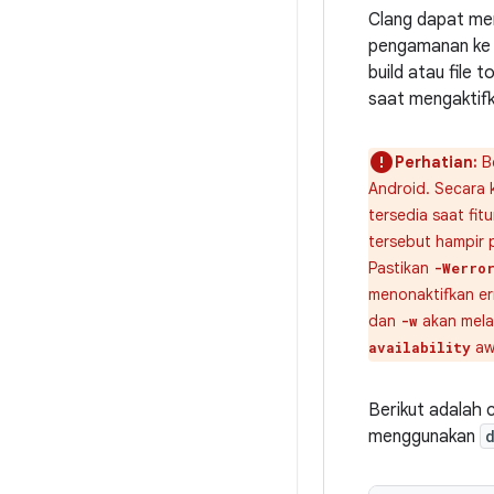
Clang dapat me
pengamanan ke A
build atau file
saat mengaktifka
Perhatian:
Be
Android. Secara
tersedia saat fit
tersebut hampir 
Pastikan
-Werro
menonaktifkan er
dan
akan mela
-w
aw
availability
Berikut adalah 
menggunakan