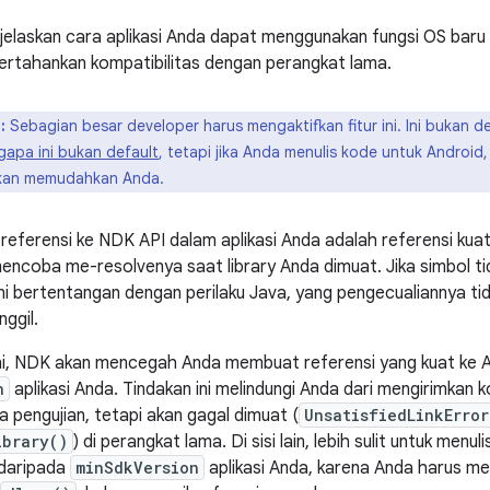
jelaskan cara aplikasi Anda dapat menggunakan fungsi OS baru s
ertahankan kompatibilitas dengan perangkat lama.
:
Sebagian besar developer harus mengaktifkan fitur ini. Ini bukan d
apa ini bukan default
, tetapi jika Anda menulis kode untuk Andro
 akan memudahkan Anda.
 referensi ke NDK API dalam aplikasi Anda adalah referensi kua
ncoba me-resolvenya saat library Anda dimuat. Jika simbol tid
 ini bertentangan dengan perilaku Java, yang pengecualiannya ti
nggil.
ni, NDK akan mencegah Anda membuat referensi yang kuat ke AP
n
aplikasi Anda. Tindakan ini melindungi Anda dari mengirimkan 
a pengujian, tetapi akan gagal dimuat (
UnsatisfiedLinkError
ibrary()
) di perangkat lama. Di sisi lain, lebih sulit untuk me
 daripada
minSdkVersion
aplikasi Anda, karena Anda harus m