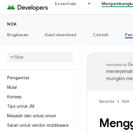
Essentials
Mengembangkan
NDK
Ringkasan
Hasil download
Contoh
Pan
menerjemahk
Pengantar
mungkin me
Mulai
Konsep
Beranda
NDK
Tips untuk JNI
Masalah dan solusi umum
Mengg
Saran untuk vendor middleware