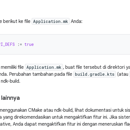
berikut ke file
Application.mk
Anda:
PI_DEFS
:=
true
memiliki file
Application.mk
, buat file tersebut di direktori
da. Perubahan tambahan pada file
build.gradle.kts
(atau
 ndk-build.
 lainnya
 menggunakan CMake atau ndk-build, lihat dokumentasi untuk si
 yang direkomendasikan untuk mengaktifkan fitur ini. Jika sist
 native, Anda dapat mengaktifkan fitur ini dengan meneruskan fl