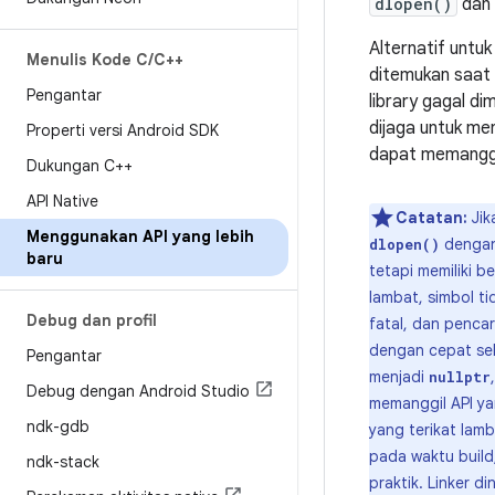
dlopen()
dan
Alternatif untu
Menulis Kode C
/
C++
ditemukan saat 
Pengantar
library gagal d
dijaga untuk me
Properti versi Android SDK
dapat memanggi
Dukungan C++
API Native
Catatan:
Jik
Menggunakan API yang lebih
dengan
dlopen()
baru
tetapi memiliki
lambat, simbol t
Debug dan profil
fatal, dan penca
dengan cepat sel
Pengantar
menjadi
nullptr
Debug dengan Android Studio
memanggil API yan
ndk-gdb
yang terikat lam
pada waktu build,
ndk-stack
praktik. Linker 