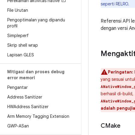
Perekaman aktivitas native
seperti RELRO.
File Urutan
Pengoptimalan yang dipandu
Referensi API l
profil
dengan versi An
Simpleperf
Skrip shell wrap
Mengaktif
Lapisan GLES
Mitigasi dan proses debug
Peringatan:
error memori
yang sesuai untuk
ANativeWindow_
Pengantar
berhasil di-build,
Address Sanitizer
ANativeWindow_
HWAddress Sanitizer
adalah pengujia
Arm Memory Tagging Extension
CMake
GWP-ASan