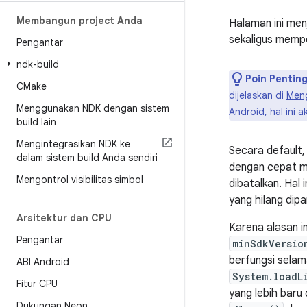
Membangun project Anda
Halaman ini men
sekaligus memp
Pengantar
ndk-build
Poin Penting
CMake
dijelaskan di
Meng
Menggunakan NDK dengan sistem
Android, hal ini
build lain
Mengintegrasikan NDK ke
Secara default,
dalam sistem build Anda sendiri
dengan cepat me
Mengontrol visibilitas simbol
dibatalkan. Hal
yang hilang dipa
Arsitektur dan CPU
Karena alasan i
Pengantar
minSdkVersio
berfungsi selam
ABI Android
System.loadL
Fitur CPU
yang lebih baru
Dukungan Neon