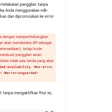
 melakukan panggilan tanpa
Jika Anda menggunakan ndk-
fkan dan dipromosikan ke error
tulis dengan mempertimbangkan
ar akan mendeteksi API sebagai
ketersediaan), tetapi kode
k membuat panggilan aman.
tikan tidak ada tanda yang akan
,
,
ded-availability
-Wno-error
ah
-Werror=unguarded-
anpa mengaktifkan fitur ini,