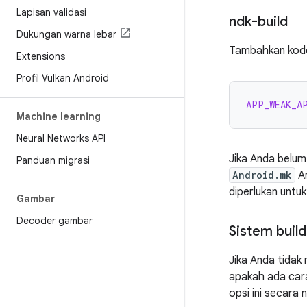
Lapisan validasi
ndk-build
Dukungan warna lebar
Tambahkan kode 
Extensions
Profil Vulkan Android
APP_WEAK_A
Machine learning
Neural Networks API
Jika Anda belum 
Panduan migrasi
Android.mk
An
diperlukan untuk
Gambar
Decoder gambar
Sistem build
Jika Anda tidak
apakah ada cara
opsi ini secara