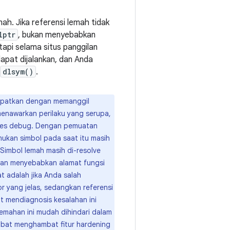
ah. Jika referensi lemah tidak
lptr
, bukan menyebabkan
tapi selama situs panggilan
dapat dijalankan, dan Anda
dlsym()
.
dapatkan dengan memanggil
menawarkan perilaku yang serupa,
oses debug. Dengan pemuatan
mukan simbol pada saat itu masih
Simbol lemah masih di-resolve
kan menyebabkan alamat fungsi
t adalah jika Anda salah
r yang jelas, sedangkan referensi
t mendiagnosis kesalahan ini
lemahan ini mudah dihindari dalam
mbat menghambat fitur hardening