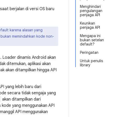
Menghindari
aat berjalan di versi OS baru
pengulangan
penjaga API
Keunikan
penjaga API
efault karena alasan yang
Mengapa ini
id, bukan memindahkan kode non-
bukan setelan
default?
Peringatan
t. Loader dinamis Android akan
Untuk penulis
ak ditemukan, aplikasi akan
library
dak akan ditampilkan hingga API
I yang lebih baru dari
kode secara tidak sengaja yang
akan ditampilkan dari
nulis kode yang menggunakan API
emanggil API menggunakan