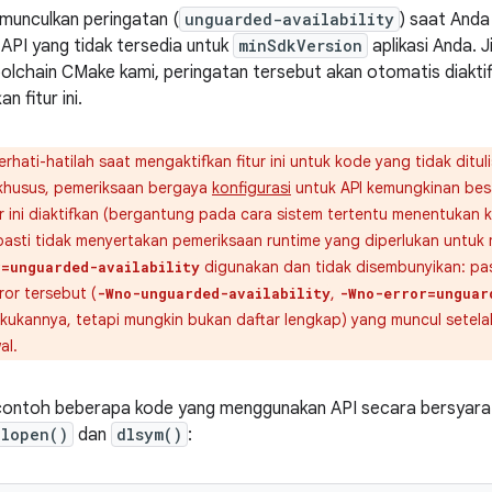
munculkan peringatan (
unguarded-availability
) saat Anda
PI yang tidak tersedia untuk
minSdkVersion
aplikasi Anda. 
 toolchain CMake kami, peringatan tersebut akan otomatis diakti
n fitur ini.
rhati-hatilah saat mengaktifkan fitur ini untuk kode yang tidak di
 khusus, pemeriksaan bergaya
konfigurasi
untuk API kemungkinan bes
ur ini diaktifkan (bergantung pada cara sistem tertentu menentukan 
pasti tidak menyertakan pemeriksaan runtime yang diperlukan untu
digunakan dan tidak disembunyikan: pas
r=unguarded-availability
ror tersebut (
,
-Wno-unguarded-availability
-Wno-error=unguar
kukannya, tetapi mungkin bukan daftar lengkap) yang muncul setel
al.
contoh beberapa kode yang menggunakan API secara bersyarat t
dlopen()
dan
dlsym()
: