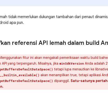
emah tidak memerlukan dukungan tambahan dari penaut dinamis
droid apa pun.
kan referensi API lemah dalam build A
Menggunakan fitur ini akan mengakali pemeriksaan waktu build bahw
 API yang terpengaruh. Misalnya, jika
Anda adalah 2
minSdkVersion
tetapi lupa menautkan ke libnativ
getBuffersDefaultDataSpace()
akan menampilkan true, tetapi aplikasi And
__builtin_available()
dipanggil.
Satu-satunya pertah
getBuffersDefaultDataSpace()
n.