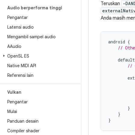
Teruskan
-DAN
Audio berperforma tinggi
externalNati
Pengantar
Anda masih me
Latensi audio
Mengambil sampel audio
android
{
AAudio
// Othe
Open
SL ES
default
Native MIDI API
// 
Referensi lain
ext
Vulkan
Pengantar
}
Mulai
}
}
Panduan desain
Compiler shader