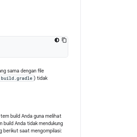
 yang sama dengan file
build.gradle
) tidak
stem build Anda guna melihat
em build Anda tidak mendukung
ag berikut saat mengompilasi: