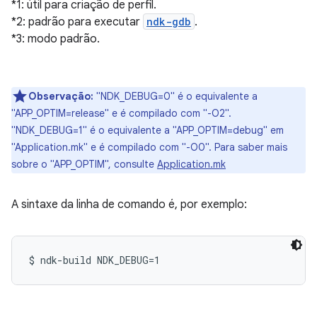
*1: útil para criação de perfil.
*2: padrão para executar
ndk-gdb
.
*3: modo padrão.
Observação:
"NDK_DEBUG=0" é o equivalente a
"APP_OPTIM=release" e é compilado com "-O2".
"NDK_DEBUG=1" é o equivalente a "APP_OPTIM=debug" em
"Application.mk" e é compilado com "-O0". Para saber mais
sobre o "APP_OPTIM", consulte
Application.mk
A sintaxe da linha de comando é, por exemplo: