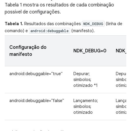
Tabela 1 mostra os resultados de cada combinação
possível de configurações.
Tabela 1.
Resultados das combinações
(linha de
NDK_DEBUG
comando) e
(manifesto).
android:debuggable
Configuração do
NDK_DEBUG=0
NDK_D
manifesto
android:debuggable="true"
Depurar;
Depurar
símbolos;
símbolo
otimizado *1
otimiza
android:debuggable="false"
Lançamento;
Lançam
símbolos;
símbolo
otimizado
otimiza