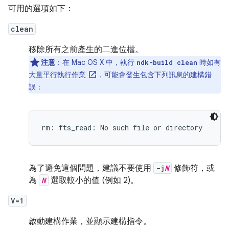
可用的選項如下：
clean
移除所有之前產生的二進位檔。
注意
：在 Mac OS X 中，執行
時如有
ndk-build clean
大量
平行執行作業
，可能會發生包含下列訊息的建構錯
誤：
為了避免這個問題，建議不要使用
-j
N
修飾符，或
為
N
選取較小的值 (例如 2)。
V=1
啟動建構作業，並顯示建構指令。