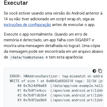
Executar
Se você estiver usando uma versão do Android anterior à
14 ou não tiver adicionado um script wrap.sh, siga as
instruções de configuração
antes de executar o app.
Execute o app normalmente. Quando um erro de
memória é detectado, um app falha com SIGABRT e
mostra uma mensagem detalhada no logcat. Uma cópia
da mensagem pode ser encontrada em um arquivo abaixo
de
/data/tombstones
e tem esta aparência:
ERROR: HWAddressSanitizer: tag-mismatch on address 
WRITE of size 1 at 0x0042a0826510 tags: 32/3d (ptr
    #0 0x7b24d90a08  (/data/app/com.example.helloh
    #1 0x7b8f1e4ccc  (/apex/com.android.art/lib64/l
    #2 0x7b8f1db364  (/apex/com.android.art/lib64/l
    #3 0x7b8f2ad8d4  (/apex/com.android.art/lib64/l