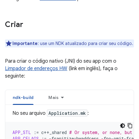
Criar
Importante
:
use um NDK atualizado para criar seu código.
Para criar o código nativo (JNI) do seu app com o
Limpador de endereços HW
(link em inglês), faça o
seguinte:
ndk-build
Mais
No seu arquivo
Application.mk
:
APP_STL
:=
c++_shared
# Or system, or none, but n
APP_CFLAGS
:=
-fsanitize
=
hwaddress