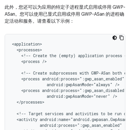
此外，您还可以为应用的特定子进程显式启用或停用 GWP-
ASan。您可以使用已显式启用或停用 GWP-ASan 的进程确
定活动和服务。请查看以下示例：
<!--
Create
the
(empty)
application
process
<process
/>

<!--
Create
subprocesses
with
GWP-ASan
both
ex
<process
android:gwpAsanMode="always"
<process
android:gwpAsanMode="never"
</processes>

<!--
Target
services
and
activities
to
be
run
on
<activity
android:process=":gwp_asan_enabled"