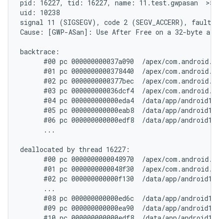
pid: 16227, tid: 16227, name: 11.test.gwpasan  >>> 
uid: 10238

signal 11 (SIGSEGV), code 2 (SEGV_ACCERR), fault a
Cause: [GWP-ASan]: Use After Free on a 32-byte allo
backtrace:

      #00 pc 000000000037a090  /apex/com.android.a
      #01 pc 0000000000378440  /apex/com.android.a
      #02 pc 0000000000377bec  /apex/com.android.a
      #03 pc 000000000036dcf4  /apex/com.android.a
      #04 pc 000000000000eda4  /data/app/android11
      #05 pc 000000000000eab8  /data/app/android11
      #06 pc 000000000000edf8  /data/app/android11
      ...

deallocated by thread 16227:

      #00 pc 0000000000048970  /apex/com.android.r
      #01 pc 0000000000048f30  /apex/com.android.r
      #02 pc 000000000000f130  /data/app/android11
      ...

      #08 pc 000000000000ed6c  /data/app/android11
      #09 pc 000000000000ea90  /data/app/android11
      #10 pc 000000000000edf8  /data/app/android11