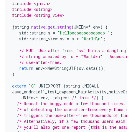
#include <jni.h>
#include <string>
#include <string_view>
jstring
native_get_string
(
JNIEnv
*
env
)
{
std
::
string
s
=
"Hellooooooooooooooo "
;
std
::
string_view
sv
=
s
+
"World
\n
"
;
// BUG: Use-after-free. `sv` holds a dangling r
// string created by `s + "World\n"`. Accessing
// use-after-free.
return
env
-
>
NewStringUTF
(
sv
.
data
());
}
extern
"C"
JNIEXPORT
jstring
JNICALL
Java_android11_test_gwpasan_MainActivity_nativeGet
JNIEnv
*
env
,
jobject
/* this */
)
{
// Repeat the buggy code a few thousand times. G
// of detecting the use-after-free every time it
// triggers the use-after-free thousands of time
// Alternatively, if a few thousand users each t
// you'll also get one report (this is the assum