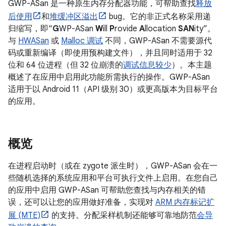
GWP-ASan 是一种原生内存分配器功能，可帮助查找
释放
后使用
和
堆缓冲区溢出
bug。它的非正式名称采用递
归缩写，即“
G
WP-ASan
W
ill
P
rovide
A
llocation
SAN
ity”。
与
HWASan
或
Malloc 调试
不同，GWP-ASan 不需要源代
码或重新编译（即使用预构建文件），并且同时适用于 32
位和 64 位进程（但 32 位崩溃的
调试信息较少
）。本主题
概述了在应用中启用此功能所需执行的操作。GWP-ASan
适用于以 Android 11（API 级别 30）或更高版本为目标平台
的应用。
概览
在进程启动时（或在 zygote 派生时），GWP-ASan 会在一
些随机选择的系统应用和平台可执行文件上启用。在您自己
的应用中启用 GWP-ASan 可帮助您查找与内存相关的错
误，还可以让您的应用做好准备，实现对
ARM 内存标记扩
展 (MTE)
的支持。分配采样机制还能够可靠地防范
会导