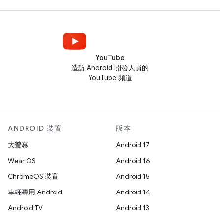
YouTube
造訪 Android 開發人員的
YouTube 頻道
ANDROID 裝置
版本
大螢幕
Android 17
Wear OS
Android 16
ChromeOS 裝置
Android 15
車輛專用 Android
Android 14
Android TV
Android 13