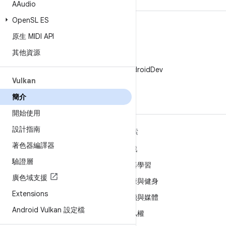
AAudio
Open
SL ES
原生 MIDI API
其他資源
X
在 X 中追蹤 @AndroidDev
Vulkan
簡介
開始使用
設計指南
深入瞭解 ANDROID
探索
著色器編譯器
Android
遊戲
驗證層
企業專用 Android
機器學習
廣色域支援
安全性
健康與健身
Extensions
原始碼
相機與媒體
Android Vulkan 設定檔
新聞
隱私權