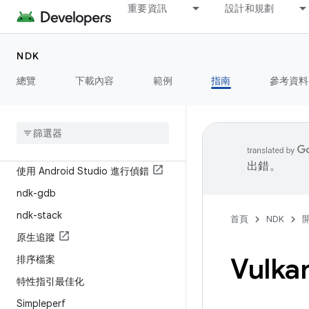
簡介
重要資訊
設計和規劃
Android SDK 版本屬性
C++ 支援
NDK
原生 API
總覽
下載內容
範例
指南
參考資料
使用新版 API
偵錯與分析
簡介
出錯。
使用 Android Studio 進行偵錯
ndk-gdb
ndk-stack
首頁
NDK
原生追蹤
Vulka
排序檔案
特性指引最佳化
Simpleperf