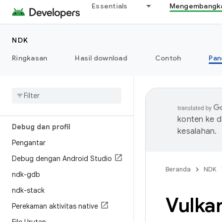
Essentials
Mengembangkan
Menulis Kode C/C++
Pengantar
NDK
Properti versi Android SDK
Ringkasan
Hasil download
Contoh
Pan
Dukungan C++
API Native
Menggunakan API yang lebih baru
konten ke 
Debug dan profil
kesalahan.
Pengantar
Debug dengan Android Studio
Beranda
NDK
ndk-gdb
ndk-stack
Vulka
Perekaman aktivitas native