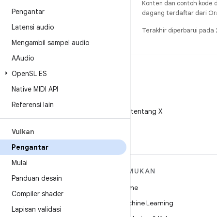
Konten dan contoh kode d
Pengantar
dagang terdaftar dari Ora
Latensi audio
Terakhir diperbarui pad
Mengambil sampel audio
AAudio
Open
SL ES
Native MIDI API
X
Referensi lain
Ikuti @AndroidDev tentang X
Vulkan
Pengantar
Mulai
SELENGKAPNYA
TEMUKAN
Panduan desain
TENTANG ANDROID
Game
Compiler shader
Android
Machine Learning
Lapisan validasi
Android untuk Perusahaan