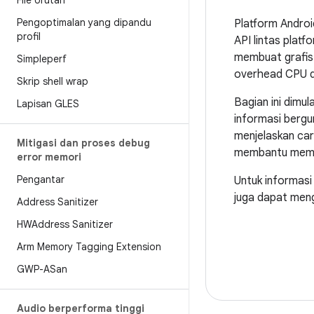
File Urutan
Pengoptimalan yang dipandu
Platform Androi
profil
API lintas plat
membuat grafis r
Simpleperf
overhead CPU d
Skrip shell wrap
Bagian ini dimu
Lapisan GLES
informasi bergu
menjelaskan ca
Mitigasi dan proses debug
membantu memast
error memori
Pengantar
Untuk informasi 
juga dapat meng
Address Sanitizer
HWAddress Sanitizer
Arm Memory Tagging Extension
GWP-ASan
Audio berperforma tinggi